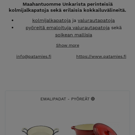
Maahantuomme Unkarista perinteisiä
kolmijalkapatoja sekä erilaisia kokkailuvälineitä.
kolmijalkapatoja
ja
valurautapatoja
pyöreitä emaloituja valurautapatoja
sekä
soikean mallisia
paistinpannuja
ja
uunivuokia
Show more
pariloita
ja
paella tarvikkeita
makkaraprässejä
ja
lounasastioita
sekä
info@patamies.fi
https://www.patamies.fi
keittiötekstiilejä
Tutustu myös
TYNNYRIMIES verkkokauppaamme!
EMALIPADAT - PYÖREÄT 🔴