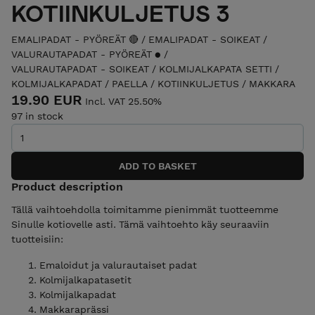
KOTIINKULJETUS 3
EMALIPADAT - PYÖREÄT 🔴
/
EMALIPADAT - SOIKEAT
/
VALURAUTAPADAT - PYÖREÄT ⚫️
/
VALURAUTAPADAT - SOIKEAT
/
KOLMIJALKAPATA SETTI
/
KOLMIJALKAPADAT
/
PAELLA
/
KOTIINKULJETUS
/
MAKKARA
19.90 EUR
Incl. VAT 25.50%
97 in stock
Product description
Tällä vaihtoehdolla toimitamme pienimmät tuotteemme
Sinulle kotiovelle asti. Tämä vaihtoehto käy seuraaviin
tuotteisiin:
Emaloidut ja valurautaiset padat
Kolmijalkapatasetit
Kolmijalkapadat
Makkaraprässi