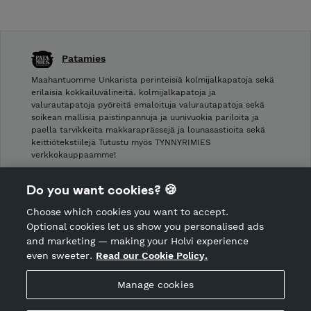
Patamies
Maahantuomme Unkarista perinteisiä kolmijalkapatoja sekä
erilaisia kokkailuvälineitä. kolmijalkapatoja ja
valurautapatoja pyöreitä emaloituja valurautapatoja sekä
soikean mallisia paistinpannuja ja uunivuokia pariloita ja
paella tarvikkeita makkaraprässejä ja lounasastioita sekä
keittiötekstiilejä Tutustu myös TYNNYRIMIES
verkkokauppaamme!
Shop Terms and Conditions
Do you want cookies? 🍪
Shop privacy policy
Choose which cookies you want to accept.
CANCEL ORDER
Optional cookies let us show you personalised ads
and marketing — making your Holvi experience
even sweeter.
Read our Cookie Policy.
Hosted by Holvi
Manage cookies
Holvi Payment Services Ltd is regulated by the Financial
Supervisory Authority of Finland as an Authorised Payment