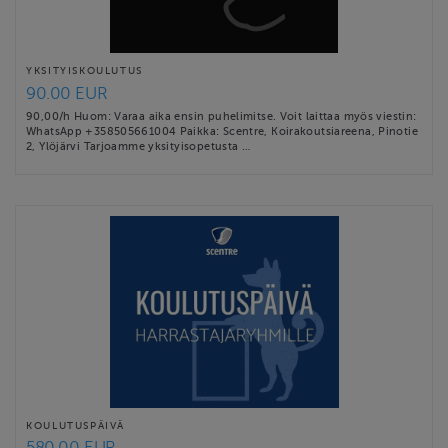
YKSITYISKOULUTUS
90.00 EUR
90,00/h Huom: Varaa aika ensin puhelimitse. Voit laittaa myös viestin:
WhatsApp +358505661004 Paikka: Scentre, Koirakoutsiareena, Pinotie
2, Ylöjärvi Tarjoamme yksityisopetusta …
KOULUTUSPÄIVÄ
580.00 EUR