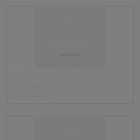
SOLD OUT
NOSEWORK - PERUSKURSSI (TI) 17.30
50.00 EUR
KURSSIN KOKONAISHINTA 195,00 (varausmaksu 50,00 + laskutettava
osuus 145,00) Tiistai 4.8, 11.8, 18.8, 1.9, 15.9. klo 17.30
Harjoittelukerran kesto: 1,5 …