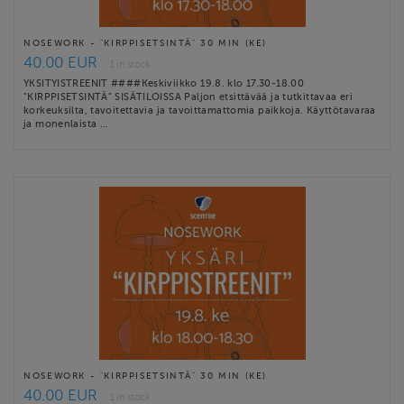
NOSEWORK - "KIRPPISETSINTÄ" 30 MIN (KE)
40.00 EUR
1 in stock
YKSITYISTREENIT ####Keskiviikko 19.8. klo 17.30-18.00
"KIRPPISETSINTÄ" SISÄTILOISSA Paljon etsittävää ja tutkittavaa eri
korkeuksilta, tavoitettavia ja tavoittamattomia paikkoja. Käyttötavaraa
ja monenlaista …
NOSEWORK - "KIRPPISETSINTÄ" 30 MIN (KE)
40.00 EUR
1 in stock