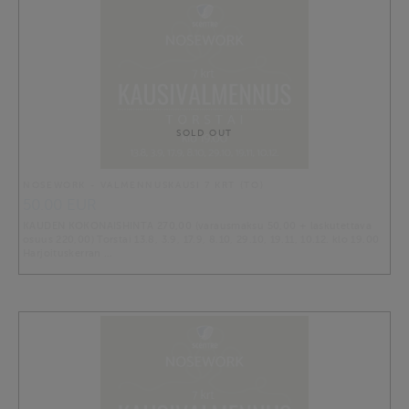
SOLD OUT
NOSEWORK - VALMENNUSKAUSI 7 KRT (TO)
50.00 EUR
KAUDEN KOKONAISHINTA 270,00 (varausmaksu 50,00 + laskutettava
osuus 220,00) Torstai 13.8, 3.9, 17.9, 8.10, 29.10, 19.11, 10.12. klo 19.00
Harjoituskerran …