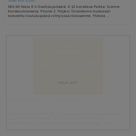
580,00 Kesto 6 h Osallistujamäärä: 4-12 koirakkoa Paikka: Scentre,
Koirakoutsiareena, Pinotie 2, Ylöjärvi Toiveidenne mukaisesti
toteutettu koulutuspäivä viihtyisissä tiloissamme. Yhdistä …
SOLD OUT
KESÄNOSELEIRI 11.-12.7. (LA-SU) 11.00-17.00
50.00 EUR
LEIRIN KOKONAISHINTA 265,00 (varausmaksu 50,00 + laskutettava
osuus 215,00) Viikonloppu 11.-12.7. klo 11.00-17.00 Paikka:
Scentre/Ylöjärvi ja Hervannan teollisuusalue Kouluttajat: Satu …