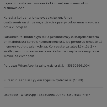
hajua. Kurssilla tutustutaan kaikkiin neljään noseworkin
etsintäosioon.
Kurssilla koirat harjoittelevat yksitellen. Ainoa
osallistumisvaatimus on, että koira pystyy odottamaan autossa
omia vuorojaan.
Sairauden tai muun syyn takia peruuntuva yksi harjoittelukerta
on mahdollista korvata teematreeneissä, jos peruutus tehdään 12
h ennen koulutusajankohtaa. Korvauskerta tulee käyttää 2 kk
sisällä peruuntuneesta kerrasta. Paikan voi myös itse myydä tai
luovuttaa eteenpäin.
Peruutus WhatsAppilla tai tekstiviestillä: +358505661004
Kurssihintaan sisältyy eukalyptus-hydrolaatti (10 ml)
Lisätiedot: WhatsApp +358505661004 tai satu@scentre.fi