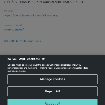
YLÖJÄRVI, Pinotie 2, Koirakoutsiareena, 050 566 1004
Website
https://www.facebook.com/k9.scentre/
Contact email
satu@scentre.fi
SCENTRE terms & conditions
Do you want cookies? 🍪
Choose which cookies you want to accept. Optional cookies let us show you
personalised ads and marketing — making your Holvi experience even sweeter.
Read
our Cookie Policy.
CREATE
YOUR OWN HOLVI ONLINE STORE IN MINUTES.
Manage cookies
Holvi Payment Services Ltd is regulated by the Financial Supervisory Authority of
Finland as an Authorised Payment Institution with license to operate in the
European Economic Area.
Reject All
© 2026 Holvi Payment Services Ltd.
Shop Terms and Conditions
Accept all
CANCEL ORDER