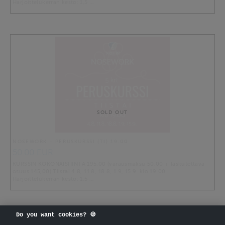
Harjoittelukerran kesto: 1,5 …
SOLD OUT
NOSEWORK - PERUSKURSSI (TI) 19.00
50.00 EUR
KURSSIN KOKONAISHINTA 195,00 (varausmaksu 50,00 + laskutettava
osuus 145,00) Tiistai 4.8, 11.8, 18.8, 1.9, 15.9. klo 19.00
Harjoittelukerran kesto: 1,5 …
Do you want cookies? 🍪