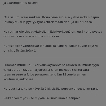
ja sääntöjen mukaisesti.
Osallistumisvaatimukset: Koira osaa erotella ykkösluokan hajun
(eukalyptus) ja pystyy työskentelemään sisä- ja ulkotiloissa.
Koirat harjoittelevat yksitellen. Edellytyksenä on, että koira pystyy
odottamaan autossa omia vuorojaan.
Kurssipaikat vaihtelevat lähialueilla. Oman kulkuneuvon käyttö
on siis välttämätöntä.
Huomaa muuttunut korvauskäytäntö: Sairauden tai muun syyn
takia peruuntuva 1 harjoituskerta on mahdollista korvata
teematreeneissä, jos peruutus tehdään 12 tuntia ennen
koulutusajankohtaa.
Korvauskerta tulee käyttää 2 kk sisällä peruuntuneesta kerrasta.
Paikan voi myös itse myydä tai luovuttaa eteenpäin.