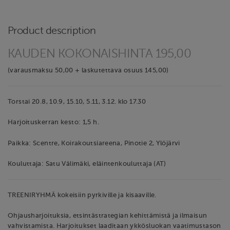
Product description
KAUDEN KOKONAISHINTA 195,00
(varausmaksu 50,00 + laskutettava osuus 145,00)
Torstai 20.8, 10.9, 15.10, 5.11, 3.12. klo 17.30
Harjoituskerran kesto: 1,5 h.
Paikka: Scentre, Koirakoutsiareena, Pinotie 2, Ylöjärvi
Kouluttaja: Satu Välimäki, eläintenkouluttaja (AT)
TREENIRYHMÄ kokeisiin pyrkiville ja kisaaville.
Ohjausharjoituksia, etsintästrategian kehittämistä ja ilmaisun
vahvistamista. Harjoitukset laaditaan ykkösluokan vaatimustason