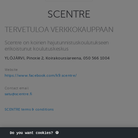
SCENTRE
TERVETULOA VERKKOKAUPPAAN
Scentre on koirien hajutunnistuskoulutukseen
erikoistunut koulutuskeskus
YLÖJÄRVI, Pinotie 2, Koirakoutsiareena, 050 566 1004
Website
https://www.facebook.com/k9.scentre/
Contact email
satu@scentre.fi
SCENTRE terms & conditions
Do you want cookies? 🍪