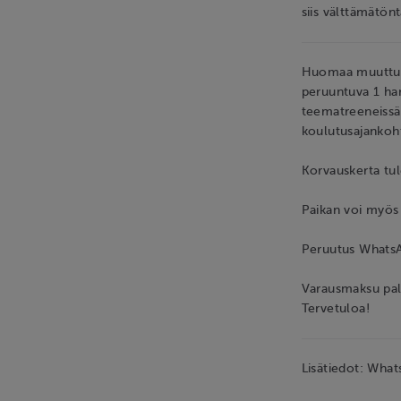
siis välttämätönt
Huomaa muuttunu
peruuntuva 1 har
teematreeneissä
koulutusajankoh
Korvauskerta tul
Paikan voi myös 
Peruutus WhatsAp
Varausmaksu pala
Tervetuloa!
Lisätiedot: Wh