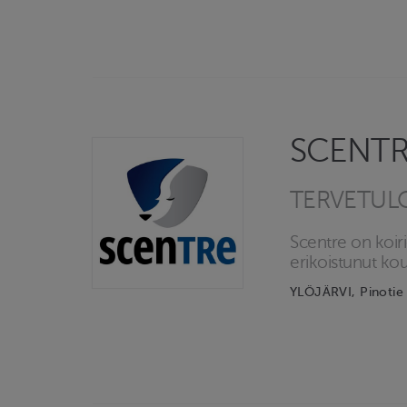
SCENT
TERVETUL
Scentre on koir
erikoistunut ko
YLÖJÄRVI, Pinotie 