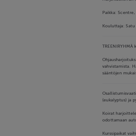
Paikka: Scentre,
Kouluttaja: Satu
TREENIRYHMÄ koke
Ohjausharjoituksi
vahvistamista. H
sääntöjen mukais
Osallistumisvaat
(eukalyptus) ja p
Koirat harjoittel
odottamaan auto
Kurssipaikat vai