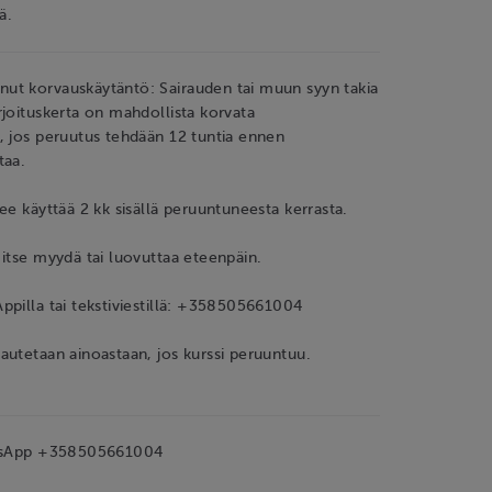
ä.
t korvauskäytäntö: Sairauden tai muun syyn takia
joituskerta on mahdollista korvata
, jos peruutus tehdään 12 tuntia ennen
taa.
ee käyttää 2 kk sisällä peruuntuneesta kerrasta.
itse myydä tai luovuttaa eteenpäin.
pilla tai tekstiviestillä: +358505661004
utetaan ainoastaan, jos kurssi peruuntuu.
atsApp +358505661004