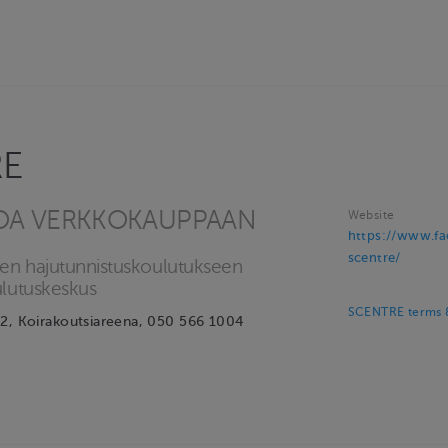
RE
OA VERKKOKAUPPAAN
Website
https://www.f
scentre/
ien hajutunnistuskoulutukseen
ulutuskeskus
SCENTRE terms &
2, Koirakoutsiareena, 050 566 1004