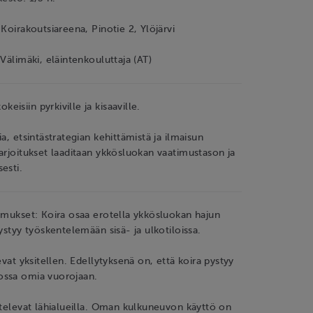
 Koirakoutsiareena, Pinotie 2, Ylöjärvi
 Välimäki, eläintenkouluttaja (AT)
isiin pyrkiville ja kisaaville.
a, etsintästrategian kehittämistä ja ilmaisun
arjoitukset laaditaan ykkösluokan vaatimustason ja
esti.
imukset: Koira osaa erotella ykkösluokan hajun
ystyy työskentelemään sisä- ja ulkotiloissa.
evat yksitellen. Edellytyksenä on, että koira pystyy
ssa omia vuorojaan.
htelevat lähialueilla. Oman kulkuneuvon käyttö on