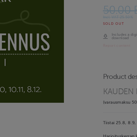
50.00
Incl. VAT 25.50%
SOLD OUT
Includes a digi
download
Report content
Product des
KAUDEN 
(varausmaksu 50
Tiistai 25.8, 8.9
Harjoituskerran 