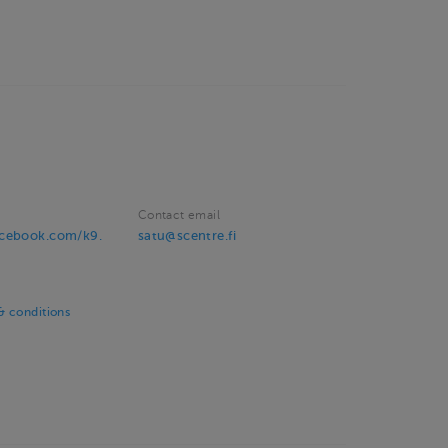
Contact email
acebook.com/k9.
satu@scentre.fi
 conditions