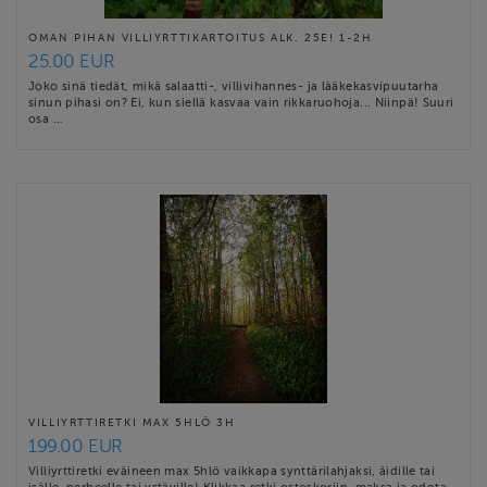
OMAN PIHAN VILLIYRTTIKARTOITUS ALK. 25E! 1-2H
25.00 EUR
Joko sinä tiedät, mikä salaatti-, villivihannes- ja lääkekasvipuutarha
sinun pihasi on? Ei, kun siellä kasvaa vain rikkaruohoja... Niinpä! Suuri
osa …
VILLIYRTTIRETKI MAX 5HLÖ 3H
199.00 EUR
Villiyrttiretki eväineen max 5hlö vaikkapa synttärilahjaksi, äidille tai
isälle, perheelle tai ystäville! Klikkaa retki ostoskoriin, maksa ja odota