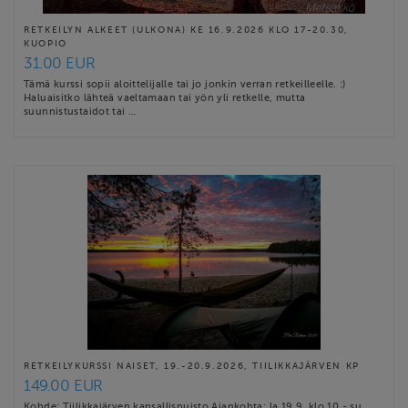
RETKEILYN ALKEET (ULKONA) KE 16.9.2026 KLO 17-20.30,
KUOPIO
31.00 EUR
Tämä kurssi sopii aloittelijalle tai jo jonkin verran retkeilleelle. :)
Haluaisitko lähteä vaeltamaan tai yön yli retkelle, mutta
suunnistustaidot tai …
RETKEILYKURSSI NAISET, 19.-20.9.2026, TIILIKKAJÄRVEN KP
149.00 EUR
Kohde: Tiilikkajärven kansallispuisto Ajankohta: la 19.9. klo 10 - su