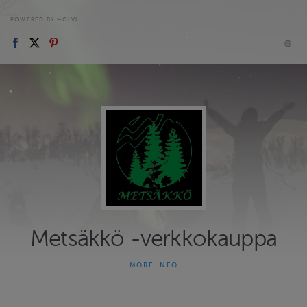
POWERED BY HOLVI
Metsäkkö -verkkokauppa
MORE INFO
Metsäkön monipuoliset elämykset, retket, kurssit/luennot,
etäluennot, lahjakortit, Haven-ja Tentsile-vuokraus jne. Ota
yhteyttä niin räätälöidään paketteja lisää!