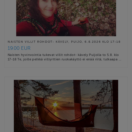
NAISTEN VILLIT ROHDOT- KÄVELY, PUIJO, 6.8.2026 KLO 17-18
19.00 EUR
Naisten hyvinvointia tukevat villit rohdot- kävely Puijolla to 5.8. klo
17-18 Te, joille pelkkä villiyrttien ruokakäyttö ei enää riitä, tulkaapa …