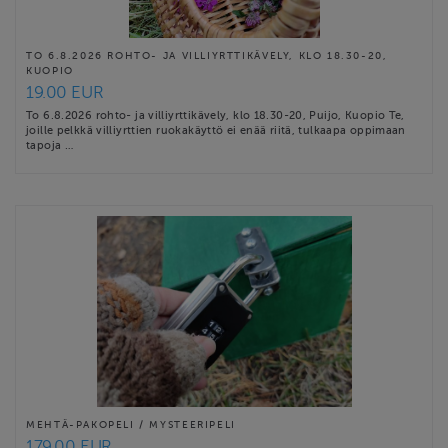
TO 6.8.2026 ROHTO- JA VILLIYRTTIKÄVELY, KLO 18.30-20,
KUOPIO
19.00 EUR
To 6.8.2026 rohto- ja villiyrttikävely, klo 18.30-20, Puijo, Kuopio Te,
joille pelkkä villiyrttien ruokakäyttö ei enää riitä, tulkaapa oppimaan
tapoja …
MEHTÄ-PAKOPELI / MYSTEERIPELI
179.00 EUR