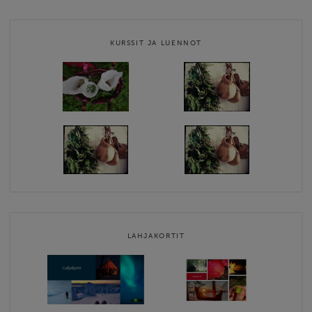
Metsäkko offers a wide range of experiences, excursions,
courses/lectures, Haven and Tentsile rentals, and more. Get in
KURSSIT JA LUENNOT
touch, and we’ll tailor additional packages …
Website
http://piiaratava.wordpress.com
Contact email
metsakko@gmail.com
Metsäkkö -verkkokauppa terms & conditions
LAHJAKORTIT