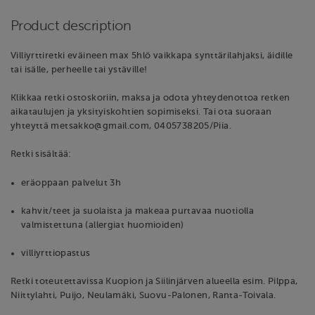
Product description
Villiyrttiretki eväineen max 5hlö vaikkapa synttärilahjaksi, äidille
tai isälle, perheelle tai ystäville!
Klikkaa retki ostoskoriin, maksa ja odota yhteydenottoa retken
aikataulujen ja yksityiskohtien sopimiseksi. Tai ota suoraan
yhteyttä metsakko@gmail.com, 0405738205/Piia.
Retki sisältää:
eräoppaan palvelut 3h
kahvit/teet ja suolaista ja makeaa purtavaa nuotiolla
valmistettuna (allergiat huomioiden)
villiyrttiopastus
Retki toteutettavissa Kuopion ja Siilinjärven alueella esim. Pilppa,
Niittylahti, Puijo, Neulamäki, Suovu-Palonen, Ranta-Toivala.