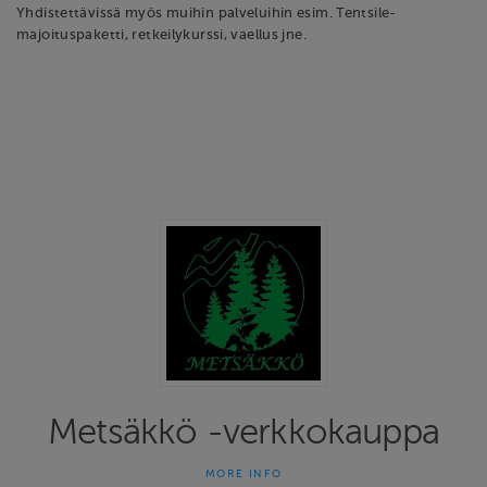
Yhdistettävissä myös muihin palveluihin esim. Tentsile-
majoituspaketti, retkeilykurssi, vaellus jne.
Metsäkkö -verkkokauppa
MORE INFO
Metsäkön monipuoliset elämykset, retket, kurssit/luennot,