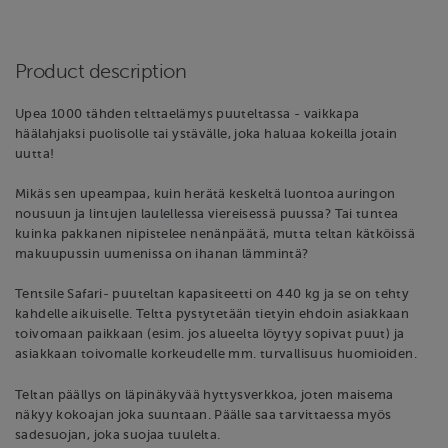
Product description
Upea 1000 tähden telttaelämys puuteltassa - vaikkapa
häälahjaksi puolisolle tai ystävälle, joka haluaa kokeilla jotain
uutta!
Mikäs sen upeampaa, kuin herätä keskeltä luontoa auringon
nousuun ja lintujen laulellessa viereisessä puussa? Tai tuntea
kuinka pakkanen nipistelee nenänpäätä, mutta teltan kätköissä
makuupussin uumenissa on ihanan lämmintä?
Tentsile Safari- puuteltan kapasiteetti on 440 kg ja se on tehty
kahdelle aikuiselle. Teltta pystytetään tietyin ehdoin asiakkaan
toivomaan paikkaan (esim. jos alueelta löytyy sopivat puut) ja
asiakkaan toivomalle korkeudelle mm. turvallisuus huomioiden.
Teltan päällys on läpinäkyvää hyttysverkkoa, joten maisema
näkyy kokoajan joka suuntaan. Päälle saa tarvittaessa myös
sadesuojan, joka suojaa tuulelta.