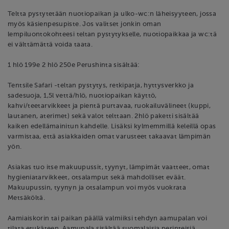
Teltta pystytetään nuotiopaikan ja ulko-wc:n läheisyyteen, jossa
myös käsienpesupiste. Jos valitset jonkin oman
lempiluontokohteesi teltan pystytykselle, nuotiopaikkaa ja wc:tä
ei välttämättä voida taata.
1 hlö 199e 2 hlö 250e Perushinta sisältää:
Tentsile Safari -teltan pystytys, retkipatja, hyttysverkko ja
sadesuoja, 1,5l vettä/hlö, nuotiopaikan käyttö,
kahvi/teetarvikkeet ja pientä purtavaa, ruokailuvälineet (kuppi,
lautanen, aterimet) sekä valot telttaan. 2hlö paketti sisältää
kaiken edellämainitun kahdelle. Lisäksi kylmemmillä keleillä opas
varmistaa, että asiakkaiden omat varusteet takaavat lämpimän
yön.
Asiakas tuo itse makuupussit, tyynyt, lämpimät vaatteet, omat
hygieniatarvikkeet, otsalamput sekä mahdolliset eväät.
Makuupussin, tyynyn ja otsalampun voi myös vuokrata
Metsäköltä.
Aamiaiskorin tai paikan päällä valmiiksi tehdyn aamupalan voi
tilata etukäteen. Aamupala sisältää suomalaisia perinteisiä