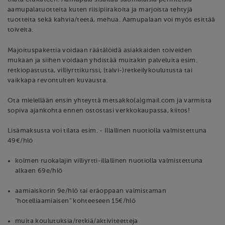
aamupalatuotteita kuten riisipiirakoita ja marjoista tehtyjä
tuotteita sekä kahvia/teetä, mehua. Aamupalaan voi myös esittää
toiveita.
Majoituspakettia voidaan räätälöidä asiakkaiden toiveiden
mukaan ja siihen voidaan yhdistää muitakin palveluita esim.
retkiopastusta, villiyrttikurssi, (talvi-)retkeilykoulutusta tai
vaikkapa revontulten kuvausta.
Ota mielellään ensin yhteyttä metsakko(a)gmail.com ja varmista
sopiva ajankohta ennen ostostasi verkkokaupassa, kiitos!
Lisämaksusta voi tilata esim. - Illallinen nuotiolla valmistettuna
49€/hlö
kolmen ruokalajin villiyrtti-illallinen nuotiolla valmistettuna
alkaen 69e/hlö
aamiaiskorin 9e/hlö tai eräoppaan valmistaman
"hotelliaamiaisen" kohteeseen 15€/hlö
muita koulutuksia/retkiä/aktiviteetteja