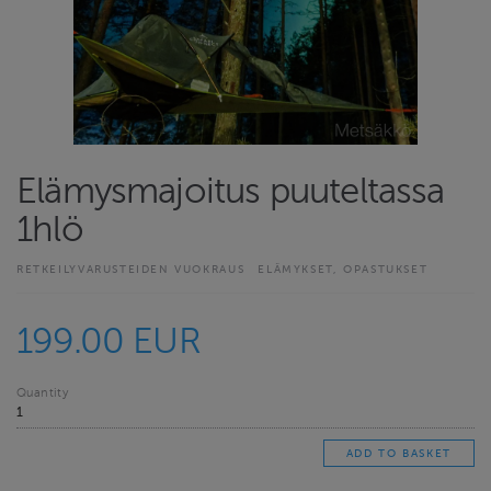
Elämysmajoitus puuteltassa
1hlö
RETKEILYVARUSTEIDEN VUOKRAUS
ELÄMYKSET, OPASTUKSET
199.00 EUR
Quantity