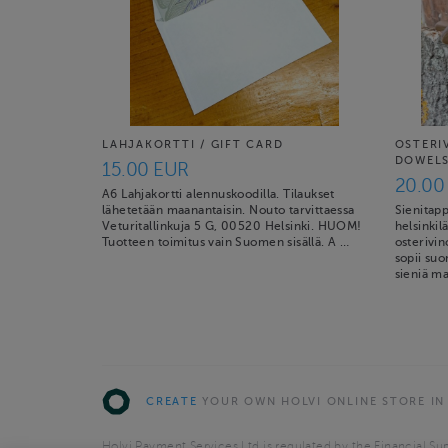
LAHJAKORTTI / GIFT CARD
OSTERI
DOWELS 
15.00 EUR
20.00
A6 Lahjakortti alennuskoodilla. Tilaukset
lähetetään maanantaisin. Nouto tarvittaessa
Sienitapp
Veturitallinkuja 5 G, 00520 Helsinki. HUOM!
helsinkil
Tuotteen toimitus vain Suomen sisällä. A …
osterivin
sopii suo
sieniä ma
CREATE
YOUR OWN HOLVI ONLINE STORE IN
Holvi Payment Services Ltd is regulated by the Financial Sup