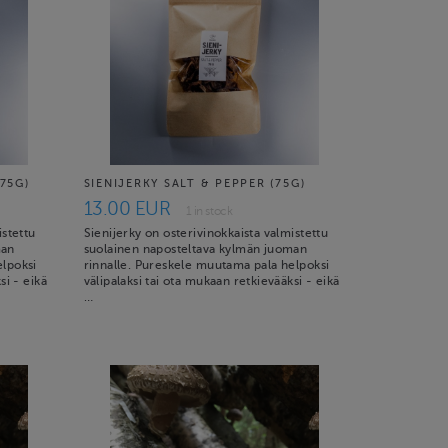
75G)
SIENIJERKY SALT & PEPPER (75G)
13.00 EUR
1 in stock
istettu
Sienijerky on osterivinokkaista valmistettu
man
suolainen naposteltava kylmän juoman
elpoksi
rinnalle. Pureskele muutama pala helpoksi
si - eikä
välipalaksi tai ota mukaan retkievääksi - eikä
…