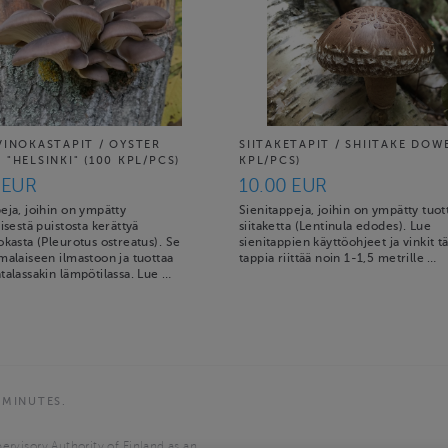
VINOKASTAPIT / OYSTER
SIITAKETAPIT / SHIITAKE DOW
"HELSINKI" (100 KPL/PCS)
KPL/PCS)
 EUR
10.00 EUR
eja, joihin on ympätty
Sienitappeja, joihin on ympätty tuot
äisestä puistosta kerättyä
siitaketta (Lentinula edodes). Lue
okasta (Pleurotus ostreatus). Se
sienitappien käyttöohjeet ja vinkit tä
malaiseen ilmastoon ja tuottaa
tappia riittää noin 1-1,5 metrille …
talassakin lämpötilassa. Lue …
 MINUTES.
ervisory Authority of Finland as an