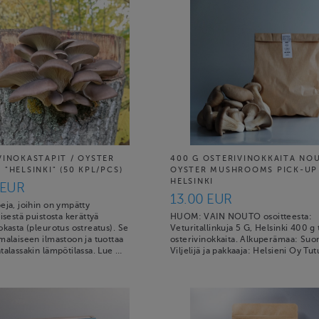
VINOKASTAPIT / OYSTER
400 G OSTERIVINOKKAITA NO
"HELSINKI" (50 KPL/PCS)
OYSTER MUSHROOMS PICK-UP
HELSINKI
 EUR
13.00 EUR
eja, joihin on ympätty
äisestä puistosta kerättyä
HUOM: VAIN NOUTO osoitteesta:
okasta (pleurotus ostreatus). Se
Veturitallinkuja 5 G, Helsinki 400 g
malaiseen ilmastoon ja tuottaa
osterivinokkaita. Alkuperämaa: Suo
talassakin lämpötilassa. Lue …
Viljelijä ja pakkaaja: Helsieni Oy Tu