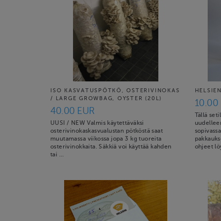
ISO KASVATUSPÖTKÖ, OSTERIVINOKAS
HELSIEN
/ LARGE GROWBAG, OYSTER (20L)
10.00
40.00 EUR
Tällä set
UUSI / NEW Valmis käytettäväksi
uudelleen
osterivinokaskasvualustan pötköstä saat
sopivassa
muutamassa viikossa jopa 3 kg tuoreita
pakkaukse
osterivinokkaita. Säkkiä voi käyttää kahden
ohjeet lö
tai …