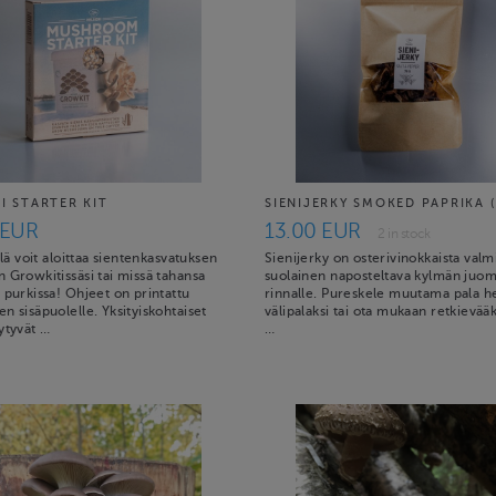
I STARTER KIT
SIENIJERKY SMOKED PAPRIKA (
 EUR
13.00 EUR
2 in stock
illä voit aloittaa sientenkasvatuksen
Sienijerky on osterivinokkaista valm
 Growkitissäsi tai missä tahansa
suolainen naposteltava kylmän juo
 purkissa! Ohjeet on printattu
rinnalle. Pureskele muutama pala h
n sisäpuolelle. Yksityiskohtaiset
välipalaksi tai ota mukaan retkievääk
ytyvät …
…