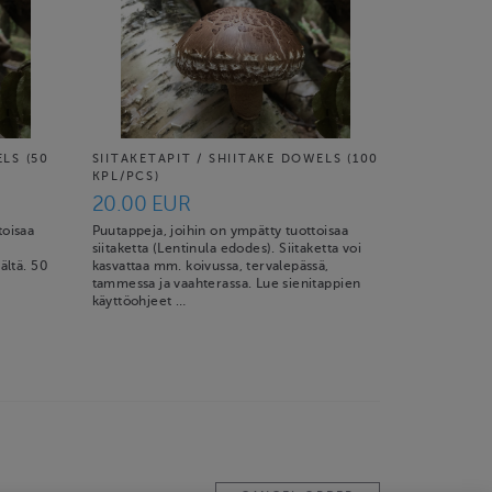
ELS (50
SIITAKETAPIT / SHIITAKE DOWELS (100
KPL/PCS)
20.00 EUR
toisaa
Puutappeja, joihin on ympätty tuottoisaa
siitaketta (Lentinula edodes). Siitaketta voi
ältä. 50
kasvattaa mm. koivussa, tervalepässä,
tammessa ja vaahterassa. Lue sienitappien
käyttöohjeet …