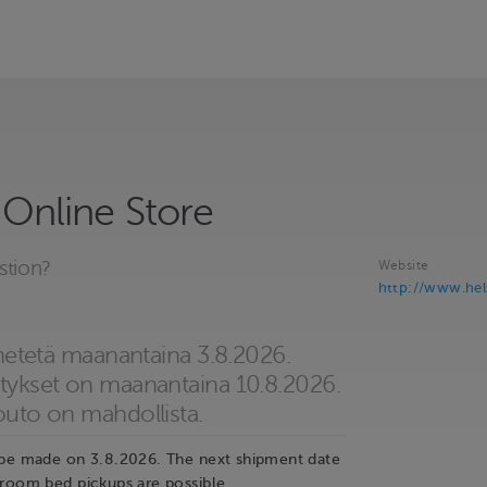
 Online Store
stion?
Website
http://www.hels
ähetetä maanantaina 3.8.2026.
tykset on maanantaina 10.8.2026.
outo on mahdollista.
 be made on 3.8.2026. The next shipment date
room bed pickups are possible.