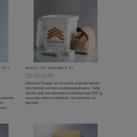
UTO /
READY-TO-GROWKIT XL
25.00 EUR
Helsieni Ready-to-Growkit sisältää kaiken
tarvittavan sienten kotikasvatukseen. Tällä
setillä saat muutamassa viikossa jopa 600 g
 tuoretta
tuoreita osterivinokkaita. Growkittiä voi
mi.
käyttää …
tustu …