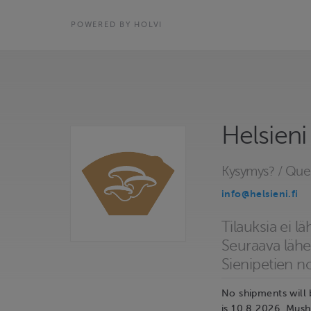
POWERED BY HOLVI
Helsieni
Kysymys? / Que
info@helsieni.fi
Tilauksia ei l
Seuraava lähe
Sienipetien n
No shipments will
is 10.8.2026. Mush