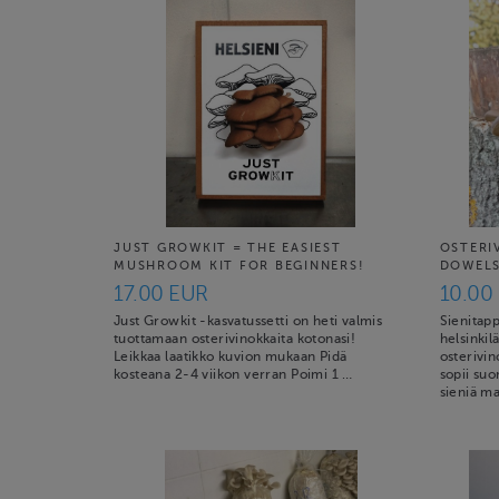
JUST GROWKIT = THE EASIEST
OSTERI
MUSHROOM KIT FOR BEGINNERS!
DOWELS 
17.00 EUR
10.00
Just Growkit -kasvatussetti on heti valmis
Sienitapp
tuottamaan osterivinokkaita kotonasi!
helsinkil
Leikkaa laatikko kuvion mukaan Pidä
osterivin
kosteana 2-4 viikon verran Poimi 1 …
sopii suo
sieniä ma