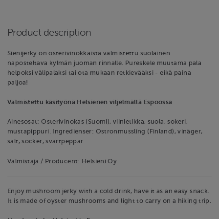
Product description
Sienijerky on osterivinokkaista valmistettu suolainen
naposteltava kylmän juoman rinnalle. Pureskele muutama pala
helpoksi välipalaksi tai ota mukaan retkievääksi - eikä paina
paljoa!
Valmistettu käsityönä Helsienen viljelmällä Espoossa
Ainesosat: Osterivinokas (Suomi), viinietikka, suola, sokeri,
mustapippuri. Ingredienser: Ostronmussling (Finland), vinäger,
salt, socker, svartpeppar.
Valmistaja / Producent: Helsieni Oy
Enjoy mushroom jerky with a cold drink, have it as an easy snack.
It is made of oyster mushrooms and light to carry on a hiking trip.