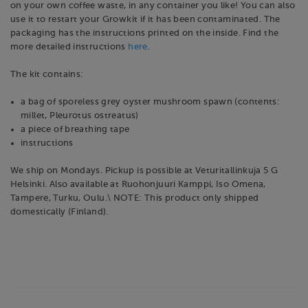
on your own coffee waste, in any container you like! You can also
use it to restart your Growkit if it has been contaminated. The
packaging has the instructions printed on the inside. Find the
more detailed instructions
here
.
The kit contains:
a bag of sporeless grey oyster mushroom spawn (contents:
millet, Pleurotus ostreatus)
a piece of breathing tape
instructions
We ship on Mondays. Pickup is possible at Veturitallinkuja 5 G
Helsinki. Also available at Ruohonjuuri Kamppi, Iso Omena,
Tampere, Turku, Oulu.\ NOTE: This product only shipped
domestically (Finland).