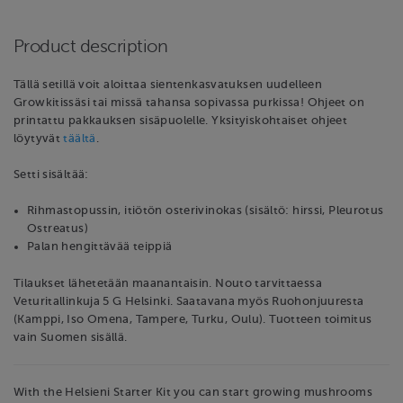
Product description
Tällä setillä voit aloittaa sientenkasvatuksen uudelleen
Growkitissäsi tai missä tahansa sopivassa purkissa! Ohjeet on
printattu pakkauksen sisäpuolelle. Yksityiskohtaiset ohjeet
löytyvät
täältä
.
Setti sisältää:
Rihmastopussin, itiötön osterivinokas (sisältö: hirssi, Pleurotus
Ostreatus)
Palan hengittävää teippiä
Tilaukset lähetetään maanantaisin. Nouto tarvittaessa
Veturitallinkuja 5 G Helsinki. Saatavana myös Ruohonjuuresta
(Kamppi, Iso Omena, Tampere, Turku, Oulu). Tuotteen toimitus
vain Suomen sisällä.
With the Helsieni Starter Kit you can start growing mushrooms