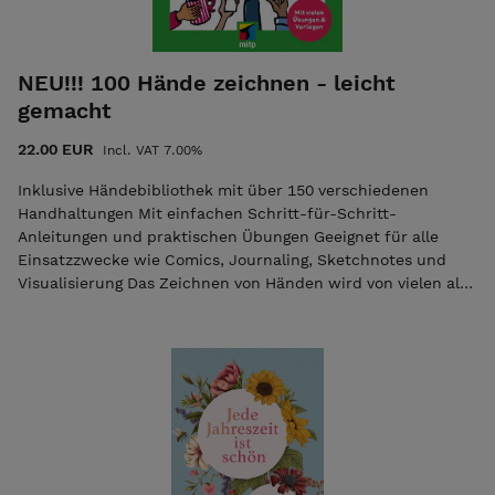
NEU!!! 100 Hände zeichnen - leicht
gemacht
22.00 EUR
Incl. VAT 7.00%
Inklusive Händebibliothek mit über 150 verschiedenen
Handhaltungen Mit einfachen Schritt-für-Schritt-
Anleitungen und praktischen Übungen Geeignet für alle
Einsatzzwecke wie Comics, Journaling, Sketchnotes und
Visualisierung Das Zeichnen von Händen wird von vielen als
sehr schwierig empfunden. Heike Haas zeigt dir, wie du ganz
ohne Zeichenkenntnisse Hände zeichnen kannst – von
einfachen bis hin zu komplizierten Handhaltungen. Dabei
geht es nicht darum, Hände fotorealistisch zu zeichnen,
sondern um eine möglichst einfache Umsetzung
verschiedener Handhaltungen. Du findest Beispiele für
gängige Alltagssituationen – von Tätigkeiten am Schreibtisch
über Essen und Kochen bis hin zu Musik und Sport. Jedes
Kapitel enthält Schritt-für-Schritt-Anleitungen,