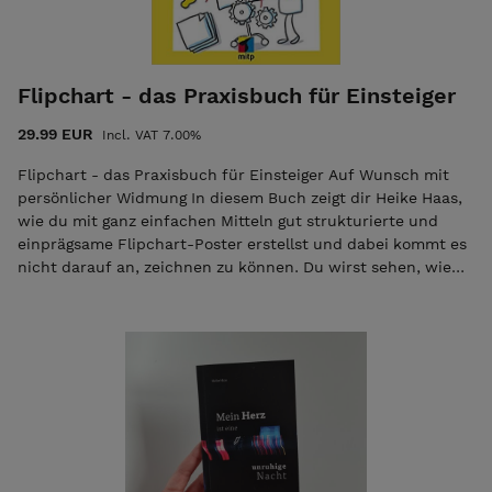
So wirst du ermutigt, selbst deine ersten eigenen
Charaktere und ausdrucks-starken Figuren zu erschaffen.
Außerdem findest du zahlreiche Beispiele für Kleidung und
du erfährst, wie du deine Figuren mit weiteren Elementen
Flipchart - das Praxisbuch für Einsteiger
in Szene setzt, sei es mit zusätzlichem Text oder durch
Interaktion mit Gegenständen oder der Figuren
29.99 EUR
Incl. VAT 7.00%
untereinander. So bist du bestens vorbereitet, um deine
eigenen lebendigen Figuren zu zeichnen.
Flipchart - das Praxisbuch für Einsteiger Auf Wunsch mit
persönlicher Widmung In diesem Buch zeigt dir Heike Haas,
wie du mit ganz einfachen Mitteln gut strukturierte und
einprägsame Flipchart-Poster erstellst und dabei kommt es
nicht darauf an, zeichnen zu können. Du wirst sehen, wie
schnell auch du ansprechende und professionelle Poster
zauberst. Das alles lernst du: Wichtige Materialien von
gutem Papier bis hin zu den besten Stiften Leserliche
Schrift und übersichtliche Texte worauf du achten musst
und wie du schön und deutlich schreibst Elemente einfach
zeichnen: Textboxen, Pfeile und Bulletpoints
ausdrucksstarke Piktogramme und Bildsymbole zahlreiche
verschiedene Figuren sowie deren Körperhaltung und Mimik
Tiere und deren Bedeutung im Kontext Farbe, Schatten und