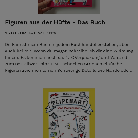
Figuren aus der Hüfte - Das Buch
15.00 EUR
Incl. VAT 7.00%
Du kannst mein Buch in jedem Buchhandel bestellen, aber
auch bei mir. Wenn du magst, schreibe ich dir eine Widmung
hinein. Es kommen noch ca. 4,-€ Verpackung und Versand
zum Bestellwert hinzu. Mit schnellen Strichen einfache
Figuren zeichnen lernen Schwierige Details wie Hände oder
Körperhaltungen meistern Eigene Charaktere erschaffen
und Figuren mit weiteren Elementen in Szene setzen
Zahlreiche Bildbeispiele und Zeichenvorlagen Du möchtest
schnell und ganz einfach Figuren zeichnen, auch wenn du
denkst, dass dir die Begabung dazu fehlt? Heike Haas zeigt
dir Schritt für Schritt und detailliert das Zeichnen aller
Körperteile vom Kopf über den Körper, Arme und Beine bis
hin zu Händen und Füßen. Du lernst, wie du Mimik und
verschiedene Körperhaltungen und auch schwierige
Handhaltungen, Finger und Fußstellungen darstellen kannst.