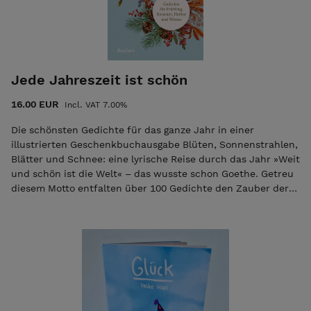
Zeichenübungen und eine Händebibliothek zum jeweiligen
Thema zum Nachzeichnen und Nachschlagen. Das Buch ist
geeignet für alle, die Spaß am Zeichnen haben. Es werden
keine besonderen Kenntnisse vorausgesetzt. Mit diesem
Buch wird es dir leichtfallen, Hände in allen Lebenslagen
Jede Jahreszeit ist schön
darzustellen. Dabei ist es egal, welchen Zeichenstil du hast
und für welche Einsatzzwecke du zeichnest, sei es für
16.00 EUR
Incl. VAT 7.00%
Comics, Journaling, Sketchnotes, Flipcharts oder
Lehrmaterialien & Co.
Die schönsten Gedichte für das ganze Jahr in einer
illustrierten Geschenkbuchausgabe Blüten, Sonnenstrahlen,
Blätter und Schnee: eine lyrische Reise durch das Jahr »Weit
und schön ist die Welt« – das wusste schon Goethe. Getreu
diesem Motto entfalten über 100 Gedichte den Zauber der
vier Jahreszeiten und laden zum Träumen und Schwelgen
ein. Von Klassikern wie Rainer Maria Rilke, Wilhelm Busch,
Erich Kästner und Mascha Kaléko bis hin zu bisher
unveröffentlichten Gedichten zeitgenössischer Meister wie
Matthias Politycki, Ilma Rakusa, Arne Rautenberg und
Christoph Wilhelm Aigner – diese Sammlung vereint
Generationen von Stimmen, die die Schönheit der Natur auf
poetische Weise zum Leben erwecken. Stimmungsvolle