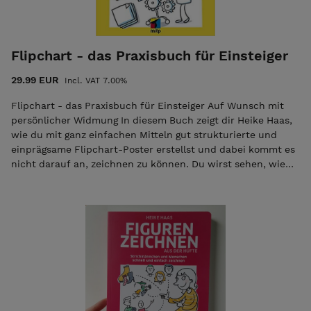
Flipchart - das Praxisbuch für Einsteiger
29.99 EUR
Incl. VAT 7.00%
Flipchart - das Praxisbuch für Einsteiger Auf Wunsch mit
persönlicher Widmung In diesem Buch zeigt dir Heike Haas,
wie du mit ganz einfachen Mitteln gut strukturierte und
einprägsame Flipchart-Poster erstellst und dabei kommt es
nicht darauf an, zeichnen zu können. Du wirst sehen, wie
schnell auch du ansprechende und professionelle Poster
zauberst. Das alles lernst du: Wichtige Materialien von
gutem Papier bis hin zu den besten Stiften Leserliche
Schrift und übersichtliche Texte worauf du achten musst
und wie du schön und deutlich schreibst Elemente einfach
zeichnen: Textboxen, Pfeile und Bulletpoints
ausdrucksstarke Piktogramme und Bildsymbole zahlreiche
verschiedene Figuren sowie deren Körperhaltung und Mimik
Tiere und deren Bedeutung im Kontext Farbe, Schatten und
spezielle Effekte wie das Zeichnen von Bewegung u.v.m.