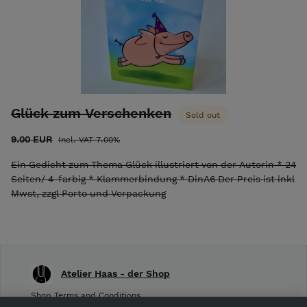
Generationen von Stimmen, die die Schönheit der Natur auf
poetische Weise zum Leben erwecken. Stimmungsvolle
Illustrationen machen die Auswahl zu einem Geschenk für
das ganze Jahr. (Hrsg. Anton Leitner)
Glück zum Verschenken
Sold out
9.00 EUR
Incl. VAT 7.00%
Ein Gedicht zum Thema Glück illustriert von der Autorin * 24
Seiten/ 4-farbig * Klammerbindung * DinA6 Der Preis ist inkl
Mwst, zzgl Porto und Verpackung
Atelier Haas - der Shop
Shop Terms and Conditions