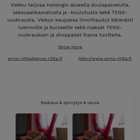
Viekku tarjoaa Helsingin alueella doulapalveluita,
seksuaalikasvatusta ja -koulutusta sekä TENS-
vuokrausta. Viekun kaupassa ilmoittaudut kätevästi
luennoille ja kursseille sekä maksat TENS-
vuokrauksen ja shoppailet ihania tuotteita.
Show more
anna-riitta@anna-riitta.fi
http://www.anna-riitta.fi
Raskaus & synnytys & vauva