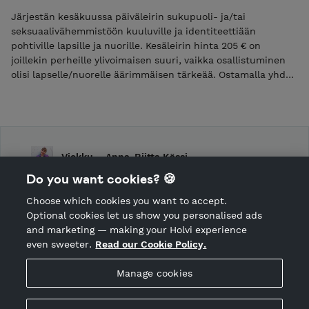
Järjestän kesäkuussa päiväleirin sukupuoli- ja/tai
seksuaalivähemmistöön kuuluville ja identiteettiään
pohtiville lapsille ja nuorille. Kesäleirin hinta 205 € on
joillekin perheille ylivoimaisen suuri, vaikka osallistuminen
olisi lapselle/nuorelle äärimmäisen tärkeää. Ostamalla yhden
tai useamman 10 € kummimaksun mahdollistat vapaa- ja
alennuspaikkojen tarjoamisen lapsille ja nuorille, jotka eivät
muuten pääsisi mukaan. Mikäli kummimaksuja tulee
enemmän kuin avustettavien leirimaksujen kattamiseen
tarvitaan, lahjoitetaan ylijäävä osuus Translasten ja -nuorten
Viekku – Anna-Riitta Kässi
perheet ry:lle.
Do you want cookies? 🍪
Shop Terms and Conditions
Choose which cookies you want to accept.
CANCEL ORDER
Optional cookies let us show you personalised ads
and marketing — making your Holvi experience
even sweeter.
Read our Cookie Policy.
Hosted by Holvi
Manage cookies
Holvi Payment Services Ltd is regulated by the Financial
Supervisory Authority of Finland as an Authorised Payment
Institution with license to operate in the European Economic