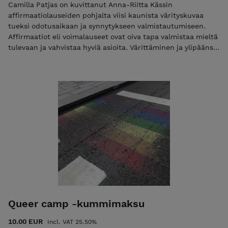
Camilla Patjas on kuvittanut Anna-Riitta Kässin
affirmaatiolauseiden pohjalta viisi kaunista värityskuvaa
tueksi odotusaikaan ja synnytykseen valmistautumiseen.
Affirmaatiot eli voimalauseet ovat oiva tapa valmistaa mieltä
tulevaan ja vahvistaa hyviä asioita. Värittäminen ja ylipäänsä
käsin tekeminen on monille rentouttavaa ja jopa
meditaativista puuhaa. Valmiit kuvat voi laittaa näkyvälle
paikalle, jolloin niitä tulee silmäiltyä usein ja kuvien lauseita
tulee hoettua ääneen tai mielessä. Tuote toimitetaan heti
oston jälkeen PDF-muodossa, eikä sillä ole palautusoikeutta.
Värityskuvapaketti on tarkoitettu vain henkilökohtaiseen
käyttöön. Tulostathan kuvia vain omaan käyttöösi. Mikäli olet
esim. synnytysalan ammattilainen ja haluat rajattoman
tulostusoikeuden kuviin asiakastyötäsi varten, osta lisenssi
Doula-akatemian tuoteryhmän alta.
Queer camp -kummimaksu
10.00 EUR
Incl. VAT 25.50%