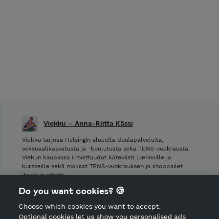
Viekku – Anna-Riitta Kässi
Viekku tarjoaa Helsingin alueella doulapalveluita,
seksuaalikasvatusta ja -koulutusta sekä TENS-vuokrausta.
Viekun kaupassa ilmoittaudut kätevästi luennoille ja
kursseille sekä maksat TENS-vuokrauksen ja shoppailet
ihania tuotteita.
Do you want cookies? 🍪
Shop Terms and Conditions
Choose which cookies you want to accept.
CANCEL ORDER
Optional cookies let us show you personalised ads