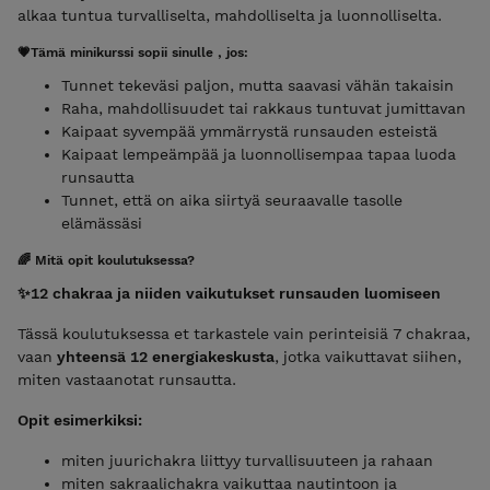
alkaa tuntua turvalliselta, mahdolliselta ja luonnolliselta.
💗Tämä minikurssi sopii sinulle , jos:
Tunnet tekeväsi paljon, mutta saavasi vähän takaisin
Raha, mahdollisuudet tai rakkaus tuntuvat jumittavan
Kaipaat syvempää ymmärrystä runsauden esteistä
Kaipaat lempeämpää ja luonnollisempaa tapaa luoda
runsautta
Tunnet, että on aika siirtyä seuraavalle tasolle
elämässäsi
🌈 Mitä opit koulutuksessa?
✨12 chakraa ja niiden vaikutukset runsauden luomiseen
Tässä koulutuksessa et tarkastele vain perinteisiä 7 chakraa,
vaan
yhteensä 12 energiakeskusta
, jotka vaikuttavat siihen,
miten vastaanotat runsautta.
Opit esimerkiksi:
miten juurichakra liittyy turvallisuuteen ja rahaan
miten sakraalichakra vaikuttaa nautintoon ja