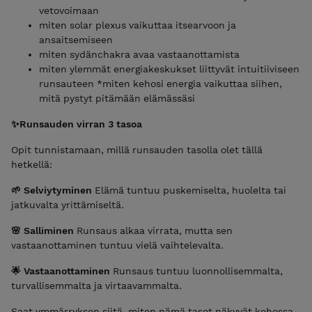
vetovoimaan
miten solar plexus vaikuttaa itsearvoon ja
ansaitsemiseen
miten sydänchakra avaa vastaanottamista
miten ylemmät energiakeskukset liittyvät intuitiiviseen
runsauteen *miten kehosi energia vaikuttaa siihen,
mitä pystyt pitämään elämässäsi
✨Runsauden virran 3 tasoa
Opit tunnistamaan, millä runsauden tasolla olet tällä
hetkellä:
🌱 Selviytyminen
Elämä tuntuu puskemiselta, huolelta tai
jatkuvalta yrittämiseltä.
🌸 Salliminen
Runsaus alkaa virrata, mutta sen
vastaanottaminen tuntuu vielä vaihtelevalta.
🌟 Vastaanottaminen
Runsaus tuntuu luonnollisemmalta,
turvallisemmalta ja virtaavammalta.
Saat ymmärryksen siitä, miten nämä tasot näkyvät kehossa,