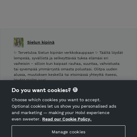
Sielun kipinä
✨ Tervetuloa Sielun kipinän verkkokauppaan ✨ Täältä löydät
lempeää, syvällistä ja selkeyttävää tukea elämäsi eri
vaiheisiin – silloin kun kaipaat rauhaa, suuntaa, vahvistusta
tai syvempää ymmärrystä omasta polustasi. Olitpa uuden
alussa, muutoksen keskellä tai etsimässä yhteyttä itseesi,
löydät täältä juuri …
Do you want cookies? 🍪
Cancellation policy
Choose which cookies you want to accept.
CANCEL ORDER
Optional cookies let us show you personalised ads
and marketing — making your Holvi experience
even sweeter.
Read our Cookie Policy.
Hosted by Holvi
Manage cookies
Holvi Payment Services Ltd is regulated by the Financial