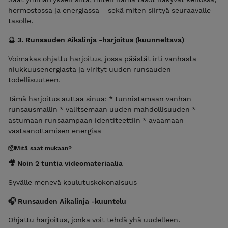
hermostossa ja energiassa – sekä miten siirtyä seuraavalle
tasolle.
🔮 3. Runsauden Aikalinja -harjoitus (kuunneltava)
Voimakas ohjattu harjoitus, jossa päästät irti vanhasta
niukkuusenergiasta ja virityt uuden runsauden
todellisuuteen.
Tämä harjoitus auttaa sinua: * tunnistamaan vanhan
runsausmallin * valitsemaan uuden mahdollisuuden *
astumaan runsaampaan identiteettiin * avaamaan
vastaanottamisen energiaa
📦Mitä saat mukaan?
🎥 Noin 2 tuntia videomateriaalia
Syvälle menevä koulutuskokonaisuus
🎧 Runsauden Aikalinja -kuuntelu
Ohjattu harjoitus, jonka voit tehdä yhä uudelleen.