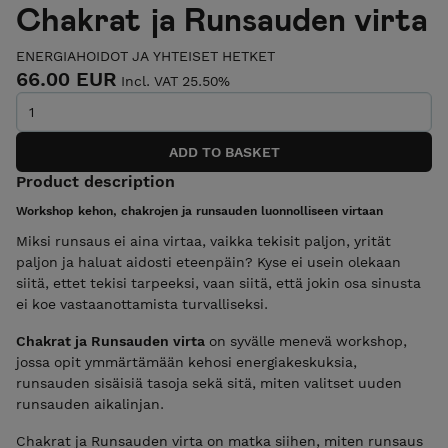
Chakrat ja Runsauden virta
ENERGIAHOIDOT JA YHTEISET HETKET
66.00 EUR
Incl. VAT 25.50%
Product description
Workshop kehon, chakrojen ja runsauden luonnolliseen virtaan
Miksi runsaus ei aina virtaa, vaikka tekisit paljon, yrität
paljon ja haluat aidosti eteenpäin? Kyse ei usein olekaan
siitä, ettet tekisi tarpeeksi, vaan siitä, että jokin osa sinusta
ei koe vastaanottamista turvalliseksi.
Chakrat ja Runsauden virta
on syvälle menevä workshop,
jossa opit ymmärtämään kehosi energiakeskuksia,
runsauden sisäisiä tasoja sekä sitä, miten valitset uuden
runsauden aikalinjan.
Chakrat ja Runsauden virta on matka siihen, miten runsaus