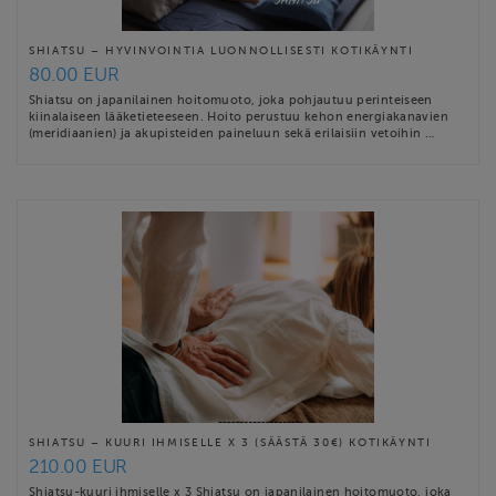
SHIATSU – HYVINVOINTIA LUONNOLLISESTI KOTIKÄYNTI
80.00 EUR
Shiatsu on japanilainen hoitomuoto, joka pohjautuu perinteiseen
kiinalaiseen lääketieteeseen. Hoito perustuu kehon energiakanavien
(meridiaanien) ja akupisteiden paineluun sekä erilaisiin vetoihin …
SHIATSU – KUURI IHMISELLE X 3 (SÄÄSTÄ 30€) KOTIKÄYNTI
210.00 EUR
Shiatsu-kuuri ihmiselle x 3 Shiatsu on japanilainen hoitomuoto, joka