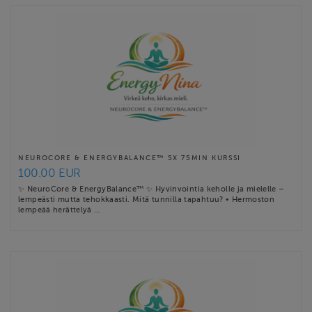
NEUROCORE & ENERGYBALANCE™ 5X 75MIN KURSSI
100.00 EUR
✨ NeuroCore & EnergyBalance™ ✨ Hyvinvointia keholle ja mielelle –
lempeästi mutta tehokkaasti. Mitä tunnilla tapahtuu? • Hermoston
lempeää herättelyä …