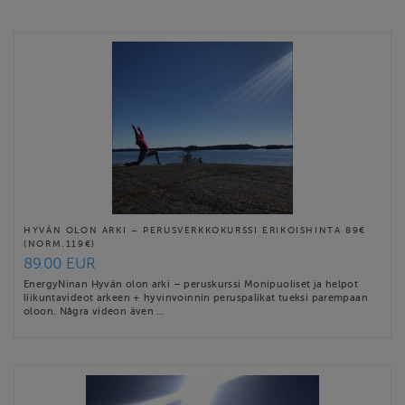
Tarjoan kokonaisvaltaista hyvinvointia ihmisille sekä shiatsu-
hoitoa hevosille. Työni ytimessä on ajatus tasapainosta: kun keho,
mieli ja arki tukevat toisiaan, hyvinvointi vahvistuu luonnollisesti.
Palveluihini kuuluvat
Shiatsu
…
Website
https://www.energynina.com
HYVÄN OLON ARKI – PERUSVERKKOKURSSI ERIKOISHINTA 89€
(NORM.119€)
Contact email
89.00 EUR
nina@energynina.com
EnergyNinan Hyvän olon arki – peruskurssi Monipuoliset ja helpot
liikuntavideot arkeen + hyvinvoinnin peruspalikat tueksi parempaan
oloon. Några videon även …