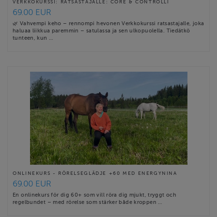
VERKKOKURSSI: RATSASTAJALLE: CORE & CONTROLLI
69.00 EUR
🌿 Vahvempi keho – rennompi hevonen Verkkokurssi ratsastajalle, joka
haluaa liikkua paremmin – satulassa ja sen ulkopuolella. Tiedätkö
tunteen, kun …
ONLINEKURS - RÖRELSEGLÄDJE +60 MED ENERGYNINA
69.00 EUR
En onlinekurs för dig 60+ som vill röra dig mjukt, tryggt och
regelbundet – med rörelse som stärker både kroppen …