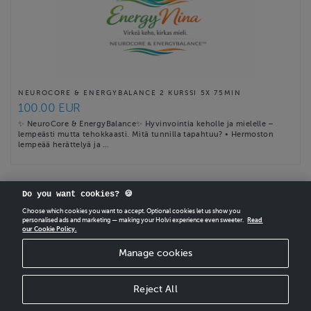
NEUROCORE & ENERGYBALANCE 2 KURSSI 5X 75MIN
100.00 EUR
✨ NeuroCore & EnergyBalance✨ Hyvinvointia keholle ja mielelle –
lempeästi mutta tehokkaasti. Mitä tunnilla tapahtuu? • Hermoston
lempeää herättelyä ja …
Do you want cookies? 🍪
Choose which cookies you want to accept. Optional cookies let us show you
personalised ads and marketing — making your Holvi experience even sweeter.
Read
our Cookie Policy.
CREATE
YOUR OWN HOLVI ONLINE STORE IN MINUTES.
Manage cookies
Holvi Payment Services Ltd is regulated by the Financial Supervisory Authority of
Finland as an Authorised Payment Institution with license to operate in the
European Economic Area.
Reject All
© 2026 Holvi Payment Services Ltd.