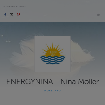
POWERED BY HOLVI
ENERGYNINA - Nina Möller
MORE INFO
Elämänenergian kuuluu virrata
– kehossa, mielessä ja arjessa