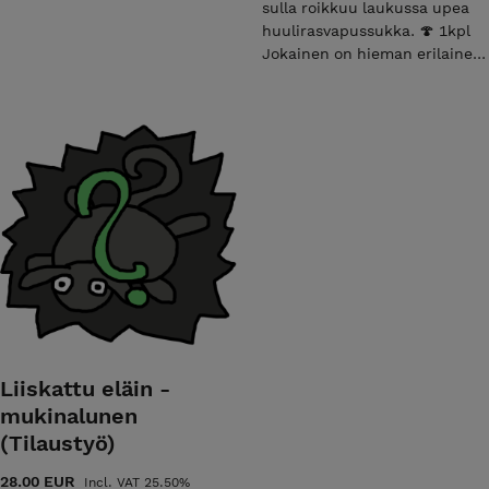
sulla roikkuu laukussa upea
huulirasvapussukka. 🍄 1kpl
Jokainen on hieman erilainen,
koska kaikki tehdään
käsityönä.
Liiskattu eläin -
mukinalunen
(Tilaustyö)
28.00 EUR
Incl. VAT 25.50%