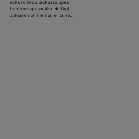
sulla roikkuu laukussa upea
huulirasvapussukka. 🍄 1kpl
Jokainen on hieman erilainen,
koska kaikki tehdään
käsityönä.