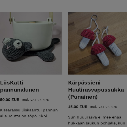
LiisKatti -
Kärpässieni
pannunalunen
Huulirasvapussukka
(Punainen)
50.00 EUR
Incl. VAT 25.50%
15.00 EUR
Incl. VAT 25.50%
Kissarassu liiskaantui pannun
alle. Mutta on söpö. 1kpl.
Sun huulirasva ei mee enää
hukkaan laukun pohjalle, kun