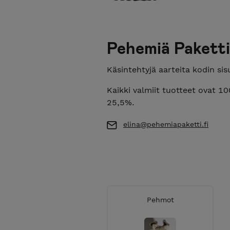
Pehemiä Paketti
Käsintehtyjä aarteita kodin sis
Kaikki valmiit tuotteet ovat 1
25,5%.
elina@pehemiapaketti.fi
Pehmot