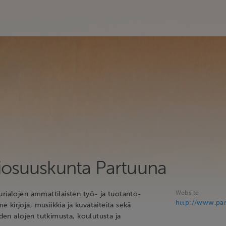
riosuuskunta Partuuna
Website
urialojen ammattilaisten työ- ja tuotanto-
http://www.par
kirjoja, musiikkia ja kuvataiteita sekä
eiden alojen tutkimusta, koulutusta ja