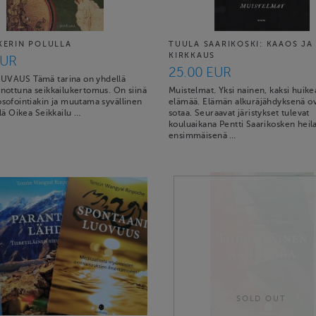
IKERIN POLULLA
TUULA SAARIKOSKI: KAAOS JA
KIRKKAUS
EUR
25.00 EUR
UVAUS Tämä tarina on yhdellä
anottuna seikkailukertomus. On siinä
Muistelmat. Yksi nainen, kaksi huike
osofointiakin ja muutama syvällinen
elämää. Elämän alkuräjähdyksenä ov
illä Oikea Seikkailu …
sotaa. Seuraavat järistykset tulevat
kouluaikana Pentti Saarikosken heila
ensimmäisenä …
SOLD OUT