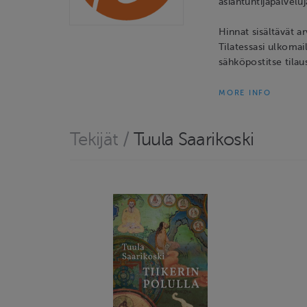
asiantuntijapalveluj
Hinnat sisältävät a
Tilatessasi ulkomaill
sähköpostitse tilau
MORE INFO
Tekijät
/
Tuula Saarikoski