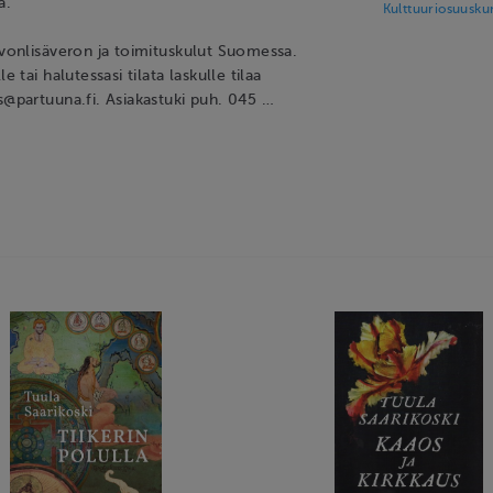
a.
Kulttuuriosuusku
rvonlisäveron ja toimituskulut Suomessa.
e tai halutessasi tilata laskulle tilaa
s@partuuna.fi. Asiakastuki puh. 045 …