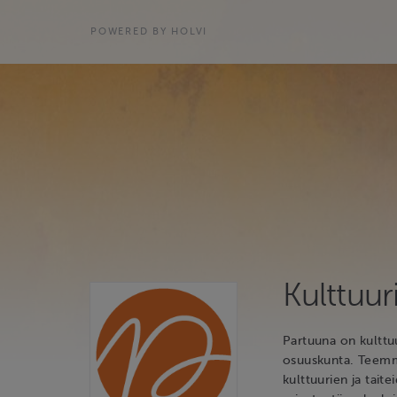
POWERED BY HOLVI
Kulttuu
Partuuna on kulttu
osuuskunta. Teemme 
kulttuurien ja tait