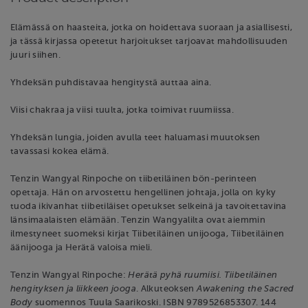
Elämässä on haasteita, jotka on hoidettava suoraan ja asiallisesti,
ja tässä kirjassa opetetut harjoitukset tarjoavat mahdollisuuden
juuri siihen.
Yhdeksän puhdistavaa hengitystä auttaa aina.
Viisi chakraa ja viisi tuulta, jotka toimivat ruumiissa.
Yhdeksän lungia, joiden avulla teet haluamasi muutoksen
tavassasi kokea elämä.
Tenzin Wangyal Rinpoche on tiibetiläinen bön-perinteen
opettaja. Hän on arvostettu hengellinen johtaja, jolla on kyky
tuoda ikivanhat tiibetiläiset opetukset selkeinä ja tavoitettavina
länsimaalaisten elämään. Tenzin Wangyalilta ovat aiemmin
ilmestyneet suomeksi kirjat Tiibetiläinen unijooga, Tiibetiläinen
äänijooga ja Herätä valoisa mieli.
Tenzin Wangyal Rinpoche:
Herätä pyhä ruumiisi. Tiibetiläinen
hengityksen ja liikkeen jooga
. Alkuteoksen
Awakening the Sacred
Body
suomennos Tuula Saarikoski. ISBN 9789526853307. 144