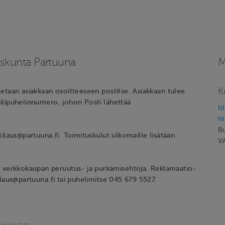
uskunta Partuuna
M
K
tetaan asiakkaan osoitteeseen postitse. Asiakkaan tulee
iilipuhelinnumero, johon Posti lähettää
ti
h
B
tilaus@partuuna.fi. Toimituskulut ulkomaille lisätään
V
 verkkokaupan peruutus- ja purkamisehtoja. Reklamaatio-
ilaus@partuuna.fi tai puhelimitse 045 679 5527.