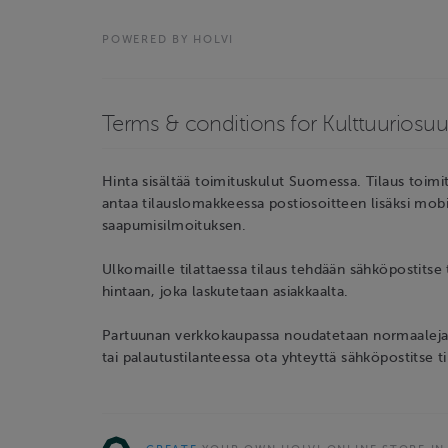
POWERED BY HOLVI
Terms & conditions for Kulttuuriosu
Hinta sisältää toimituskulut Suomessa. Tilaus toimi
antaa tilauslomakkeessa postiosoitteen lisäksi mob
saapumisilmoituksen.
Ulkomaille tilattaessa tilaus tehdään sähköpostitse 
hintaan, joka laskutetaan asiakkaalta.
Partuunan verkkokaupassa noudatetaan normaaleja
tai palautustilanteessa ota yhteyttä sähköpostitse t