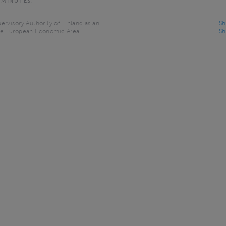
 MINUTES.
ervisory Authority of Finland as an
Sh
the European Economic Area.
Sh