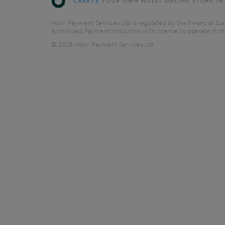
CREATE
YOUR OWN HOLVI ONLINE STORE IN
Holvi Payment Services Ltd is regulated by the Financial Sup
Authorised Payment Institution with license to operate in 
© 2026 Holvi Payment Services Ltd.