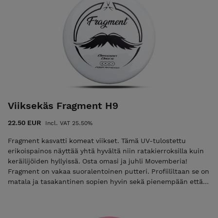
Viiksekäs Fragment H9
22.50 EUR
Incl. VAT 25.50%
Fragment kasvatti komeat viikset. Tämä UV-tulostettu
erikoispainos näyttää yhtä hyvältä niin ratakierroksilla kuin
keräilijöiden hyllyissä. Osta omasi ja juhli Movemberia!
Fragment on vakaa suoralentoinen putteri. Profiililtaan se on
matala ja tasakantinen sopien hyvin sekä pienempään että
isompaan käteen. Fragment on suora ja varma pitkissäkin
puteissa. Fragment pitää draivatessa heittokulman
luotettavasti ja rimmin reunan pienen pyörityksen ansiosta