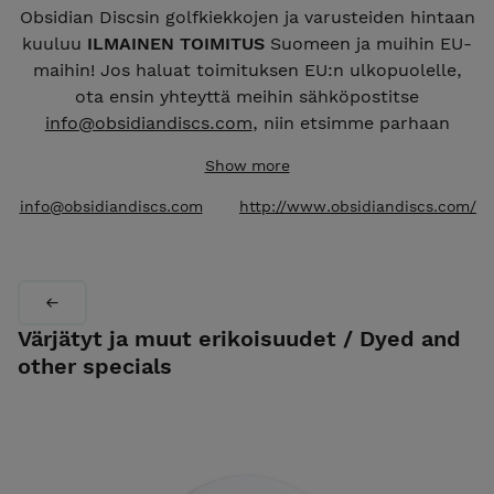
Obsidian Discsin golfkiekkojen ja varusteiden hintaan
kuuluu
ILMAINEN TOIMITUS
Suomeen ja muihin EU-
maihin! Jos haluat toimituksen EU:n ulkopuolelle,
ota ensin yhteyttä meihin sähköpostitse
info@obsidiandiscs.com
, niin etsimme parhaan
hinnan postitukselle.
Show more
Obsidian Discs' golf discs and accessories are
info@obsidiandiscs.com
http://www.obsidiandiscs.com/
shipped
FREE
to Finland and elsewhere in the
European Union! If you want delivery to outside of
the EU, please contact us first by email
info@obsidiandiscs.com
and we will find you the
best shipping prices.
Värjätyt ja muut erikoisuudet / Dyed and
other specials
Haluatko jälleenmyyjäksi? Ota yhteyttä
sähköpostitse
info@obsidiandiscs.com
.
Want to be a retailer? Please contact us by email
info@obsidiandiscs.com
.