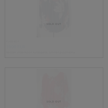
SOLD OUT
PUSEROT
39.00 EUR
Naisten yhdenkoon kukkapaita, sininen pussihelma
SOLD OUT