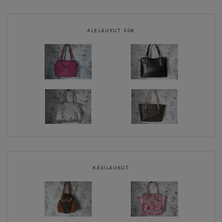
Naisen ehdottomasti tärkein asuste on laukku. Laukku on usein
kantajansa näköinen ja kokoinen. Valikoima koostuu monen
ALELAUKUT 30€
mallisista, värisistä ja kokoisista laukuista. Valikoimassa on käsi-ja
olkalaukut, juhlalaukut, kesäkassit, reput, aidot nahkalaukut ja
lompakot. Käsilaukussa …
Contact email
pirjo.lindroos@gmail.com
Naisten karkkikauppa terms & conditions
KÄSILAUKUT