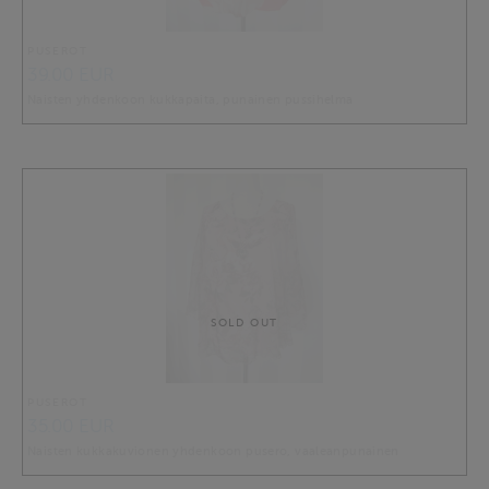
PUSEROT
39.00 EUR
Naisten yhdenkoon kukkapaita, punainen pussihelma
SOLD OUT
PUSEROT
35.00 EUR
Naisten kukkakuvionen yhdenkoon pusero, vaaleanpunainen