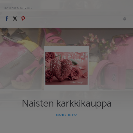
POWERED BY HOLVI
Naisten karkkikauppa
MORE INFO
Yksilöllistä laukku/vaate muotia maailmalta
LAUKKU