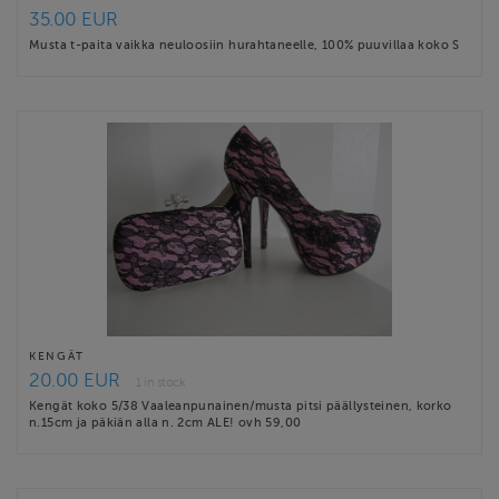
35.00 EUR
Musta t-paita vaikka neuloosiin hurahtaneelle, 100% puuvillaa koko S
KENGÄT
20.00 EUR
1 in stock
Kengät koko 5/38 Vaaleanpunainen/musta pitsi päällysteinen, korko
n.15cm ja päkiän alla n. 2cm ALE! ovh 59,00