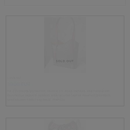
SOLD OUT
LAUKKU
89.00 EUR
no 215 musta/punainen, laukku on aitoa nahkaa, saa näppärästi
muutettua repuksi selkään eikä tarvitse laskea maahan/pöydälle
saadakseen kädet vapaaksi, mahtuu …