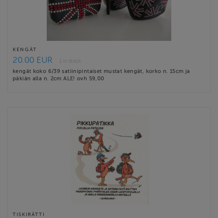
KENGÄT
20.00 EUR
1 in stock
kengät koko 6/39 satiinipintaiset mustat kengät, korko n. 15cm ja
päkiän alla n. 2cm ALE! ovh 59,00
TISKIRÄTTI