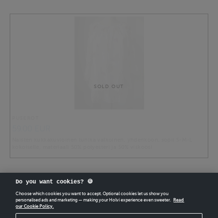
SOLD OUT
PUSEROT
59.00 EUR
Naisten kukkakuvioinen tunika valkoinen, yhdenkoon, sopii S-M-L
kokoiselle, materiaali 50% polyesteri ja 50% viskoosi
Do you want cookies? 🍪
Choose which cookies you want to accept. Optional cookies let us show you
personalised ads and marketing — making your Holvi experience even sweeter.
Read
our Cookie Policy.
CREATE
YOUR OWN HOLVI ONLINE STORE IN MINUTES.