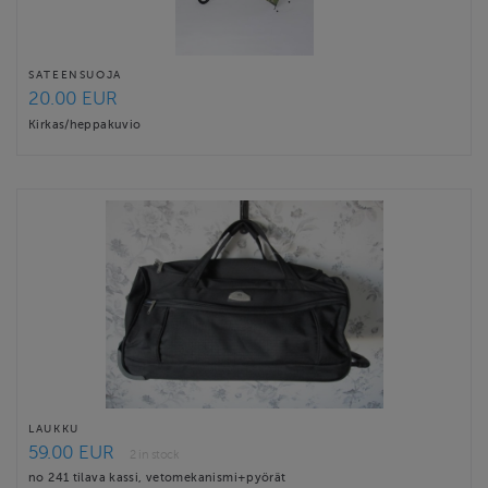
SATEENSUOJA
20.00 EUR
Kirkas/heppakuvio
LAUKKU
59.00 EUR
2 in stock
no 241 tilava kassi, vetomekanismi+pyörät