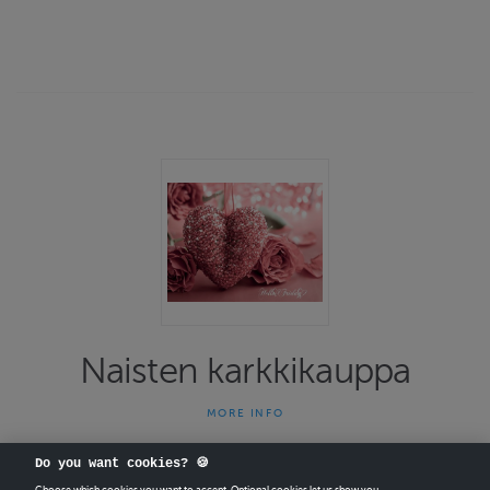
Naisten karkkikauppa
MORE INFO
Yksilöllistä laukku/vaate muotia maailmalta
Do you want cookies? 🍪
LAUKKU