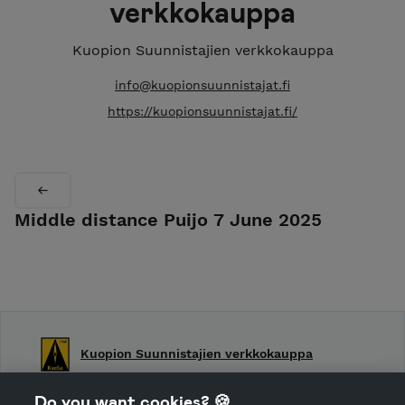
verkkokauppa
Kuopion Suunnistajien verkkokauppa
info@kuopionsuunnistajat.fi
https://kuopionsuunnistajat.fi/
Middle distance Puijo 7 June 2025
Kuopion Suunnistajien verkkokauppa
Shop Terms and Conditions
Do you want cookies? 🍪
Shop privacy policy