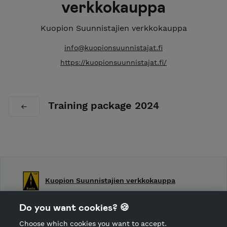
verkkokauppa
Kuopion Suunnistajien verkkokauppa
info@kuopionsuunnistajat.fi
https://kuopionsuunnistajat.fi/
Training package 2024
Kuopion Suunnistajien verkkokauppa
Shop Terms and Conditions
Do you want cookies? 🍪
Shop privacy policy
Choose which cookies you want to accept.