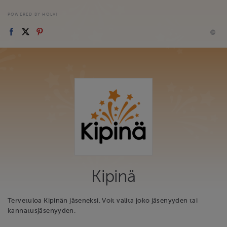
POWERED BY HOLVI
Kipinä
Tervetuloa Kipinän jäseneksi. Voit valita joko jäsenyyden tai
kannatusjäsenyyden.