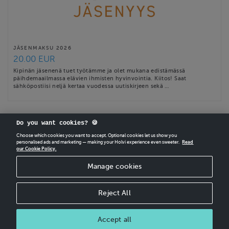
JÄSENMAKSU 2026
20.00 EUR
Kipinän jäsenenä tuet työtämme ja olet mukana edistämässä
päihdemaailmassa elävien ihmisten hyvinvointia. Kiitos! Saat
sähköpostiisi neljä kertaa vuodessa uutiskirjeen sekä …
Do you want cookies? 🍪
Choose which cookies you want to accept. Optional cookies let us show you
personalised ads and marketing — making your Holvi experience even sweeter.
Read
our Cookie Policy.
CREATE
YOUR OWN HOLVI ONLINE STORE IN MINUTES.
Manage cookies
Holvi Payment Services Ltd is regulated by the Financial Supervisory Authority of
Finland as an Authorised Payment Institution with license to operate in the
European Economic Area.
Reject All
© 2026 Holvi Payment Services Ltd.
Shop Terms and Conditions
Accept all
CANCEL ORDER