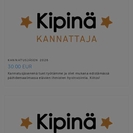
KANNATUSJÄSEN 2026
30.00 EUR
Kannatusjäsenenä tuet työtämme ja olet mukana edistämässä
päihdemaailmassa elävien ihmisten hyvinvointia. Kiitos!