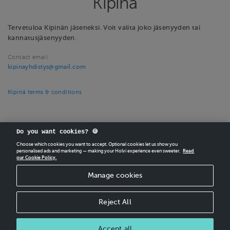
Kipinä
Tervetuloa Kipinän jäseneksi. Voit valita joko jäsenyyden tai
kannatusjäsenyyden.
Contact email
kipinayhdistys@gmail.com
Kipinä terms & conditions
Do you want cookies? 🍪
Choose which cookies you want to accept. Optional cookies let us show you
personalised ads and marketing — making your Holvi experience even sweeter.
Read
our Cookie Policy.
CREATE
YOUR OWN HOLVI ONLINE STORE IN MINUTES.
Manage cookies
Holvi Payment Services Ltd is regulated by the Financial Supervisory Authority of
Finland as an Authorised Payment Institution with license to operate in the
European Economic Area.
Reject All
© 2026 Holvi Payment Services Ltd.
Shop Terms and Conditions
Accept all
CANCEL ORDER