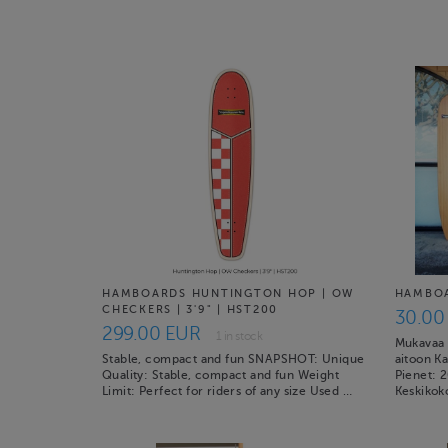
HAMBOARDS HUNTINGTON HOP | OW
HAMBO
CHECKERS | 3'9" | HST200
30.00
299.00 EUR
1 in stock
Mukavaa c
Stable, compact and fun SNAPSHOT: Unique
aitoon Ka
Quality: Stable, compact and fun Weight
Pienet: 
Limit: Perfect for riders of any size Used …
Keskikok