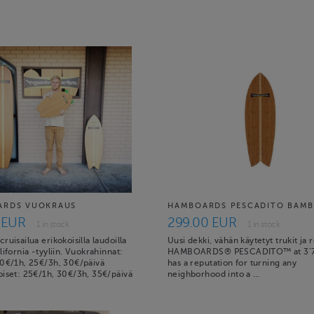
ARDS VUOKRAUS
HAMBOARDS PESCADITO BAM
 EUR
299.00 EUR
1 in stock
1 in stock
ruisailua erikokoisilla laudoilla
Uusi dekki, vähän käytetyt trukit ja 
lifornia -tyyliin. Vuokrahinnat:
HAMBOARDS® PESCADITO™ at 3’7
20€/1h, 25€/3h, 30€/päivä
has a reputation for turning any
oiset: 25€/1h, 30€/3h, 35€/päivä
neighborhood into a …