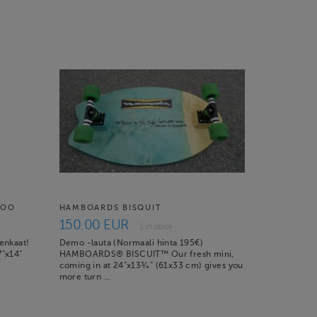
BOO
HAMBOARDS BISQUIT
150.00 EUR
1 in stock
renkaat!
Demo -lauta (Normaali hinta 195€)
”x14”
HAMBOARDS® BISCUIT™ Our fresh mini,
coming in at 24”x13¾” (61x33 cm) gives you
more turn …