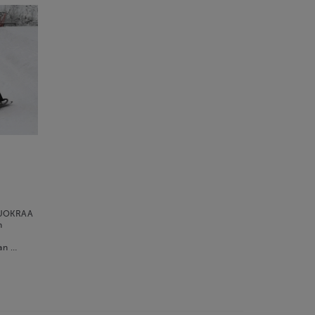
VUOKRAA
n
aan …