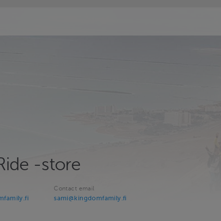
Ride -store
Contact email
family.fi
sami@kingdomfamily.fi