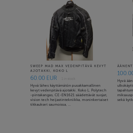
SWEEP MAD MAX VEDENPITÄVÄ KEVYT
ÄÄNENT
AJOTAKKI, KOKO L
100.0
60.00 EUR
1 in stock
Hyvä ääne
Hyvä lähes käyttämätön pusakkamallinen
ulkokäyt
kevyt vedenpitävä ajotakki. Koko L. Polytech
tapahtumi
-pintakangas, CE-EN1621 säädettävät suojat,
miksauspö
vision tech heijastintekniikka, moninkertaiset
sekä kyt
tikkaukset saumoissa, …