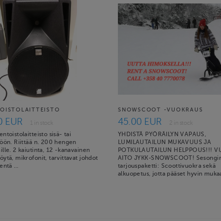
OISTOLAITTEISTO
SNOWSCOOT -VUOKRAUS
0 EUR
45.00 EUR
1 in stock
2 in stock
ntoistolaitteisto sisä- tai
YHDISTÄ PYÖRÄILYN VAPAUS,
töön. Riittää n. 200 hengen
LUMILAUTAILUN MUKAVUUS JA
lle. 2 kaiutinta, 12 -kanavainen
POTKULAUTAILUN HELPPOUS!!! 
ytä, mikrofonit, tarvittavat johdot
AITO JYKK-SNOWSCOOT! Sesongi
kentä …
tarjouspaketti: Scoottivuokra sekä
alkuopetus, jotta pääset hyvin muk