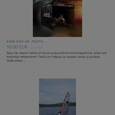
3X3M EASY UP -TELTTA
50.00 EUR
2 in stock
Easy-Up-depot-teltta on hyvä suoja pitkinä toimintapäivinä, jotta voit
keskittyä tekemiseen! Teltta on helppo ja nopean avata ja purkaa.
Vedä teltan …