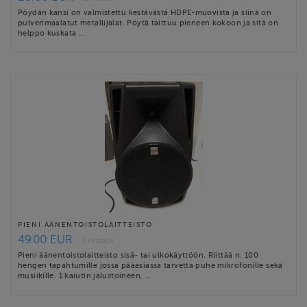
Pöydän kansi on valmistettu kestävästä HDPE-muovista ja siinä on
pulverimaalatut metallijalat. Pöytä taittuu pieneen kokoon ja sitä on
helppo kuskata …
PIENI ÄÄNENTOISTOLAITTEISTO
49.00 EUR
2 in stock
Pieni äänentoistolaitteisto sisä- tai ulkokäyttöön. Riittää n. 100
hengen tapahtumille jossa pääasiassa tarvetta puhe mikrofonille sekä
musiikille. 1 kaiutin jalustoineen, …