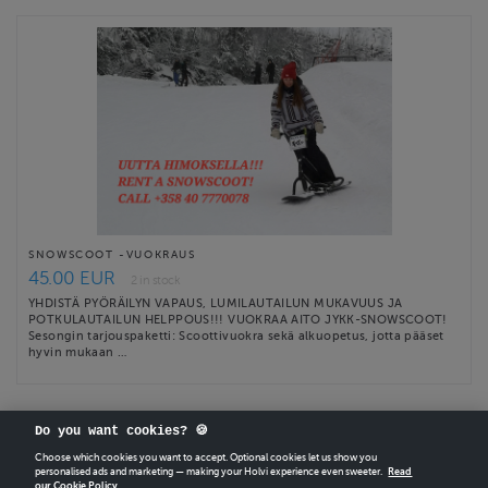
SNOWSCOOT -VUOKRAUS
45.00 EUR
2 in stock
YHDISTÄ PYÖRÄILYN VAPAUS, LUMILAUTAILUN MUKAVUUS JA
POTKULAUTAILUN HELPPOUS!!! VUOKRAA AITO JYKK-SNOWSCOOT!
Sesongin tarjouspaketti: Scoottivuokra sekä alkuopetus, jotta pääset
hyvin mukaan …
Do you want cookies? 🍪
Choose which cookies you want to accept. Optional cookies let us show you
personalised ads and marketing — making your Holvi experience even sweeter.
Read
our Cookie Policy.