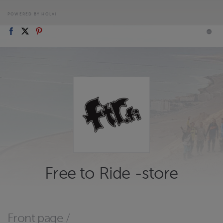
POWERED BY HOLVI
Free to Ride -store
Front page
/