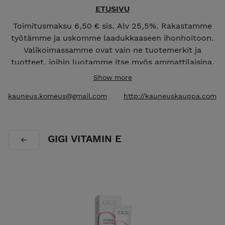
ETUSIVU
Toimitusmaksu 6,50 € sis. Alv 25,5%. Rakastamme
työtämme ja uskomme laadukkaaseen ihonhoitoon.
Valikoimassamme ovat vain ne tuotemerkit ja
tuotteet, joihin luotamme itse myös ammattilaisina.
Show more
Olen
Tatjana Kallio
, SKY-kosmetologi ja ihonhoidon
kauneus.komeus@gmail.com
http://kauneuskauppa.com
asiantuntija.
Verkkokauppaani olen valinnut huolellisesti
laadukkaita ja tutkittuihin vaikuttaviin aineisiin
GIGI VITAMIN E
perustuvia ihonhoitotuotteita. Tavoitteeni on auttaa
sinua löytämään juuri sinun ihollesi sopivat ratkaisut.
Valitsemalla minut kosmetologiksesi saat yksilöllistä
ja asiantuntevaa ihonhoidon ohjausta.
Maksuton verkkopohjainen ihoanalyysi ja
konsultaatio:
VARAA NYT