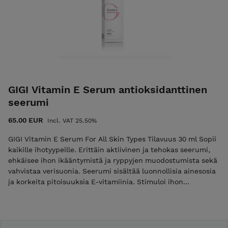
löytymiseksi myös puhelimitse 0404124439
illoin silmänympärysalueelle myös kulmakarvojen väliselle
ihoalueelle.
GIGI Vitamin E Serum antioksidanttinen
seerumi
65.00 EUR
Incl. VAT 25.50%
GIGI Vitamin E Serum For All Skin Types Tilavuus 30 ml Sopii
kaikille ihotyypeille. Erittäin aktiivinen ja tehokas seerumi,
ehkäisee ihon ikääntymistä ja ryppyjen muodostumista sekä
vahvistaa verisuonia. Seerumi sisältää luonnollisia ainesosia
ja korkeita pitoisuuksia E-vitamiinia. Stimuloi ihon
aineenvaihduntaa, uusiutumisprosesseja, soluhengitystä,
kosteuttaa ja ravitsee ihoa. Neutraloi vapaiden radikaalien
toiminnan. Hienon koostumuksensa ansiosta se imeytyy
hyvin ihoon. KÄYTTÖ: Levitä iltaisin ja/tai aamuisin