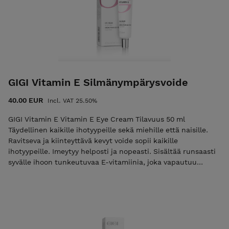
Miksi asioida meillä?
Autamme sinua löytämään juuri sinun ihollesi
sopivat tuotteet.
Suosittelemme vain tuotteita, joita käytämme ja
GIGI Vitamin E Silmänympärysvoide
joihin luotamme myös omassa työssämme.
40.00 EUR
Incl. VAT 25.50%
Haluamme, että olet tyytyväinen ostokseesi ja saat
GIGI Vitamin E Vitamin E Eye Cream Tilavuus 50 ml
parhaat mahdolliset tulokset.
Täydellinen kaikille ihotyypeille sekä miehille että naisille.
Ravitseva ja kiinteyttävä kevyt voide sopii kaikille
Jos et ole varma, mikä tuote sopii juuri sinulle, ota
ihotyypeille. Imeytyy helposti ja nopeasti. Sisältää runsaasti
rohkeasti yhteyttä sähköpostitse tai puhelimitse.
syvälle ihoon tunkeutuvaa E-vitamiinia, joka vapautuu
Autamme mielellämme.
vähitellen antaen pitkäaikaisen antioksidanttisen
vaikutuksen. Vahvistaa verisuonien seinämiä, parantaa
Yhteystiedot: Osoite: Satukuja 1 H, 02230,
mikroverenkiertoa. Laskee silmäluomien turvotusta.
Matinkylä, Espoo
Rauhoittaa ja lievittää ihon väsymystä sekä ärsytystä.
Hyaluronihappo ja urea antavat iholle kosteutta sekä
Palvelemme teitä mielellämme oikeiden ratkaisuiden
uudistavat silmäluomien ihoa. KÄYTTÖ: Levitä aamuin ja