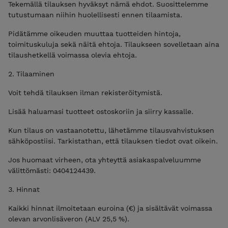
Tekemällä tilauksen hyväksyt nämä ehdot. Suosittelemme
tutustumaan niihin huolellisesti ennen tilaamista.
Pidätämme oikeuden muuttaa tuotteiden hintoja,
toimituskuluja sekä näitä ehtoja. Tilaukseen sovelletaan aina
tilaushetkellä voimassa olevia ehtoja.
2. Tilaaminen
Voit tehdä tilauksen ilman rekisteröitymistä.
Lisää haluamasi tuotteet ostoskoriin ja siirry kassalle.
Kun tilaus on vastaanotettu, lähetämme tilausvahvistuksen
sähköpostiisi. Tarkistathan, että tilauksen tiedot ovat oikein.
Jos huomaat virheen, ota yhteyttä asiakaspalveluumme
välittömästi: 0404124439.
3. Hinnat
Kaikki hinnat ilmoitetaan euroina (€) ja sisältävät voimassa
olevan arvonlisäveron (ALV 25,5 %).