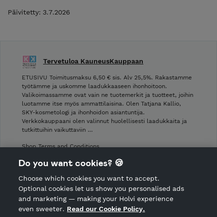
Päivitetty: 3.7.2026
Tervetuloa KauneusKauppaan
ETUSIVU Toimitusmaksu 6,50 € sis. Alv 25,5%. Rakastamme
työtämme ja uskomme laadukkaaseen ihonhoitoon.
Valikoimassamme ovat vain ne tuotemerkit ja tuotteet, joihin
luotamme itse myös ammattilaisina. Olen Tatjana Kallio,
SKY-kosmetologi ja ihonhoidon asiantuntija.
Verkkokauppaani olen valinnut huolellisesti laadukkaita ja
tutkittuihin vaikuttaviin …
Shop Terms and Conditions
Shop privacy policy
Do you want cookies? 🍪
Cancellation policy
Choose which cookies you want to accept.
CANCEL ORDER
Optional cookies let us show you personalised ads
and marketing — making your Holvi experience
even sweeter.
Read our Cookie Policy.