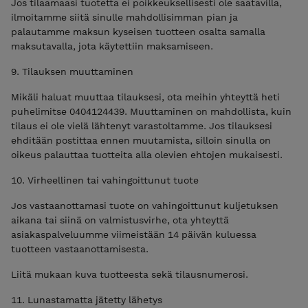
Jos tilaamaasi tuotetta ei poikkeuksellisesti ole saatavilla,
ilmoitamme siitä sinulle mahdollisimman pian ja
palautamme maksun kyseisen tuotteen osalta samalla
maksutavalla, jota käytettiin maksamiseen.
9. Tilauksen muuttaminen
Mikäli haluat muuttaa tilauksesi, ota meihin yhteyttä heti
puhelimitse 0404124439. Muuttaminen on mahdollista, kuin
tilaus ei ole vielä lähtenyt varastoltamme. Jos tilauksesi
ehditään postittaa ennen muutamista, silloin sinulla on
oikeus palauttaa tuotteita alla olevien ehtojen mukaisesti.
10. Virheellinen tai vahingoittunut tuote
Jos vastaanottamasi tuote on vahingoittunut kuljetuksen
aikana tai siinä on valmistusvirhe, ota yhteyttä
asiakaspalveluumme viimeistään 14 päivän kuluessa
tuotteen vastaanottamisesta.
Liitä mukaan kuva tuotteesta sekä tilausnumerosi.
11. Lunastamatta jätetty lähetys