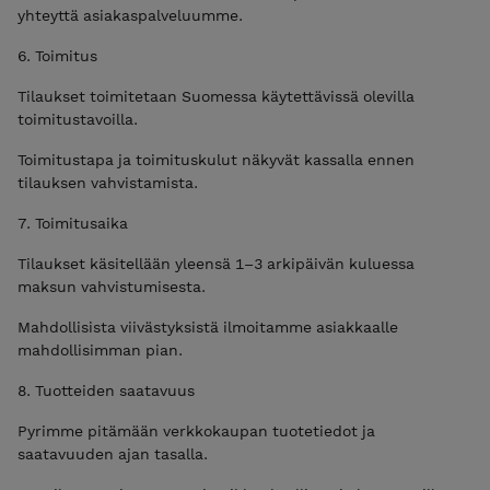
yhteyttä asiakaspalveluumme.
6. Toimitus
Tilaukset toimitetaan Suomessa käytettävissä olevilla
toimitustavoilla.
Toimitustapa ja toimituskulut näkyvät kassalla ennen
tilauksen vahvistamista.
7. Toimitusaika
Tilaukset käsitellään yleensä 1–3 arkipäivän kuluessa
maksun vahvistumisesta.
Mahdollisista viivästyksistä ilmoitamme asiakkaalle
mahdollisimman pian.
8. Tuotteiden saatavuus
Pyrimme pitämään verkkokaupan tuotetiedot ja
saatavuuden ajan tasalla.