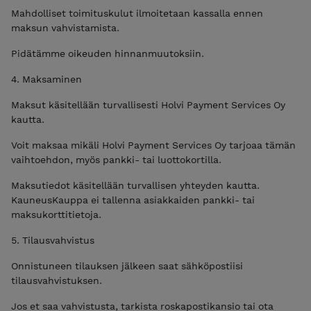
Mahdolliset toimituskulut ilmoitetaan kassalla ennen
maksun vahvistamista.
Pidätämme oikeuden hinnanmuutoksiin.
4. Maksaminen
Maksut käsitellään turvallisesti Holvi Payment Services Oy
kautta.
Voit maksaa mikäli Holvi Payment Services Oy tarjoaa tämän
vaihtoehdon, myös pankki- tai luottokortilla.
Maksutiedot käsitellään turvallisen yhteyden kautta.
KauneusKauppa ei tallenna asiakkaiden pankki- tai
maksukorttitietoja.
5. Tilausvahvistus
Onnistuneen tilauksen jälkeen saat sähköpostiisi
tilausvahvistuksen.
Jos et saa vahvistusta, tarkista roskapostikansio tai ota