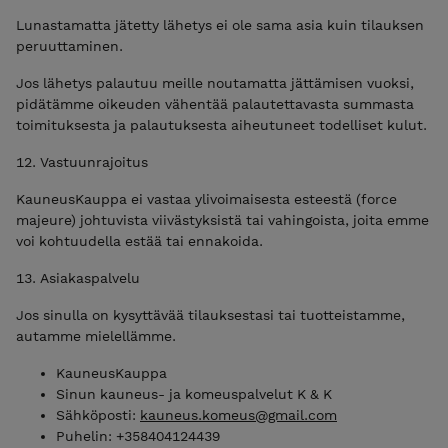
Lunastamatta jätetty lähetys ei ole sama asia kuin tilauksen
peruuttaminen.
Jos lähetys palautuu meille noutamatta jättämisen vuoksi,
pidätämme oikeuden vähentää palautettavasta summasta
toimituksesta ja palautuksesta aiheutuneet todelliset kulut.
12. Vastuunrajoitus
KauneusKauppa ei vastaa ylivoimaisesta esteestä (force
majeure) johtuvista viivästyksistä tai vahingoista, joita emme
voi kohtuudella estää tai ennakoida.
13. Asiakaspalvelu
Jos sinulla on kysyttävää tilauksestasi tai tuotteistamme,
autamme mielellämme.
KauneusKauppa
Sinun kauneus- ja komeuspalvelut K & K
Sähköposti:
kauneus.komeus@gmail.com
Puhelin: +358404124439