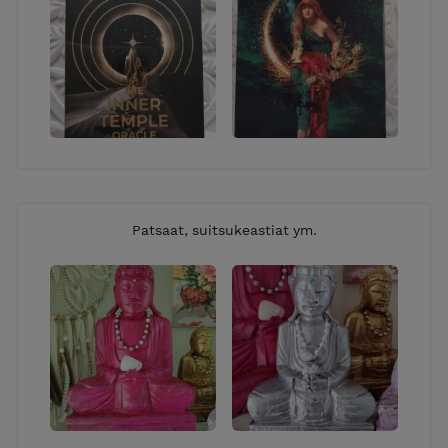
Patsaat, suitsukeastiat ym.