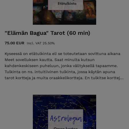
"Elämän Bagua" Tarot (60 min)
75.00 EUR
Incl. VAT 25.50%
Kyseessä on etätulkinta eli se toteutetaan sovittuna aikana
Meet sovelluksen kautta. Saat minulta kutsun
kahdenkeskiseen puheluun, jonka välityksellä tapaamme.
Tulkinta on ns. intuitiivinen tulkinta, jossa käytän apuna
tarot kortteja ja muita oraakkelikortteja. En tulkitse kortteja
ihan perinteisellä tavalla vaan luen energiaa, lisäksi korttien
näkeminen/katsominen auttaa myös asiakasta saamaan
omia oivalluksia tulkintatilanteessa. Tulkintojen tarkoitus on
antaa apua ja vahvistusta sen hetkiseen tilanteeseen ja
avata mahdollisia tulevia asioita. Tässä tulkinnassa käytän
omaa tarot pöytää, jonka olen kokenut toimivaksi tavaksi
löytää oivalluksia/neuvoja elämän eri tilanteisiin. Tässä
pöydässä on 9 eri kohtaa, jotka sisältävät meidän