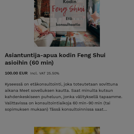
vanhemmista, sisaruksista, lapsista, työstä ym. Näitä
pilareita kutsutaan myös kohtalon pilareiksi, koska ne
pysyvät muuttumattomana läpi elämän, joskin erilaisia
painopisteitä kartalla tulee iän mukana sekä ajanjaksojen
vaikutuksista eri vuosina. Kohtalonpilareiden lisäksi katson
sen hetkistä 10 vuoden onnenpilaria ja sen vaikutuksia sekä
annan lyhyen katsauksen siitä miten kuluva vuosi vaikuttaa
sinuun. Etätulkinnan lisäksi saat itsellesi PDF tiedostona
oman karttasi pilarit.
Asiantuntija-apua kodin Feng Shui
asioihin (60 min)
100.00 EUR
Incl. VAT 25.50%
Kyseessä on etäkonsultointi, joka toteutetaan sovittuna
aikana Meet sovelluksen kautta. Saat minulta kutsun
kahdenkeskiseen puheluun, jonka välityksellä tapaamme.
Valittavissa on konsultointiaikoja 60 min-90 min (tai
sopimuksen mukaan) Tässä konsultoinnissa saat
asiantuntija-apua kodin Feng Shui asioihin. Tahdotko apua
siihen kuinka kodin bagua kartta sijoitetaan kotiin ja tietää
millaisia asioita niillä alueilla tulisi ottaa huomioon.