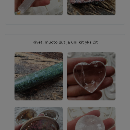
Kivet, muotoillut ja uniikit yksilöt