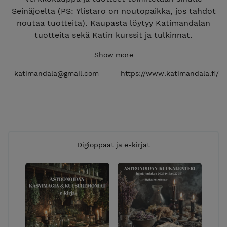
Seinäjoelta (PS: Ylistaro on noutopaikka, jos tahdot
noutaa tuotteita). Kaupasta löytyy Katimandalan
tuotteita sekä Katin kurssit ja tulkinnat.
Maksuvaihtoehdot: suomalaiset verkkopankit, sekä
Show more
Visa- ja Mastercard-luottokortit.
Toimitusvaihtoehdot: pääasiassa postitse, mutta
katimandala@gmail.com
https://www.katimandala.fi/
toiveesta käy myös matkahuolto. Noutotapauksissa
laita mulle emailia. t: Kati
Digioppaat ja e-kirjat