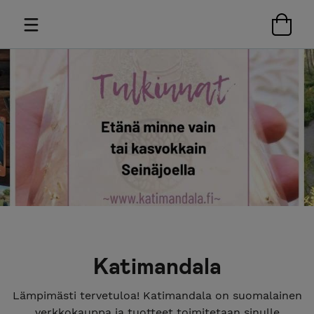
Katimandala
Lämpimästi tervetuloa! Katimandala on suomalainen
verkkokauppa ja tuotteet toimitetaan sinulle