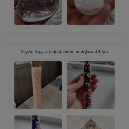
Orgoniittipyramidit & veden energisointitikut