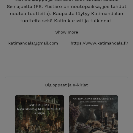
Seinäjoelta (PS: Ylistaro on noutopaikka, jos tahdot
noutaa tuotteita). Kaupasta löytyy Katimandalan
tuotteita sekä Katin kurssit ja tulkinnat.
Maksuvaihtoehdot: suomalaiset verkkopankit, sekä
Show more
Visa- ja Mastercard-luottokortit.
Toimitusvaihtoehdot: pääasiassa postitse, mutta
katimandala@gmail.com
https://www.katimandala.fi/
toiveesta käy myös matkahuolto. Noutotapauksissa
laita mulle emailia. t: Kati
Digioppaat ja e-kirjat