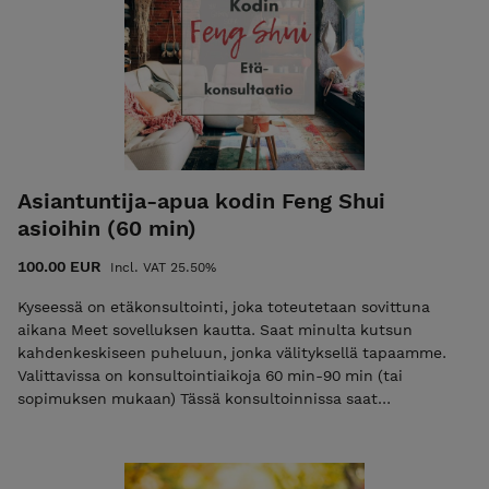
vanhemmista, sisaruksista, lapsista, työstä ym. Näitä
pilareita kutsutaan myös kohtalon pilareiksi, koska ne
pysyvät muuttumattomana läpi elämän, joskin erilaisia
painopisteitä kartalla tulee iän mukana sekä ajanjaksojen
vaikutuksista eri vuosina. Kohtalonpilareiden lisäksi katson
sen hetkistä 10 vuoden onnenpilaria ja sen vaikutuksia sekä
annan lyhyen katsauksen siitä miten kuluva vuosi vaikuttaa
sinuun. Etätulkinnan lisäksi saat itsellesi PDF tiedostona
oman karttasi pilarit.
Asiantuntija-apua kodin Feng Shui
asioihin (60 min)
100.00 EUR
Incl. VAT 25.50%
Kyseessä on etäkonsultointi, joka toteutetaan sovittuna
aikana Meet sovelluksen kautta. Saat minulta kutsun
kahdenkeskiseen puheluun, jonka välityksellä tapaamme.
Valittavissa on konsultointiaikoja 60 min-90 min (tai
sopimuksen mukaan) Tässä konsultoinnissa saat
asiantuntija-apua kodin Feng Shui asioihin. Tahdotko apua
siihen kuinka kodin bagua kartta sijoitetaan kotiin ja tietää
millaisia asioita niillä alueilla tulisi ottaa huomioon.