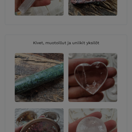
Kivet, muotoillut ja uniikit yksilöt