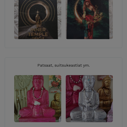
Patsaat, suitsukeastiat ym.