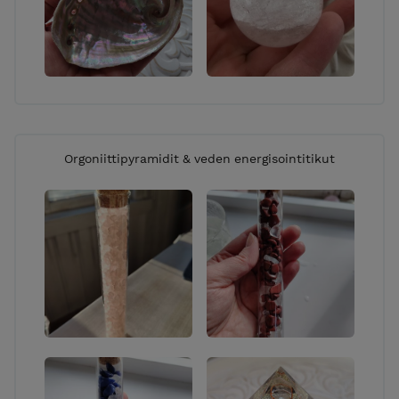
Orgoniittipyramidit & veden energisointitikut