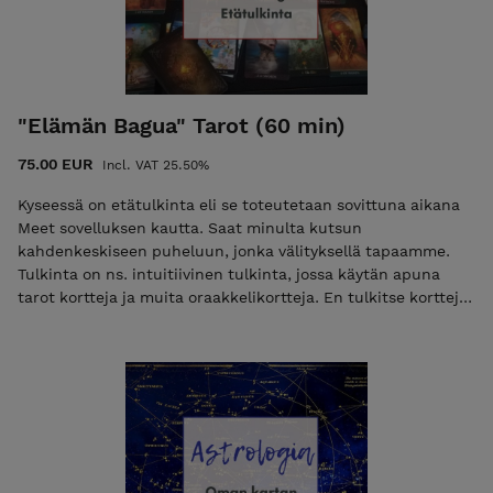
"Elämän Bagua" Tarot (60 min)
75.00 EUR
Incl. VAT 25.50%
Kyseessä on etätulkinta eli se toteutetaan sovittuna aikana
Meet sovelluksen kautta. Saat minulta kutsun
kahdenkeskiseen puheluun, jonka välityksellä tapaamme.
Tulkinta on ns. intuitiivinen tulkinta, jossa käytän apuna
tarot kortteja ja muita oraakkelikortteja. En tulkitse kortteja
ihan perinteisellä tavalla vaan luen energiaa, lisäksi korttien
näkeminen/katsominen auttaa myös asiakasta saamaan
omia oivalluksia tulkintatilanteessa. Tulkintojen tarkoitus on
antaa apua ja vahvistusta sen hetkiseen tilanteeseen ja
avata mahdollisia tulevia asioita. Tässä tulkinnassa käytän
omaa tarot pöytää, jonka olen kokenut toimivaksi tavaksi
löytää oivalluksia/neuvoja elämän eri tilanteisiin. Tässä
pöydässä on 9 eri kohtaa, jotka sisältävät meidän