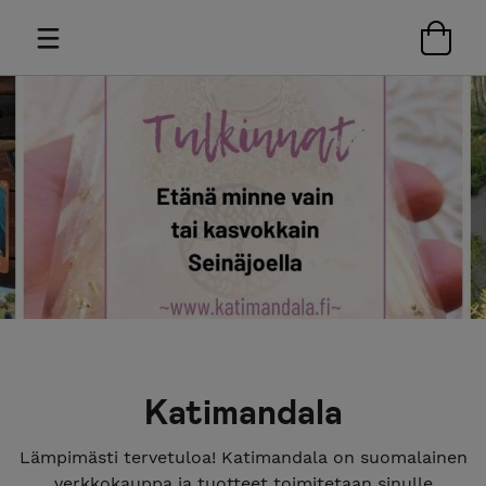
Katimandala
Lämpimästi tervetuloa! Katimandala on suomalainen
verkkokauppa ja tuotteet toimitetaan sinulle