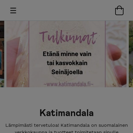
Katimandala
Lämpimästi tervetuloa! Katimandala on suomalainen
verkkokauppa ja tuotteet toimitetaan sinulle