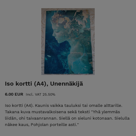
Iso kortti (A4), Unennäkijä
6.00 EUR
Incl. VAT 25.50%
Iso kortti (A4). Kaunis vaikka tauluksi tai omalle alttarille.
Takana kuva mustavalkoisena sekä teksti "Yhä ylemmäs
liidän, ohi taivaanrannan. Siellä on sieluni kotonaan. Sielulla
näkee kaus, Pohjolan porteille asti."