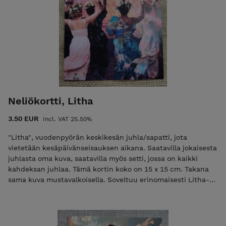
Neliökortti, Litha
3.50 EUR
Incl. VAT 25.50%
"Litha", vuodenpyörän keskikesän juhla/sapatti, jota
vietetään kesäpäivänseisauksen aikana. Saatavilla jokaisesta
juhlasta oma kuva, saatavilla myös setti, jossa on kaikki
kahdeksan juhlaa. Tämä kortin koko on 15 x 15 cm. Takana
sama kuva mustavalkoisella. Soveltuu erinomaisesti Litha-
alttarille.