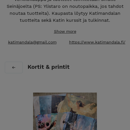
Seinäjoelta (PS: Ylistaro on noutopaikka, jos tahdot
noutaa tuotteita). Kaupasta löytyy Katimandalan
tuotteita sekä Katin kurssit ja tulkinnat.
Maksuvaihtoehdot: suomalaiset verkkopankit, sekä
Show more
Visa- ja Mastercard-luottokortit.
Toimitusvaihtoehdot: pääasiassa postitse, mutta
katimandala@gmail.com
https://www.katimandala.fi/
toiveesta käy myös matkahuolto. Noutotapauksissa
laita mulle emailia. t: Kati
Kortit & printit