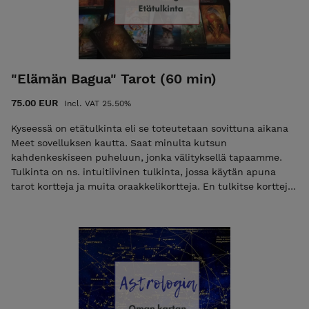
"Elämän Bagua" Tarot (60 min)
75.00 EUR
Incl. VAT 25.50%
Kyseessä on etätulkinta eli se toteutetaan sovittuna aikana
Meet sovelluksen kautta. Saat minulta kutsun
kahdenkeskiseen puheluun, jonka välityksellä tapaamme.
Tulkinta on ns. intuitiivinen tulkinta, jossa käytän apuna
tarot kortteja ja muita oraakkelikortteja. En tulkitse kortteja
ihan perinteisellä tavalla vaan luen energiaa, lisäksi korttien
näkeminen/katsominen auttaa myös asiakasta saamaan
omia oivalluksia tulkintatilanteessa. Tulkintojen tarkoitus on
antaa apua ja vahvistusta sen hetkiseen tilanteeseen ja
avata mahdollisia tulevia asioita. Tässä tulkinnassa käytän
omaa tarot pöytää, jonka olen kokenut toimivaksi tavaksi
löytää oivalluksia/neuvoja elämän eri tilanteisiin. Tässä
pöydässä on 9 eri kohtaa, jotka sisältävät meidän