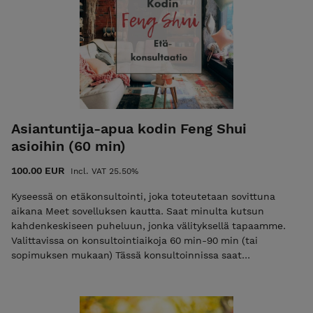
vanhemmista, sisaruksista, lapsista, työstä ym. Näitä
pilareita kutsutaan myös kohtalon pilareiksi, koska ne
pysyvät muuttumattomana läpi elämän, joskin erilaisia
painopisteitä kartalla tulee iän mukana sekä ajanjaksojen
vaikutuksista eri vuosina. Kohtalonpilareiden lisäksi katson
sen hetkistä 10 vuoden onnenpilaria ja sen vaikutuksia sekä
annan lyhyen katsauksen siitä miten kuluva vuosi vaikuttaa
sinuun. Etätulkinnan lisäksi saat itsellesi PDF tiedostona
oman karttasi pilarit.
Asiantuntija-apua kodin Feng Shui
asioihin (60 min)
100.00 EUR
Incl. VAT 25.50%
Kyseessä on etäkonsultointi, joka toteutetaan sovittuna
aikana Meet sovelluksen kautta. Saat minulta kutsun
kahdenkeskiseen puheluun, jonka välityksellä tapaamme.
Valittavissa on konsultointiaikoja 60 min-90 min (tai
sopimuksen mukaan) Tässä konsultoinnissa saat
asiantuntija-apua kodin Feng Shui asioihin. Tahdotko apua
siihen kuinka kodin bagua kartta sijoitetaan kotiin ja tietää
millaisia asioita niillä alueilla tulisi ottaa huomioon.