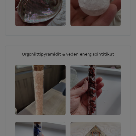
Orgoniittipyramidit & veden energisointitikut