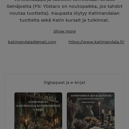
Seinäjoelta (PS: Ylistaro on noutopaikka, jos tahdot
noutaa tuotteita). Kaupasta löytyy Katimandalan
tuotteita sekä Katin kurssit ja tulkinnat.
Maksuvaihtoehdot: suomalaiset verkkopankit, sekä
Show more
Visa- ja Mastercard-luottokortit.
Toimitusvaihtoehdot: pääasiassa postitse, mutta
katimandala@gmail.com
https://www.katimandala.fi/
toiveesta käy myös matkahuolto. Noutotapauksissa
laita mulle emailia. t: Kati
Digioppaat ja e-kirjat