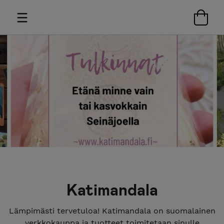
Katimandala
Lämpimästi tervetuloa! Katimandala on suomalainen
verkkokauppa ja tuotteet toimitetaan sinulle