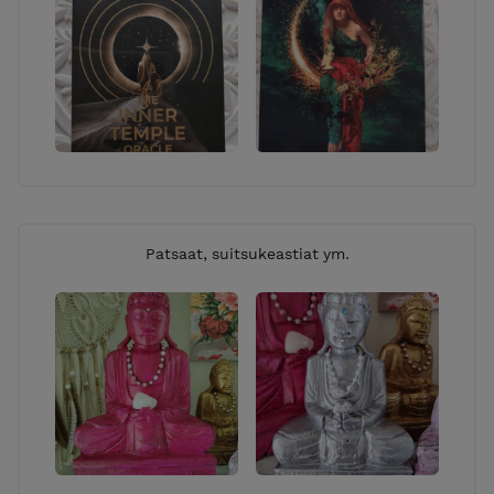
Patsaat, suitsukeastiat ym.