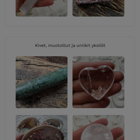
Kivet, muotoillut ja uniikit yksilöt