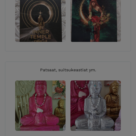
Patsaat, suitsukeastiat ym.