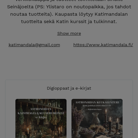
Seinäjoelta (PS: Ylistaro on noutopaikka, jos tahdot
noutaa tuotteita). Kaupasta löytyy Katimandalan
tuotteita sekä Katin kurssit ja tulkinnat.
Maksuvaihtoehdot: suomalaiset verkkopankit, sekä
Show more
Visa- ja Mastercard-luottokortit.
Toimitusvaihtoehdot: pääasiassa postitse, mutta
katimandala@gmail.com
https://www.katimandala.fi/
toiveesta käy myös matkahuolto. Noutotapauksissa
laita mulle emailia. t: Kati
Digioppaat ja e-kirjat