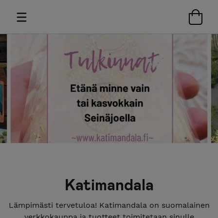
Katimandala
Lämpimästi tervetuloa! Katimandala on suomalainen
verkkokauppa ja tuotteet toimitetaan sinulle