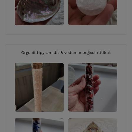
Orgoniittipyramidit & veden energisointitikut