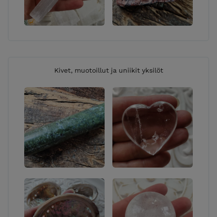
Kivet, muotoillut ja uniikit yksilöt