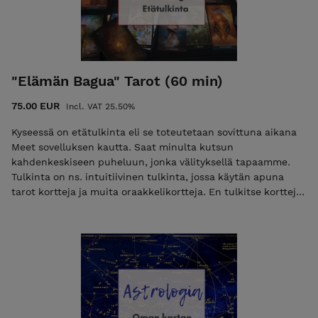
"Elämän Bagua" Tarot (60 min)
75.00 EUR
Incl. VAT 25.50%
Kyseessä on etätulkinta eli se toteutetaan sovittuna aikana
Meet sovelluksen kautta. Saat minulta kutsun
kahdenkeskiseen puheluun, jonka välityksellä tapaamme.
Tulkinta on ns. intuitiivinen tulkinta, jossa käytän apuna
tarot kortteja ja muita oraakkelikortteja. En tulkitse kortteja
ihan perinteisellä tavalla vaan luen energiaa, lisäksi korttien
näkeminen/katsominen auttaa myös asiakasta saamaan
omia oivalluksia tulkintatilanteessa. Tulkintojen tarkoitus on
antaa apua ja vahvistusta sen hetkiseen tilanteeseen ja
avata mahdollisia tulevia asioita. Tässä tulkinnassa käytän
omaa tarot pöytää, jonka olen kokenut toimivaksi tavaksi
löytää oivalluksia/neuvoja elämän eri tilanteisiin. Tässä
pöydässä on 9 eri kohtaa, jotka sisältävät meidän