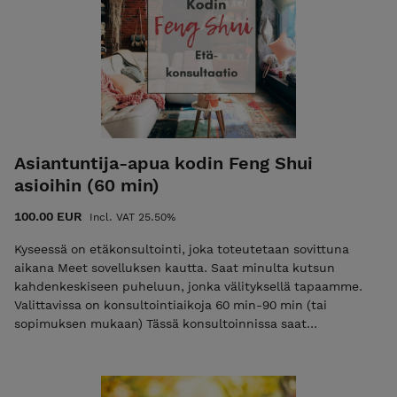
vanhemmista, sisaruksista, lapsista, työstä ym. Näitä
pilareita kutsutaan myös kohtalon pilareiksi, koska ne
pysyvät muuttumattomana läpi elämän, joskin erilaisia
painopisteitä kartalla tulee iän mukana sekä ajanjaksojen
vaikutuksista eri vuosina. Kohtalonpilareiden lisäksi katson
sen hetkistä 10 vuoden onnenpilaria ja sen vaikutuksia sekä
annan lyhyen katsauksen siitä miten kuluva vuosi vaikuttaa
sinuun. Etätulkinnan lisäksi saat itsellesi PDF tiedostona
oman karttasi pilarit.
Asiantuntija-apua kodin Feng Shui
asioihin (60 min)
100.00 EUR
Incl. VAT 25.50%
Kyseessä on etäkonsultointi, joka toteutetaan sovittuna
aikana Meet sovelluksen kautta. Saat minulta kutsun
kahdenkeskiseen puheluun, jonka välityksellä tapaamme.
Valittavissa on konsultointiaikoja 60 min-90 min (tai
sopimuksen mukaan) Tässä konsultoinnissa saat
asiantuntija-apua kodin Feng Shui asioihin. Tahdotko apua
siihen kuinka kodin bagua kartta sijoitetaan kotiin ja tietää
millaisia asioita niillä alueilla tulisi ottaa huomioon.