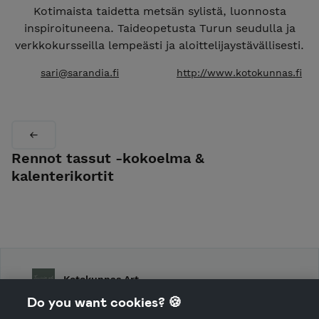
Kotimaista taidetta metsän sylistä, luonnosta
inspiroituneena. Taideopetusta Turun seudulla ja
verkkokursseilla lempeästi ja aloittelijaystävällisesti.
sari@sarandia.fi
http://www.kotokunnas.fi
Rennot tassut -kokoelma &
kalenterikortit
Kotokunnas Art
Do you want cookies? 🍪
Shop Terms and Conditions