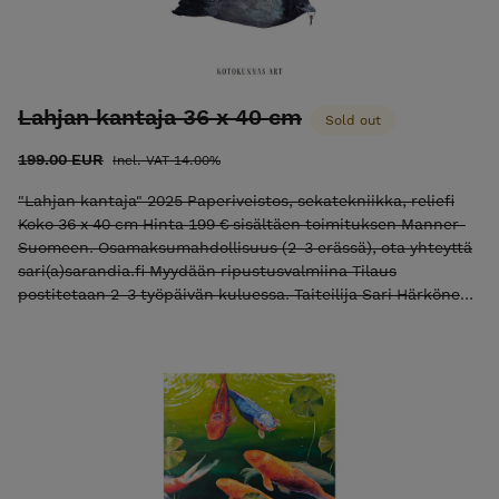
Lahjan kantaja 36 x 40 cm
Sold out
199.00 EUR
Incl. VAT 14.00%
"Lahjan kantaja" 2025 Paperiveistos, sekatekniikka, reliefi
Koko 36 x 40 cm Hinta 199 € sisältäen toimituksen Manner-
Suomeen. Osamaksumahdollisuus (2-3 erässä), ota yhteyttä
sari(a)sarandia.fi Myydään ripustusvalmiina Tilaus
postitetaan 2-3 työpäivän kuluessa. Taiteilija Sari Härkönen-
Rand / Kotokunnas Art Huomaathan, että teokset värit
verkkokaupassa saattavat vaihdella katselulaitteen näytöstä
riippuen. Instagram Facebook