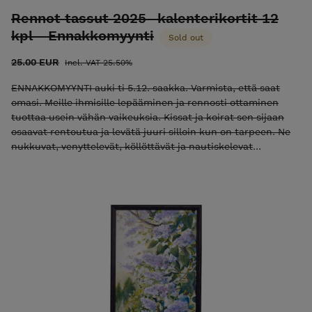
Rennot tassut 2025 -kalenterikortit 12
kpl - Ennakkomyynti
Sold out
25.00 EUR
Incl. VAT 25.50%
ENNAKKOMYYNTI auki ti 5.12. saakka. Varmista, että saat
omasi. Meille ihmisille lepääminen ja rennosti ottaminen
tuottaa usein vähän vaikeuksia. Kissat ja koirat sen sijaan
osaavat rentoutua ja levätä juuri silloin kun on tarpeen. Ne
nukkuvat, venyttelevät, köllöttävät ja nautiskelevat
elämästä, eivätkä tunne siitä huonoa omaatuntoa. Nämä
kalenterikortit syntyivät ajatuksesta, että ehkä kaipaamme
arkeen useammin muistutuksia siitä, että on tärkeää
kuunnella mieltä ja kehoa, levätä ja pysähtyä nauttimaan
elämästä. Voit hankkia kalenterikortit muistutukseksi omalle
seinälle tai jääkaapin oveen tai hanki ne lahjaksi ystävälle,
jolle voit joka kuukausi lähettää ihanan yllätyksen
muistuttamaan siitä, mikä elämässä on tärkeää. Rennot
tassut 2025 -kalenterikortit sisältävät 12 kpl kortteja
erilaisin kuvituksin. Kääntöpuolella postikorttipainatus
osoiteriveineen. Postikorttikoko (148x105 mm) Painettu