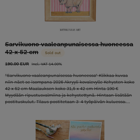
Sarvikuono vaaleanpunaisessa huoneessa
42 x 52 cm
Sold out
190.00 EUR
Incl. VAT 14.00%
"Sarvikuono vaaleanpunaisessa huoneessa" Klikkaa kuvaa
niin näet se isompana 2026 Akryyli kovalevylle Kehysten koko
42 x 52 cm Maalauksen koko 31,5 x 42 cm Hinta 190 €
Myydään ripustusvalmiina ja kehystettynä. Hintaan lisätään
postituskulut. Tilaus postitetaan 3-4 työpäivän kuluessa.
"Tuntuuko toisinaan, että tunteesi ovat liian painavia iloisiin
huoneisiin? Ja mietit kumpi on helpompaa: yrittää esittää,
että kaikki on ok vai selittää miksi mikään ei oo. Ethän ystävä
pienennä ittees, ethän pue yllesi haarniskaa. Meitä on täällä
niin monta joille sun ei tarvitse selitellä ollenkaan." Taiteilija