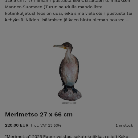
118,5 cm . NYT ilman ripustusta 695 € sisältäen toimituksen
Manner-Suomeen (Turun seudulla mahdollista
kotiinkuljetus) Teos on uusi, eikä siinä vielä ole ripustusta tai
kehyksiä. Niiden lisäämisen jälkeen hinta hieman nousee.
Tilaus lähetetään 3-4 työpäivän kuluessa. Kotiinkuljetus
Turun alueella sovitaan erikseen. Teoksesta
ennakkomyynnissä taidejulisteet täällä Taiteilija Sari
Härkönen-Rand / Kotokunnas Art Huomaathan, että teokset
värit verkkokaupassa saattavat vaihdella katselulaitteen
näytöstä riippuen. Instagram Facebook
Merimetso 27 x 66 cm
220.00 EUR
Incl. VAT 13.50%
1 in stock
"Merimetso" 2025 Paperiveistos, sekatekniikka, reliefi Koko