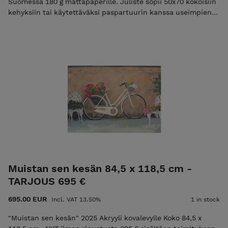
Suomessa 180 g mattapaperille. Juliste sopii 50x70 kokoisiin
kehyksiin tai käytettäväksi paspartuurin kanssa useimpien
70x100 kokoisissa kehyksissä. Huomaathan, että
painotuotteen värit saattavat poiketa kuvasta riippuen
käytettävän laitteen näytöstä. Alkuperäisteos "Kesän lapsi"
akryyli kankaalle on myös myynnissä. Taiteilija Sari
Härkönen-Rand Hintaan lisätään postituskulut. Tilauksesi
postitetaan 2-3 työpäivän kuluessa.
Muistan sen kesän 84,5 x 118,5 cm -
TARJOUS 695 €
695.00 EUR
Incl. VAT 13.50%
1 in stock
"Muistan sen kesän" 2025 Akryyli kovalevylle Koko 84,5 x