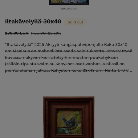
Suomessa Taiteilija Sari Härkönen-Rand Kotokunnas Art
Instagram Facebook
Iltakävelyllä 30x40
Sold out
170.00 EUR
Incl. VAT 13.50%
"Iltakävelyllä" 2025 Akryyli kangaspahvipohjalle Koko 30x40
cm Maalaus on mahdollista saada veloituksetta kehystettynä
kuvassa näkyviin kierrätettyihin mustiin puukehyksiin
(tällöin ripustusvalmis). Kehykset ovat vanhat ja niissä on
pientä elämän jälkeä. Kehysten koko 33x43 cm. Hinta 170 €
sisältäen toimituksen Manner-Suomeen. Taiteilija Sari
Härkönen-Rand / Kotokunnas Art Huomaathan, että teokset
värit verkkokaupassa saattavat vaihdella katselulaitteen
näytöstä riippuen. Instagram Facebook