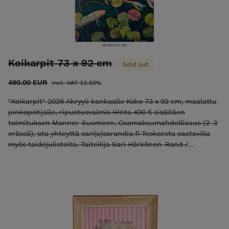
Koikarpit 73 x 92 cm
Sold out
490.00 EUR
Incl. VAT 13.50%
"Koikarpit" 2026 Akryyli kankaalle Koko 73 x 92 cm, maalattu
pinkopohjalle, ripustusvalmis Hinta 490 € sisältäen
toimituksen Manner-Suomeen. Osamaksumahdollisuus (2-3
erässä), ota yhteyttä sari(a)sarandia.fi Teoksesta saatavilla
myös taidejulisteita. Taiteilija Sari Härkönen-Rand /
Kotokunnas Art Huomaathan, että teokset värit
verkkokaupassa saattavat vaihdella katselulaitteen näytöstä
riippuen. Instagram Facebook