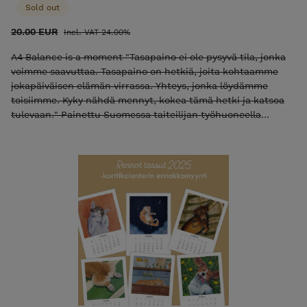
Sold out
20.00 EUR
Incl. VAT 24.00%
A4 Balance is a moment "Tasapaino ei ole pysyvä tila, jonka
voimme saavuttaa. Tasapaino on hetkiä, joita kohtaamme
jokapäiväisen elämän virrassa. Yhteys, jonka löydämme
toisiimme. Kyky nähdä mennyt, kokea tämä hetki ja katsoa
tulevaan." Painettu Suomessa taiteilijan työhuoneella
Hahnemühlen laadukkaalle ja aivan ihanalle taidepaperille
(100 % puuvillakuitua). Paperin vahvuus 308 gsm.
Huomaathan, että painotuotteen värit saattavat poiketa
kuvasta riippuen käytettävän laitteen näytöstä. Klikkaa
kuvaa nähdäksesi sen isompana. Taiteilija Sari Härkönen-
Rand Alkuperäinen työ on maalattu akvarelleilla Hintaan
lisätään postituskulut. Tilaus lähetetään 1-2 arkipäivän
sisällä.