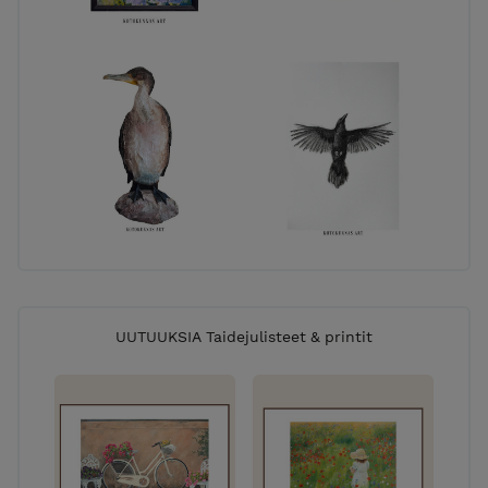
UUTUUKSIA Taidejulisteet & printit