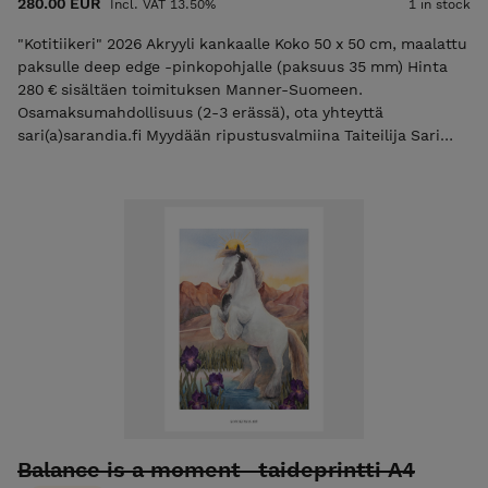
280.00 EUR
Incl. VAT 13.50%
1 in stock
"Kotitiikeri" 2026 Akryyli kankaalle Koko 50 x 50 cm, maalattu
paksulle deep edge -pinkopohjalle (paksuus 35 mm) Hinta
280 € sisältäen toimituksen Manner-Suomeen.
Osamaksumahdollisuus (2-3 erässä), ota yhteyttä
sari(a)sarandia.fi Myydään ripustusvalmiina Taiteilija Sari
Härkönen-Rand / Kotokunnas Art Huomaathan, että teokset
värit verkkokaupassa saattavat vaihdella katselulaitteen
näytöstä riippuen. Instagram Facebook
Balance is a moment -taideprintti A4