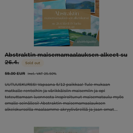
Sari Härkönen-Rand / Kotokunnas Art Huomaathan, että
teokset värit verkkokaupassa saattavat vaihdella
katselulaitteen näytöstä riippuen. Instagram Facebook
Abstraktin maisemamaalauksen alkeet su
26.4.
Sold out
59.00 EUR
Incl. VAT 25.50%
UUTUUSKURSSI Vapaana 5/12 paikkaa! Tule mukaan
matkalle rentoihin ja värikkäisiin maisemiin ja opi
toteuttamaan luonnosta inspiroitunut maisemataulu myös
omalle seinällesi! Abstraktin maisemamaalauksen
alkeiskurssilla maalaamme akryyliväreillä ja jaan omat
parhaat niksini värien valintaan, maiseman sommitteluun,
välineiden käyttöön ja maisemallisten elementtien
maalaamiseen (kuten pilvet, vesi tai etäisyys). Opettelemme