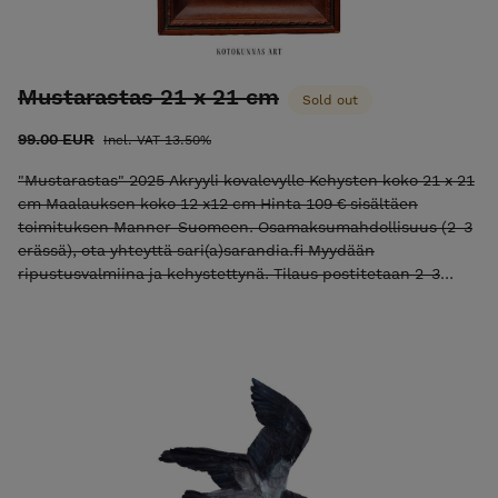
Mustarastas 21 x 21 cm
Sold out
99.00 EUR
Incl. VAT 13.50%
"Mustarastas" 2025 Akryyli kovalevylle Kehysten koko 21 x 21
cm Maalauksen koko 12 x12 cm Hinta 109 € sisältäen
toimituksen Manner-Suomeen. Osamaksumahdollisuus (2-3
erässä), ota yhteyttä sari(a)sarandia.fi Myydään
ripustusvalmiina ja kehystettynä. Tilaus postitetaan 2-3
työpäivän kuluessa. Taiteilija Sari Härkönen-Rand /
Kotokunnas Art Huomaathan, että teokset värit
verkkokaupassa saattavat vaihdella katselulaitteen näytöstä
riippuen. Instagram Facebook