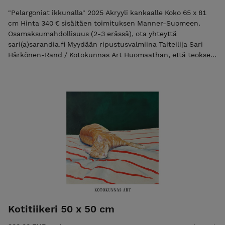
"Pelargoniat ikkunalla" 2025 Akryyli kankaalle Koko 65 x 81
cm Hinta 340 € sisältäen toimituksen Manner-Suomeen.
Osamaksumahdollisuus (2-3 erässä), ota yhteyttä
sari(a)sarandia.fi Myydään ripustusvalmiina Taiteilija Sari
Härkönen-Rand / Kotokunnas Art Huomaathan, että teokset
värit verkkokaupassa saattavat vaihdella katselulaitteen
näytöstä riippuen. Instagram Facebook
Kotitiikeri 50 x 50 cm