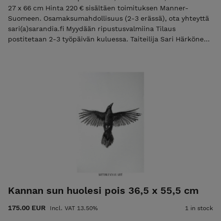
27 x 66 cm Hinta 220 € sisältäen toimituksen Manner-
Suomeen. Osamaksumahdollisuus (2-3 erässä), ota yhteyttä
sari(a)sarandia.fi Myydään ripustusvalmiina Tilaus
postitetaan 2-3 työpäivän kuluessa. Taiteilija Sari Härkönen-
Rand / Kotokunnas Art Huomaathan, että teokset värit
verkkokaupassa saattavat vaihdella katselulaitteen näytöstä
riippuen. Instagram Facebook
Kannan sun huolesi pois 36,5 x 55,5 cm
175.00 EUR
Incl. VAT 13.50%
1 in stock