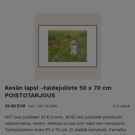
70x100 kokoisissa kehyksissä. Huomaathan, että
painotuotteen värit saattavat poiketa kuvasta riippuen
käytettävän laitteen näytöstä. Alkuperäisteos "Muistan sen
kesän" myös myynnissä. Taiteilija Sari Härkönen-Rand
Hintaan lisätään postituskulut. Tilauksesi postitetaan 2-3
työpäivän aikana.
Kesän lapsi -taidejuliste 50 x 70 cm
POISTOTARJOUS
25.00 EUR
Incl. VAT 25.50%
2 in stock
NYT isot julisteet 25 € (norm. 30 €) Isot julisteet poistuvat
valikoimasta. Huom. Klikkaa kuvaa niin näet sen isompana.
Taidejulisteen koko 50 x 70 cm. Ei sisällä kehyksiä. Painettu