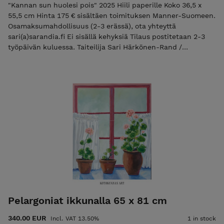
"Kannan sun huolesi pois" 2025 Hiili paperille Koko 36,5 x
55,5 cm Hinta 175 € sisältäen toimituksen Manner-Suomeen.
Osamaksumahdollisuus (2-3 erässä), ota yhteyttä
sari(a)sarandia.fi Ei sisällä kehyksiä Tilaus postitetaan 2-3
työpäivän kuluessa. Taiteilija Sari Härkönen-Rand /
Kotokunnas Art Huomaathan, että teokset värit
verkkokaupassa saattavat vaihdella katselulaitteen näytöstä
riippuen. Instagram Facebook
Pelargoniat ikkunalla 65 x 81 cm
340.00 EUR
Incl. VAT 13.50%
1 in stock