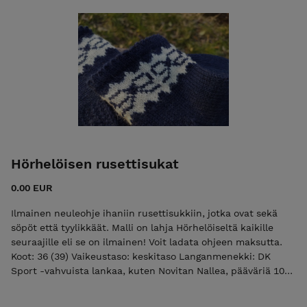
kapea Icord-reuna ja alareuna viimeistellään rimpsulla, joka
neulotaan jälkikäteen.
Hörhelöisen rusettisukat
0.00 EUR
Ilmainen neuleohje ihaniin rusettisukkiin, jotka ovat sekä
söpöt että tyylikkäät. Malli on lahja Hörhelöiseltä kaikille
seuraajille eli se on ilmainen! Voit ladata ohjeen maksutta.
Koot: 36 (39) Vaikeustaso: keskitaso Langanmenekki: DK
Sport -vahvuista lankaa, kuten Novitan Nallea, pääväriä 100
g ja kuvion pohjaväriä vajaa 50 g.