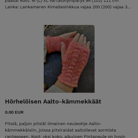
päällä! Koot: M (L) XL vartalonympärys 94 (102) 111 cm
Lanka: Lankameren Kimallesinkkua vajaa 200 (200) vajaa 300
g 95 % superwash merino, 5 % stellina paksuus fingering
(100 g = 366 m) mallitopin väri Wanha herra Vaikeustaso:
keskitaso Pitsiä on paljon, mutta se on helppoa.
Hörhelöisen Aalto-kämmekkäät
0.00 EUR
Pitsiä, paljon pitsiä! Ilmainen neuleohje Aalto-
kämmekkäisiin, joissa pitsiraidat aaltoilevat sormista
ranteeseen. Koot: yksi koko, aikuinen Pintaneule on hyvin