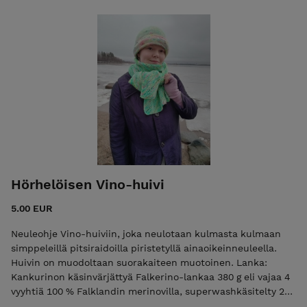
Woolly wood tai Nalle
Hörhelöisen Vino-huivi
5.00 EUR
Neuleohje Vino-huiviin, joka neulotaan kulmasta kulmaan
simppeleillä pitsiraidoilla piristetyllä ainaoikeinneuleella.
Huivin on muodoltaan suorakaiteen muotoinen. Lanka:
Kankurinon käsinvärjättyä Falkerino-lankaa 380 g eli vajaa 4
vyyhtiä 100 % Falklandin merinovilla, superwashkäsitelty 225
m / 100 g (DK) mallihuivin väri Minttuineon Koko: Huivin