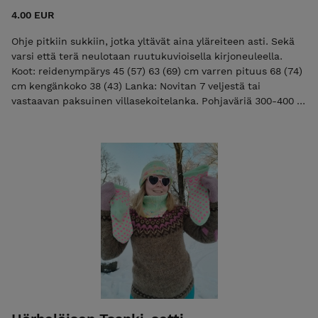
4.00 EUR
Ohje pitkiin sukkiin, jotka yltävät aina yläreiteen asti. Sekä
varsi että terä neulotaan ruutukuvioisella kirjoneuleella.
Koot: reidenympärys 45 (57) 63 (69) cm varren pituus 68 (74)
cm kengänkoko 38 (43) Lanka: Novitan 7 veljestä tai
vastaavan paksuinen villasekoitelanka. Pohjaväriä 300-400 g
ja kuvioväriä 200-300 g. Vaikeustaso: keskitaso Geometrinen
kirjoneule ei ole vaikeaa.