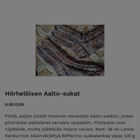
105 cm + ohjeet eri kuppikokoihin Lanka: Lucky omen
yarns:in Suomessa käsinvärjättyä merino-silkkilankaa koissa
XS-XL 2 vyyhtiä, 2XL-3XL 3 vyyhtiä. Langan paksuus fingering
(100 g = 366 m) ja materiaali 70 % superwash merino, 30 %
silkki. Mallitopin väri Pastellimielipide. Vaikeustaso:
keskitaso Ribbipinta ja pitsi ovat helpot neuloa, mutta
yläosan muotoiluihin tarvitaan vähän kokemusta. Jos olet
aiemmin neulonut sukan, osaat tämänkin!
Hörhelöisen Aalto-sukat
0.00 EUR
Pitsiä, paljon pitsiä! Ilmainen neuleohje Aalto-sukkiin, joissa
pitsiraidat aaltoilevat varresta varpaisiin. Pitsisukat ovat
näyttävät, mutta yllättävän helpot neuloa. Koot: 38-41 Lanka:
Kankurinon käsinvärjättyä Böfferino-sukkalankaa vajaa 100 g