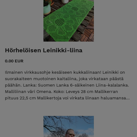
koko: 38-41 Vaikeustaso: keskitaso Pintaneuleet eivät ole
vaikeita! Jos olet aiemmin neulonut sukan, onnistut näissä
neuleissa varmasti.
Hörhelöisen Leinikki-liina
0.00 EUR
Ilmainen virkkausohje kesäiseen kukkaliinaan! Leinikki on
suorakaiteen muotoinen kaitaliina, joka virkataan päästä
päähän. Lanka: Suomen Lanka 6-säikeinen Liina-kalalanka.
Malliliinan väri Omena. Koko: Leveys 28 cm Mallikerran
pituus 22,5 cm Mallikertoja voi virkata liinaan haluamansa
määrän. Vaikeustaso: keskitaso Tekniikka ruutuvirkkaus.
Mallissa toistuu muutama pitsivirkkauksen perussilmukka ja
ruutukaaviota on helppo seurata.