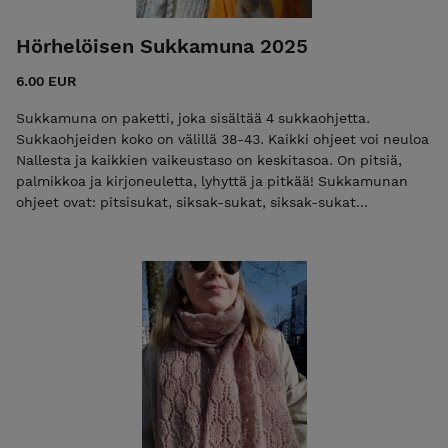
Hörhelöisen Sukkamuna 2025
6.00 EUR
Sukkamuna on paketti, joka sisältää 4 sukkaohjetta.
Sukkaohjeiden koko on välillä 38-43. Kaikki ohjeet voi neuloa
Nallesta ja kaikkien vaikeustaso on keskitasoa. On pitsiä,
palmikkoa ja kirjoneuletta, lyhyttä ja pitkää! Sukkamunan
ohjeet ovat: pitsisukat, siksak-sukat, siksak-sukat
kirjoneuleella ja ylipolvensukat. Kyseessä on siis kokoelma
Hörhelöisen aiemmin julkaistuja sukkaohjeita, jotka on nyt
koottu näppärästi yhteen pakettiin pääsiäisaleen. Voisipa
tätä ohjeiden kevätsiivoukseksikin kutsua! Erikseen ohjeiden
hinta on yhteensä 13 €, mutta sukkamunassa 6€. Ohjeet
toimitetaan sähköpostitse yhdessä PDF-tiedostossa.