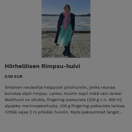
Hörhelöisen Rimpsu-huivi
0.00 EUR
Ilmainen neuleohje helppoon pitsihuiviin, jonka reunaa
koristaa söpö rimpsu. Lanka: Huiviin sopii mikä vain lanka!
Mallihuivi on ohutta, fingering-paksuista (100 g = n. 400 m)
alpakka-merinosekoitusta. 100 g fingering-paksuista lankaa
riittää vajaa 2 m pitkään huiviin. Myös paksummat langat
käyvät hyvin! Lisätietoa huivin mitoista ja langoista ohjeessa.
Vaikeustaso: helppo keskitaso Pintaneule on helppoa pitsin
ja ainaoikeinneuleen yhdistelmää. Huivin yläreunassa on