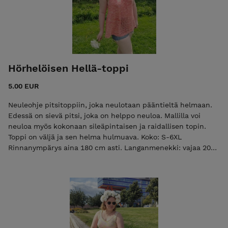
m), menekki vajaa 150 g siniset mallisukat Villavuori Lasse,
väri Valtameri (85 % suomalainen lampaanvilla, 15 % nylon,
100 g = 230 m) Vaikeustaso: haastava Sukan perusmalli on
selkeä, mutta palmikoihin vaaditaan vähän kokemusta.
Hörhelöisen Hellä-toppi
5.00 EUR
Neuleohje pitsitoppiin, joka neulotaan pääntieltä helmaan.
Edessä on sievä pitsi, joka on helppo neuloa. Mallilla voi
neuloa myös kokonaan sileäpintaisen ja raidallisen topin.
Toppi on väljä ja sen helma hulmuava. Koko: S-6XL
Rinnanympärys aina 180 cm asti. Langanmenekki: vajaa 200
- 300 g Lanka: ohut merinolanka paksuus fingering (100 g =
n. 400 m) myös vahvistetut sukkamerinolangat sopivat
malliin hyvin oranssin mallitopin lanka Kankurinon
Sinkkurino, väri Nami nami, massuun meni. Vastaavaa
merino singleä löytyy myös Nurjalta. raidallisen mallitopin
langat erilaisia sukkamerinoja (minivyyhtejä & vajaita keriä):
Villanoita, SagaWool & KettuYarns langanvalinnassa tärkeintä