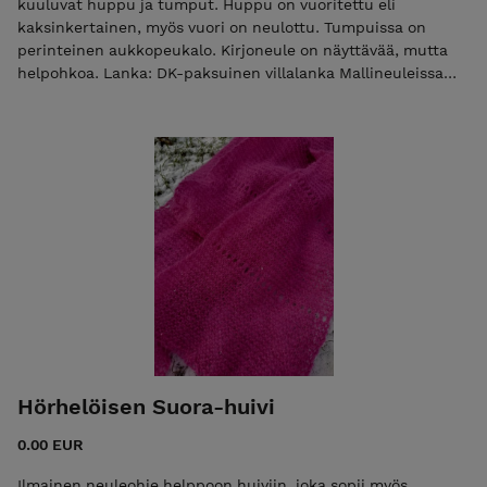
kuuluvat huppu ja tumput. Huppu on vuoritettu eli
kaksinkertainen, myös vuori on neulottu. Tumpuissa on
perinteinen aukkopeukalo. Kirjoneule on näyttävää, mutta
helpohkoa. Lanka: DK-paksuinen villalanka Mallineuleissa
Dyecat studio Kampalanka DK. Malliin sopivat myös esim.
Vuonue Tilta tai Pentti-kampalanka DK, Sandes Garn Perfect
tai Drops Karisma. Koko: yksi koko, aikuiselle hupun ympärys
64 cm hupun korkeus 36 cm tumppujen kämmenen leveys 9
cm Vaikeustaso: keskitaso Mallissa on hyvä hallita
neulomisen perussilmukat. Kirjoneule on helpohkoa:
säännöllistä ja helppo hahmottaa.
Hörhelöisen Suora-huivi
0.00 EUR
Ilmainen neuleohje helppoon huiviin, joka sopii myös