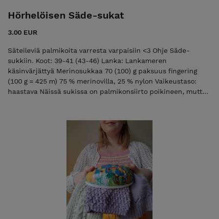
Hörhelöisen Säde-sukat
3.00 EUR
Säteileviä palmikoita varresta varpaisiin <3 Ohje Säde-
sukkiin. Koot: 39-41 (43-46) Lanka: Lankameren
käsinvärjättyä Merinosukkaa 70 (100) g paksuus fingering
(100 g = 425 m) 75 % merinovilla, 25 % nylon Vaikeustaso:
haastava Näissä sukissa on palmikonsiirto poikineen, mutta
mallikerta toistuu useasti, joten sen oppii helposti ulkoa.