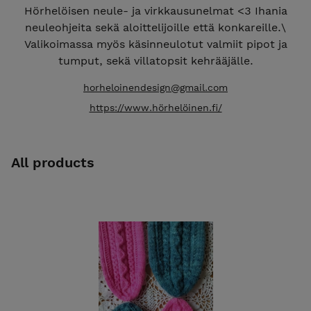
Hörhelöisen neule- ja virkkausunelmat <3 Ihania
neuleohjeita sekä aloittelijoille että konkareille.\
Valikoimassa myös käsinneulotut valmiit pipot ja
tumput, sekä villatopsit kehrääjälle.
horheloinendesign@gmail.com
https://www.hörhelöinen.fi/
All products