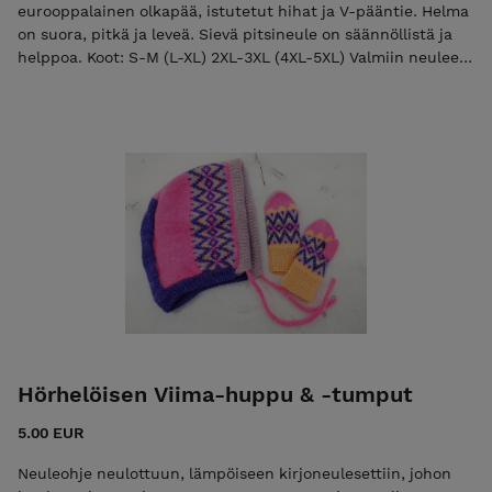
eurooppalainen olkapää, istutetut hihat ja V-pääntie. Helma
on suora, pitkä ja leveä. Sievä pitsineule on säännöllistä ja
helppoa. Koot: S-M (L-XL) 2XL-3XL (4XL-5XL) Valmiin neuleen
mitat: Helmanympärys 127 (144) 160 (177) cm Olka-helma n.
85 cm Kainalo-ranne n. 55 cm Hihanympärys hauiksen
kohdalla 40 (40) 47 (54) cm Lanka: Lucky omen yarns
Alpakka 350 (380) 400 (450) g 60 % superwash merinovilla, 20
% alpakka, 20 % nylon 100 g = 400 m (paksuus fingering)
Vaikeustaso: haastava Takki neulotaan kauttaaltaan
pitsineuleella ja lisäksi tehdään kavennuksia ja lisäyksiä.
Pitsikuvio on säännöllistä ja helppoa. Takkia aloittaessa
kannattaa olla kokemusta vähintään yhden villapaidan
verran.
Hörhelöisen Viima-huppu & -tumput
5.00 EUR
Neuleohje neulottuun, lämpöiseen kirjoneulesettiin, johon