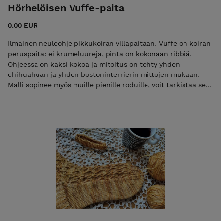
Hörhelöisen Vuffe-paita
0.00 EUR
Ilmainen neuleohje pikkukoiran villapaitaan. Vuffe on koiran
peruspaita: ei krumeluureja, pinta on kokonaan ribbiä.
Ohjeessa on kaksi kokoa ja mitoitus on tehty yhden
chihuahuan ja yhden bostoninterrierin mittojen mukaan.
Malli sopinee myös muille pienille roduille, voit tarkistaa sen
ohjeen mitoista! Lanka on Novitan 7 veljestä, joka on helppo
pestä kuraleikkien jälkeen. Menekki on kumpaankin kokoon
n. 100 g.