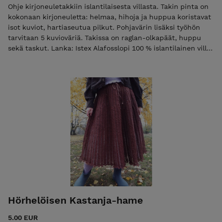
Ohje kirjoneuletakkiin islantilaisesta villasta. Takin pinta on
kokonaan kirjoneuletta: helmaa, hihoja ja huppua koristavat
isot kuviot, hartiaseutua pilkut. Pohjavärin lisäksi työhön
tarvitaan 5 kuvioväriä. Takissa on raglan-olkapäät, huppu
sekä taskut. Lanka: Istex Alafosslopi 100 % islantilainen villa.
Myös Lettlopi käy kaksinkertaisena. Pohjavärin menekki
koosta riippuen 900-1300 g. Eri värien tarkat menekit löydät
ohjeesta. Koot: S-7XL Helmanympärys: 127-193 cm Takki on
laatikkomallinen: helma on leveä, hihat kapeahkot.
Hörhelöisen Kastanja-hame
5.00 EUR