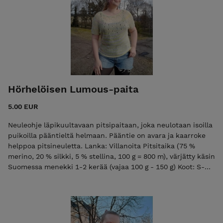
Hörhelöisen Lumous-paita
5.00 EUR
Neuleohje läpikuultavaan pitsipaitaan, joka neulotaan isoilla
puikoilla pääntieltä helmaan. Pääntie on avara ja kaarroke
helppoa pitsineuletta. Lanka: Villanoita Pitsitaika (75 %
merino, 20 % silkki, 5 % stellina, 100 g = 800 m), värjätty käsin
Suomessa menekki 1-2 kerää (vajaa 100 g - 150 g) Koot: S-
5XL helmanympärys 90-132 cm helmanympärykseen
kannattaa varata väljyyttä 10-20 cm Vaikeustaso: keskitaso
Pitsineule on yksinkertaista. Sopii hyvin ensimmäiseksi
pitsipaidaksi! Vinkki: Kide-sukat sopivat paidan kanssa
täydellisesti yhteen!