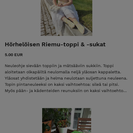
on, että lanka tuntuu mukavalta suoraan iholla ja on ihanan
väristä <3 Vaikeustaso: keskitaso Pitsineule ei ole vaikea ja
onnistuu myös vähäisellä neulekokemuksella. Yläosat ja
helma muotoillaan lisäyksillä.
Hörhelöisen Riemu-toppi & -sukat
5.00 EUR
Neuleohje sievään toppiin ja mätsääviin sukkiin. Toppi
aloitetaan olkapäiltä neulomalla neljä yläosan kappaletta.
Yläosat yhdistetään ja helma neulotaan suljettuna neuleena.
Topin pintaneuleeksi on kaksi vaihtoehtoa: sileä tai pitsi.
Myös pään- ja kädenteiden reunuksiin on kaksi vaihtoehtoa:
pykä tai rulla. Voit yhdistellä näitä vapaasti! Neuletopissa on
laaja kokoskaala. Lanka: Ohut merinovilla. Sukkiin
vahvistettu merino, toppiin sopii myös vahvistamaton.
Paksuus fingering (100 g = n. 400 m). Mallineuleiden langat
Kettu Yarns Everyday sock merino ja Marianthi yarns Pop!
Topin koko: S-8XL Vyötärönympärys 70-143 cm Sukkien