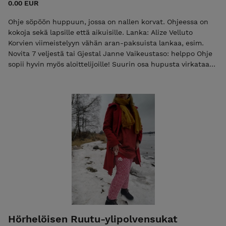
0.00 EUR
Ohje söpöön huppuun, jossa on nallen korvat. Ohjeessa on
kokoja sekä lapsille että aikuisille. Lanka: Alize Velluto
Korvien viimeistelyyn vähän aran-paksuista lankaa, esim.
Novita 7 veljestä tai Gjestal Janne Vaikeustaso: helppo Ohje
sopii hyvin myös aloittelijoille! Suurin osa hupusta virkataan
kiinteillä silmukoilla.
Hörhelöisen Ruutu-ylipolvensukat