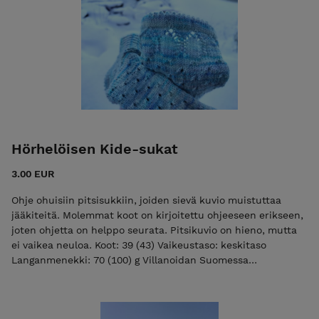
Hörhelöisen Kide-sukat
3.00 EUR
Ohje ohuisiin pitsisukkiin, joiden sievä kuvio muistuttaa
jääkiteitä. Molemmat koot on kirjoitettu ohjeeseen erikseen,
joten ohjetta on helppo seurata. Pitsikuvio on hieno, mutta
ei vaikea neuloa. Koot: 39 (43) Vaikeustaso: keskitaso
Langanmenekki: 70 (100) g Villanoidan Suomessa
käsinvärjättyä fingering-paksuista merinosukkalankaa (75 %
merinovilla, 25 % nylon, 100 g = 425 m)