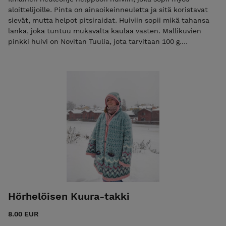
aloittelijoille. Pinta on ainaoikeinneuletta ja sitä koristavat
sievät, mutta helpot pitsiraidat. Huiviin sopii mikä tahansa
lanka, joka tuntuu mukavalta kaulaa vasten. Mallikuvien
pinkki huivi on Novitan Tuulia, jota tarvitaan 100 g.
Paksumpia villalankoja kannattaa varata 300-400 g riippuen
siitä, kuinka pitkän huivista haluaa.
Hörhelöisen Kuura-takki
8.00 EUR