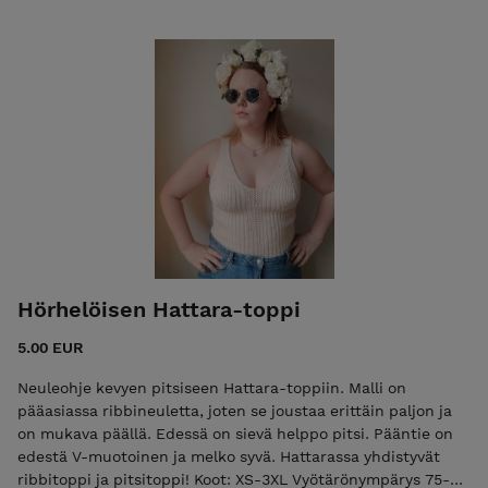
leveys 32 cm, pituus 150 cm Vaikeustaso: Kokenut aloittelija
tai helppo keskitaso. Mallineule ei ole vaikeaa, mutta
kulmasta kulmaan neulominen vaatii vähän keskittymistä.
Hörhelöisen Hattara-toppi
5.00 EUR
Neuleohje kevyen pitsiseen Hattara-toppiin. Malli on
pääasiassa ribbineuletta, joten se joustaa erittäin paljon ja
on mukava päällä. Edessä on sievä helppo pitsi. Pääntie on
edestä V-muotoinen ja melko syvä. Hattarassa yhdistyvät
ribbitoppi ja pitsitoppi! Koot: XS-3XL Vyötärönympärys 75-