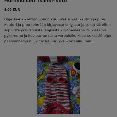
Hörhelöisen Tsanki-setti
8.00 EUR
Ohje Tsanki-settiin, johon kuuluvat sukat, kauluri ja pipa.
Kauluri ja pipa tehdään kirjavasta langasta ja sukat väreihin
sopivista yksivärisistä langoista kirjoneuleena. Sukissa on
pykäreuna ja kuviota varresta varpaisiin. Koot: sukat 39 pipa
päänympärys n. 57 cm kauluri yksi koko aikuinen
Vaikeustaso: pipa & kauluri helppo sukat haastava Lanka:
Pipa & kauluri: Dye cat:in Chunky-hahtuvalankaa (100 %
suomalainen villa) 1 vyyhti eli 100 g kauluriin Dye cat:in
Chunky-hahtuvalankaa (100 % suomalainen villa) 1 vyyhti eli
100 g sukkiin Dye cat:in Kitten-sukkalankaa (fingering) (75 %
suomalainen villa, 25 % nailon) pohjaväriä vajaa kaksi vyyhtiä
(75 g) ja kuvioväriä vajaa yksi vyyhti (25 g)