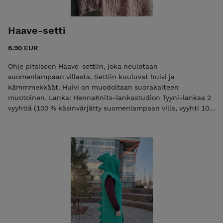
Haave-setti
6.90 EUR
Ohje pitsiseen Haave-settiin, joka neulotaan
suomenlampaan villasta. Settiin kuuluvat huivi ja
kämmmekkäät. Huivi on muodoltaan suorakaiteen
muotoinen. Lanka: HennaKnits-lankastudion Tyyni-lankaa 2
vyyhtiä (100 % käsinvärjätty suomenlampaan villa, vyyhti 100
g = 350 m) mallihuivin väri vanha roosa huivin menekki n. 160
g kämmekkäiden menekki n. 30 g Koko: huivin leveys 35 cm
ja pituus 185 cm kämmekkäät yksi koko, aikuinen
Vaikeustaso: keskitaso