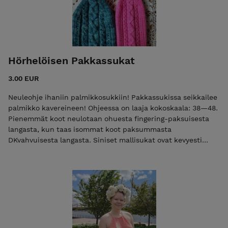
Hörhelöisen Pakkassukat
3.00 EUR
Neuleohje ihaniin palmikkosukkiin! Pakkassukissa seikkailee
palmikko kavereineen! Ohjeessa on laaja kokoskaala: 38—48.
Pienemmät koot neulotaan ohuesta fingering-paksuisesta
langasta, kun taas isommat koot paksummasta
DKvahvuisesta langasta. Siniset mallisukat ovat kevyesti
kirjavaa, vahvistettua suomalaista villaa, ja langan pinta on
hieman pörröinen. Pinkit mallisukat taas ovat vahvistettua
merinoa, joka on tiukkakierteistä ja sileää. Suosittelen
väriksi yksiväristä tai kevyesti kirjavaa, jotta palmikot
pääsevät oikeuksiinsa. Koot: 38-48 Lanka: koot 38-41:
fingering-paksuinen lanka (100 g = n. 400 m), menekki vajaa
100 g pinkit mallisukat Lucky omen yarns Merinosukka, väri
Pinky koot 43—48: DK-vahvuinen sukkalanka (100 g = n. 230