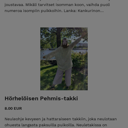
joustavaa. Mikäli tarvitset isomman koon, vaihda puoli
numeroa isompiin puikkoihin. Lanka: Kankurinon
käsinvärjättyä Sinkkurino-lankaa vajaa 50 g paksuus
fingering (100 g = 366 m) 100 % merino, superwash-käsitelty
Vaikeustaso: keskitaso
Hörhelöisen Pehmis-takki
8.00 EUR
Neuleohje kevyeen ja hattaraiseen takkiin, joka neulotaan
ohuesta langasta paksuilla puikoilla. Neuletakissa on