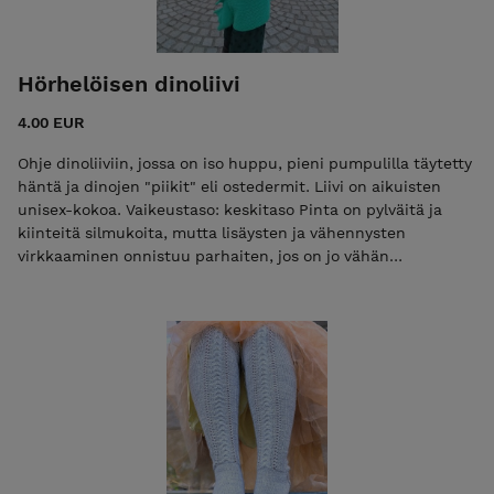
Hörhelöisen dinoliivi
4.00 EUR
Ohje dinoliiviin, jossa on iso huppu, pieni pumpulilla täytetty
häntä ja dinojen "piikit" eli ostedermit. Liivi on aikuisten
unisex-kokoa. Vaikeustaso: keskitaso Pinta on pylväitä ja
kiinteitä silmukoita, mutta lisäysten ja vähennysten
virkkaaminen onnistuu parhaiten, jos on jo vähän
kokemusta. Tarvikkeet: virkkuukoukku koko 4,5 tai käsialan
mukaan Dropsin Paris-puuvillalankaa 1450 g (100 % puuvilla)
eli 29 kerää Valmiin liivin mitat: Kainalosta kainaloon 62 cm
Olalta helmaan 102 cm Liivi on malliltaan pitkä ja siinä on
taskut.