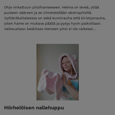
Ohje virkattuun pitsihameeseen. Helma on leveä, yltää
puoleen sääreen ja se viimeistellään ekstrapitsillä.
Vyötärökaitaleessa on sekä kuminauha että kiristysnauha,
joten hame on mukava päällä ja pysyy hyvin paikoillaan.
Vaikeustaso: keskitaso Hameen pitsi ei ole vaikeaa!
Tarvikkeet: -virkkuukoukku 3,5 -Novitan Nalle-lankaa koosta
riippuen 900-1000 g -3cm leveää kuminauhaa vyötärölle -
nauha tai nyöri hameen vyötärölle koot: S-XXL
vartalonympärys lantion tai vatsan leveimmästä kohtaa 90-
110 cm
Hörhelöisen nallehuppu