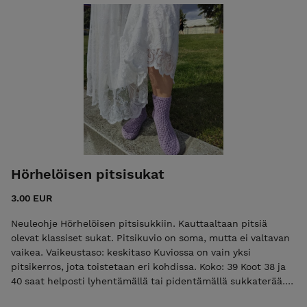
Hörhelöisen pitsisukat
3.00 EUR
Neuleohje Hörhelöisen pitsisukkiin. Kauttaaltaan pitsiä
olevat klassiset sukat. Pitsikuvio on soma, mutta ei valtavan
vaikea. Vaikeustaso: keskitaso Kuviossa on vain yksi
pitsikerros, jota toistetaan eri kohdissa. Koko: 39 Koot 38 ja
40 saat helposti lyhentämällä tai pidentämällä sukkaterää.
Tarvikkeet: DK-vahvuista sukkalankaa 120 g, esim. Novitan