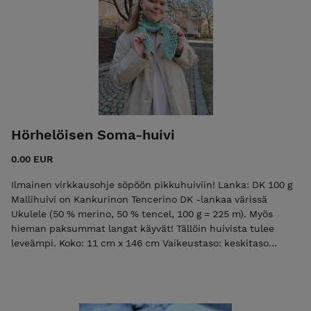
Hörhelöisen Soma-huivi
0.00 EUR
Ilmainen virkkausohje söpöön pikkuhuiviin! Lanka: DK 100 g
Mallihuivi on Kankurinon Tencerino DK -lankaa värissä
Ukulele (50 % merino, 50 % tencel, 100 g = 225 m). Myös
hieman paksummat langat käyvät! Tällöin huivista tulee
leveämpi. Koko: 11 cm x 146 cm Vaikeustaso: keskitaso
Virkkauksen perussilmukat tulee olla hallussa, mutta
pitsivirkkauksen mittapuulla malli on helppo! Mallissa
toistuu kolme erilaista pitsikerrosta, jotka on helppo oppia.