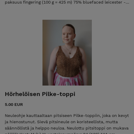
paksuus fingering (100 g = 425 m) 75% bluefaced leicester -
villa, 25% polyamidi, superwash-käsitelty Vaikeustaso:
keskitaso
Hörhelöisen Pilke-toppi
5.00 EUR
Neuleohje kauttaaltaan pitsiseen Pilke-toppiin, joka on kevyt
ja hienostunut. Sievä pitsineule on koristeellista, mutta
säännöllistä ja helppo neuloa. Neulottu pitsitoppi on mukava