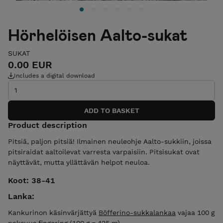
Hörhelöisen Aalto-sukat
SUKAT
0.00 EUR
Includes a digital download
Product description
Pitsiä, paljon pitsiä! Ilmainen neuleohje Aalto-sukkiin, joissa
pitsiraidat aaltoilevat varresta varpaisiin. Pitsisukat ovat
näyttävät, mutta yllättävän helpot neuloa.
Koot: 38-41
Lanka:
Kankurinon käsinvärjättyä
Böfferino-sukkalankaa
vajaa 100 g
paksuus fingering (100 g = 425 m)