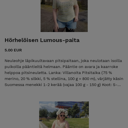
on, että lanka tuntuu mukavalta suoraan iholla ja on ihanan
väristä <3 Vaikeustaso: keskitaso Pitsineule ei ole vaikea ja
onnistuu myös vähäisellä neulekokemuksella. Yläosat ja
helma muotoillaan lisäyksillä.
Hörhelöisen Lumous-paita
5.00 EUR
Neuleohje läpikuultavaan pitsipaitaan, joka neulotaan isoilla
puikoilla pääntieltä helmaan. Pääntie on avara ja kaarroke
helppoa pitsineuletta. Lanka: Villanoita Pitsitaika (75 %
merino, 20 % silkki, 5 % stellina, 100 g = 800 m), värjätty käsin
Suomessa menekki 1-2 kerää (vajaa 100 g - 150 g) Koot: S-
5XL helmanympärys 90-132 cm helmanympärykseen
kannattaa varata väljyyttä 10-20 cm Vaikeustaso: keskitaso
Pitsineule on yksinkertaista. Sopii hyvin ensimmäiseksi
pitsipaidaksi! Vinkki: Kide-sukat sopivat paidan kanssa
täydellisesti yhteen!