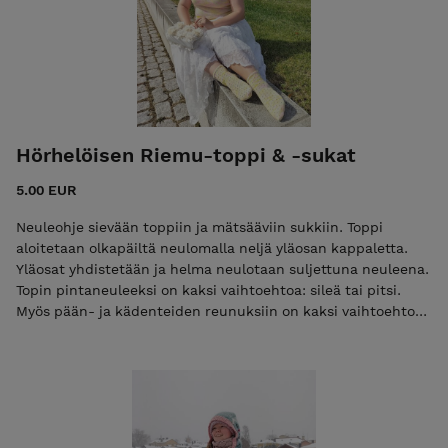
Hörhelöisen Riemu-toppi & -sukat
5.00 EUR
Neuleohje sievään toppiin ja mätsääviin sukkiin. Toppi
aloitetaan olkapäiltä neulomalla neljä yläosan kappaletta.
Yläosat yhdistetään ja helma neulotaan suljettuna neuleena.
Topin pintaneuleeksi on kaksi vaihtoehtoa: sileä tai pitsi.
Myös pään- ja kädenteiden reunuksiin on kaksi vaihtoehtoa:
pykä tai rulla. Voit yhdistellä näitä vapaasti! Neuletopissa on
laaja kokoskaala. Lanka: Ohut merinovilla. Sukkiin
vahvistettu merino, toppiin sopii myös vahvistamaton.
Paksuus fingering (100 g = n. 400 m). Mallineuleiden langat
Kettu Yarns Everyday sock merino ja Marianthi yarns Pop!
Topin koko: S-8XL Vyötärönympärys 70-143 cm Sukkien