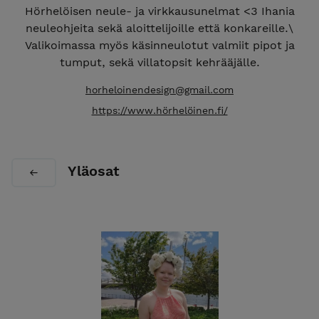
Hörhelöisen neule- ja virkkausunelmat <3 Ihania
neuleohjeita sekä aloittelijoille että konkareille.\
Valikoimassa myös käsinneulotut valmiit pipot ja
tumput, sekä villatopsit kehrääjälle.
horheloinendesign@gmail.com
https://www.hörhelöinen.fi/
Yläosat