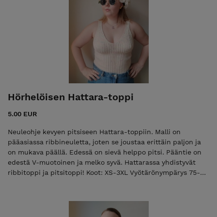
Vaikeustaso: haastava Takki neulotaan kauttaaltaan
pitsineuleella ja lisäksi tehdään kavennuksia ja lisäyksiä.
Pitsikuvio on säännöllistä ja helppoa. Takkia aloittaessa
kannattaa olla kokemusta vähintään yhden villapaidan
verran.
Hörhelöisen Hattara-toppi
5.00 EUR
Neuleohje kevyen pitsiseen Hattara-toppiin. Malli on
pääasiassa ribbineuletta, joten se joustaa erittäin paljon ja
on mukava päällä. Edessä on sievä helppo pitsi. Pääntie on
edestä V-muotoinen ja melko syvä. Hattarassa yhdistyvät
ribbitoppi ja pitsitoppi! Koot: XS-3XL Vyötärönympärys 75-
105 cm + ohjeet eri kuppikokoihin Lanka: Lucky omen
yarns:in Suomessa käsinvärjättyä merino-silkkilankaa koissa
XS-XL 2 vyyhtiä, 2XL-3XL 3 vyyhtiä. Langan paksuus fingering
(100 g = 366 m) ja materiaali 70 % superwash merino, 30 %