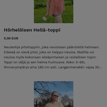
Hörhelöisen Hellä-toppi
5.00 EUR
Neuleohje pitsitoppiin, joka neulotaan pääntieltä helmaan.
Edessä on sievä pitsi, joka on helppo neuloa. Mallilla voi
neuloa myös kokonaan sileäpintaisen ja raidallisen topin.
Toppi on väljä ja sen helma hulmuava. Koko: S-6XL
Rinnanympärys aina 180 cm asti. Langanmenekki: vajaa 200
- 300 g Lanka: ohut merinolanka paksuus fingering (100 g =
n. 400 m) myös vahvistetut sukkamerinolangat sopivat
malliin hyvin oranssin mallitopin lanka Kankurinon
Sinkkurino, väri Nami nami, massuun meni. Vastaavaa
merino singleä löytyy myös Nurjalta. raidallisen mallitopin
langat erilaisia sukkamerinoja (minivyyhtejä & vajaita keriä):
Villanoita, SagaWool & KettuYarns langanvalinnassa tärkeintä