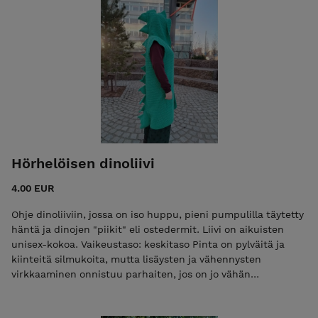
Hörhelöisen dinoliivi
4.00 EUR
Ohje dinoliiviin, jossa on iso huppu, pieni pumpulilla täytetty
häntä ja dinojen "piikit" eli ostedermit. Liivi on aikuisten
unisex-kokoa. Vaikeustaso: keskitaso Pinta on pylväitä ja
kiinteitä silmukoita, mutta lisäysten ja vähennysten
virkkaaminen onnistuu parhaiten, jos on jo vähän
kokemusta. Tarvikkeet: virkkuukoukku koko 4,5 tai käsialan
mukaan Dropsin Paris-puuvillalankaa 1450 g (100 % puuvilla)