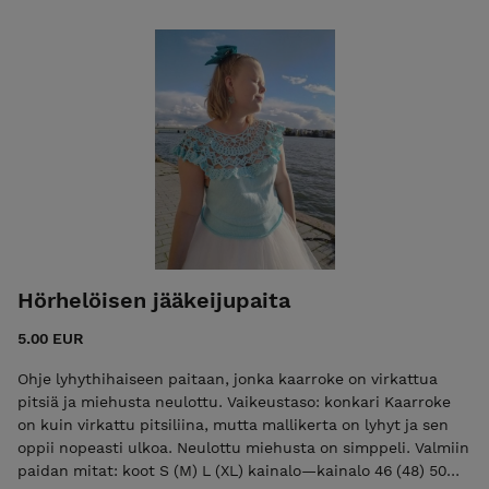
katsoa telkkaria. Tarvikkeet: virkkuukoukku koko 3,5 tai
käsialan mukaan DK-vahvuista puuvillalankaa 750 g, esim.
Novita Cotton feel tai Scheepjes Catona Valmiin hupparin
mitat: yksi koko kainalo—kainalo 63 cm olka—helma 55 cm
olka—hihansuu 48 cm.
Hörhelöisen jääkeijupaita
5.00 EUR
Ohje lyhythihaiseen paitaan, jonka kaarroke on virkattua
pitsiä ja miehusta neulottu. Vaikeustaso: konkari Kaarroke
on kuin virkattu pitsiliina, mutta mallikerta on lyhyt ja sen
oppii nopeasti ulkoa. Neulottu miehusta on simppeli. Valmiin
paidan mitat: koot S (M) L (XL) kainalo—kainalo 46 (48) 50