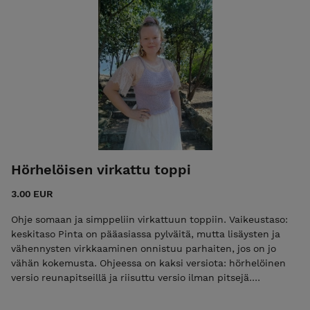
eli 29 kerää Valmiin liivin mitat: Kainalosta kainaloon 62 cm
Olalta helmaan 102 cm Liivi on malliltaan pitkä ja siinä on
taskut.
Hörhelöisen virkattu toppi
3.00 EUR
Ohje somaan ja simppeliin virkattuun toppiin. Vaikeustaso:
keskitaso Pinta on pääasiassa pylväitä, mutta lisäysten ja
vähennysten virkkaaminen onnistuu parhaiten, jos on jo
vähän kokemusta. Ohjeessa on kaksi versiota: hörhelöinen
versio reunapitseillä ja riisuttu versio ilman pitsejä.
Tarvikkeet: virkkuukoukku koko 3 tai käsialan mukaan DK-
vahvuista puuvillalankaa vajaa 200 g, esim. Novita Cotton