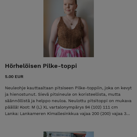
silkki. Mallitopin väri Pastellimielipide. Vaikeustaso:
keskitaso Ribbipinta ja pitsi ovat helpot neuloa, mutta
yläosan muotoiluihin tarvitaan vähän kokemusta. Jos olet
aiemmin neulonut sukan, osaat tämänkin!
Hörhelöisen Pilke-toppi
5.00 EUR
Neuleohje kauttaaltaan pitsiseen Pilke-toppiin, joka on kevyt
ja hienostunut. Sievä pitsineule on koristeellista, mutta
säännöllistä ja helppo neuloa. Neulottu pitsitoppi on mukava
päällä! Koot: M (L) XL vartalonympärys 94 (102) 111 cm
Lanka: Lankameren Kimallesinkkua vajaa 200 (200) vajaa 300
g 95 % superwash merino, 5 % stellina paksuus fingering
(100 g = 366 m) mallitopin väri Wanha herra Vaikeustaso:
keskitaso Pitsiä on paljon, mutta se on helppoa.