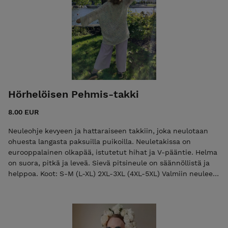
Hörhelöisen Pehmis-takki
8.00 EUR
Neuleohje kevyeen ja hattaraiseen takkiin, joka neulotaan
ohuesta langasta paksuilla puikoilla. Neuletakissa on
eurooppalainen olkapää, istutetut hihat ja V-pääntie. Helma
on suora, pitkä ja leveä. Sievä pitsineule on säännöllistä ja
helppoa. Koot: S-M (L-XL) 2XL-3XL (4XL-5XL) Valmiin neuleen
mitat: Helmanympärys 127 (144) 160 (177) cm Olka-helma n.
85 cm Kainalo-ranne n. 55 cm Hihanympärys hauiksen
kohdalla 40 (40) 47 (54) cm Lanka: Lucky omen yarns
Alpakka 350 (380) 400 (450) g 60 % superwash merinovilla, 20
% alpakka, 20 % nylon 100 g = 400 m (paksuus fingering)