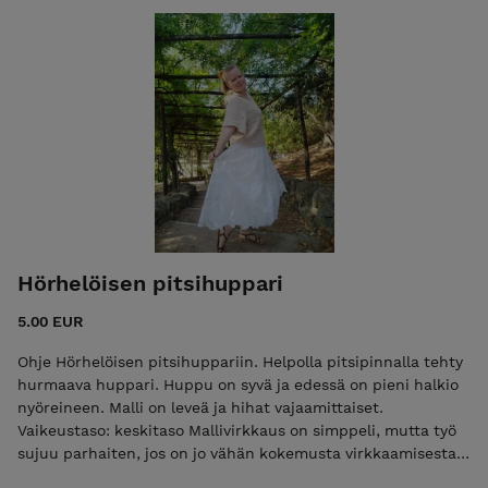
feel Valmiin topin mitat: koko M (L) vyötärönympärys 82 cm
(86 cm) pääntie—helma 38 cm (39 cm) Toppi on malliltaan
tyköistuva ja melko lyhyt, helma asettuu vyötärön
alapuolelle.
Hörhelöisen pitsihuppari
5.00 EUR
Ohje Hörhelöisen pitsihuppariin. Helpolla pitsipinnalla tehty
hurmaava huppari. Huppu on syvä ja edessä on pieni halkio
nyöreineen. Malli on leveä ja hihat vajaamittaiset.
Vaikeustaso: keskitaso Mallivirkkaus on simppeli, mutta työ
sujuu parhaiten, jos on jo vähän kokemusta virkkaamisesta.
Konkarille malli on helppo välipala, jota tehdessä voi vaikka