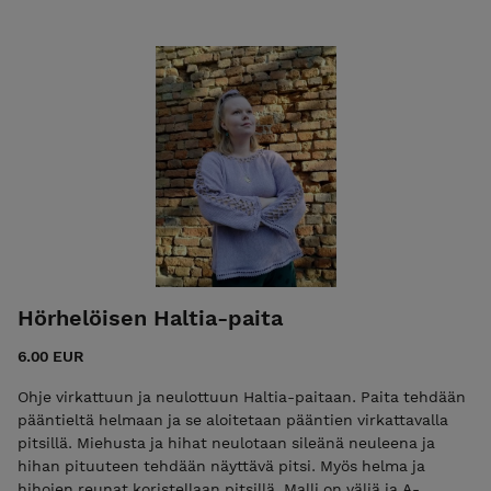
(52) cm olka—helma 55 (55) 56 (57) cm paita on
lyhythihainen ja helma hieman leveä Tarvikkeet:
virkkuukoukku koko 3 tai käsialan mukaan pitkä
pyöröpuikko koko 3 tai käsialan mukaan yksi sukkapuikko
koko 3 joko toinen pitkä puikko tai lankaa silmukoiden
säilyttämiseen sivussa silmukkamerkkejä Katian Capri-
puuvillalankaa vajaa 350 (350) 350 (vajaa 400) g. Lankaa
löytyy Ylivieskan kotikutomon kivijalkaliikkeestä ja
verkkokaupasta.
Hörhelöisen Haltia-paita
6.00 EUR
Ohje virkattuun ja neulottuun Haltia-paitaan. Paita tehdään
pääntieltä helmaan ja se aloitetaan pääntien virkattavalla
pitsillä. Miehusta ja hihat neulotaan sileänä neuleena ja
hihan pituuteen tehdään näyttävä pitsi. Myös helma ja
hihojen reunat koristellaan pitsillä. Malli on väljä ja A-