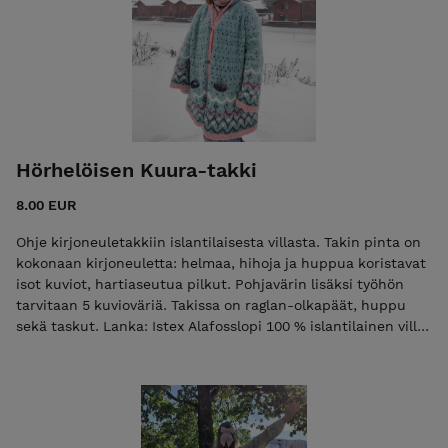
koko: 38-41 Vaikeustaso: keskitaso Pintaneuleet eivät ole
vaikeita! Jos olet aiemmin neulonut sukan, onnistut näissä
neuleissa varmasti.
Hörhelöisen Kuura-takki
8.00 EUR
Ohje kirjoneuletakkiin islantilaisesta villasta. Takin pinta on
kokonaan kirjoneuletta: helmaa, hihoja ja huppua koristavat
isot kuviot, hartiaseutua pilkut. Pohjavärin lisäksi työhön
tarvitaan 5 kuvioväriä. Takissa on raglan-olkapäät, huppu
sekä taskut. Lanka: Istex Alafosslopi 100 % islantilainen villa.
Myös Lettlopi käy kaksinkertaisena. Pohjavärin menekki
koosta riippuen 900-1300 g. Eri värien tarkat menekit löydät
ohjeesta. Koot: S-7XL Helmanympärys: 127-193 cm Takki on
laatikkomallinen: helma on leveä, hihat kapeahkot.