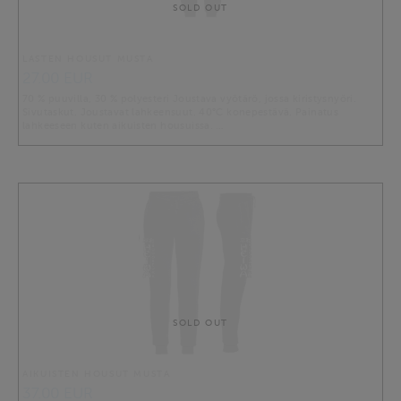
SOLD OUT
LASTEN HOUSUT MUSTA
27.00 EUR
70 % puuvilla, 30 % polyesteri Joustava vyötärö, jossa kiristysnyöri.
Sivutaskut. Joustavat lahkeensuut. 40°C konepestävä. Painatus
lahkeeseen kuten aikuisten housuissa. …
SOLD OUT
AIKUISTEN HOUSUT MUSTA
37.00 EUR