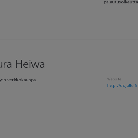
palautusoikeutta
ra Heiwa
Website
y:n verkkokauppa.
http://dojolle.fi