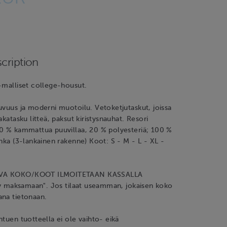
cription
-malliset college-housut.
uvuus ja moderni muotoilu. Vetoketjutaskut, joissa
akatasku litteä, paksut kiristysnauhat. Resori
80 % kammattua puuvillaa, 20 % polyesteriä; 100 %
anka (3-lankainen rakenne) Koot: S - M - L - XL -
VA KOKO/KOOT ILMOITETAAN KASSALLA
rry maksamaan". Jos tilaat useamman, jokaisen koko
ana tietonaan.
htuen tuotteella ei ole vaihto- eikä