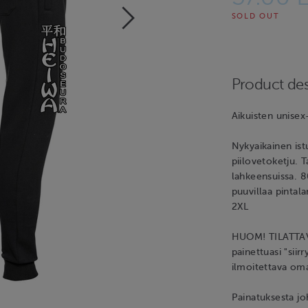
SOLD OUT
Product des
Aikuisten unisex
Nykyaikainen ist
piilovetoketju. T
lahkeensuissa. 
puuvillaa pintal
2XL
HUOM! TILATTA
painettuasi "sii
ilmoitettava om
Painatuksesta jo