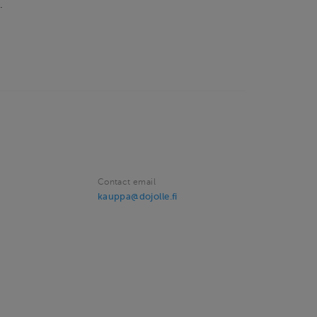
.
Contact email
kauppa@dojolle.fi