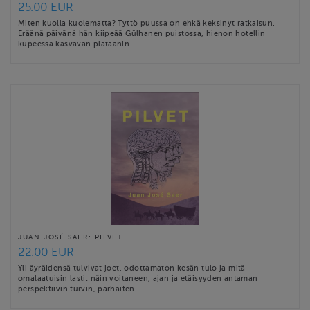
25.00 EUR
Miten kuolla kuolematta? Tyttö puussa on ehkä keksinyt ratkaisun.
Eräänä päivänä hän kiipeää Gülhanen puistossa, hienon hotellin
kupeessa kasvavan plataanin …
JUAN JOSÉ SAER: PILVET
22.00 EUR
Yli äyräidensä tulvivat joet, odottamaton kesän tulo ja mitä
omalaatuisin lasti: näin voitaneen, ajan ja etäisyyden antaman
perspektiivin turvin, parhaiten …