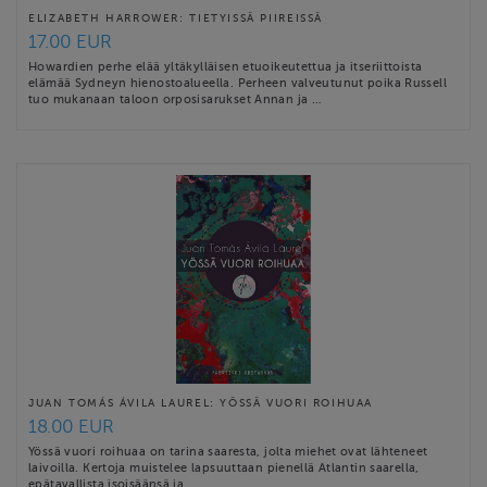
ELIZABETH HARROWER: TIETYISSÄ PIIREISSÄ
17.00 EUR
Howardien perhe elää yltäkylläisen etuoikeutettua ja itseriittoista
elämää Sydneyn hienostoalueella. Perheen valveutunut poika Russell
tuo mukanaan taloon orposisarukset Annan ja …
JUAN TOMÁS ÁVILA LAUREL: YÖSSÄ VUORI ROIHUAA
18.00 EUR
Yössä vuori roihuaa on tarina saaresta, jolta miehet ovat lähteneet
laivoilla. Kertoja muistelee lapsuuttaan pienellä Atlantin saarella,
epätavallista isoisäänsä ja …