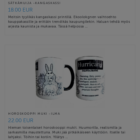
SÄTKÄMUIJA -KANGASKASSI
18.00 EUR
Meitsin tyylikäs kangaskassi printillä. Ekoolokgnen vaihtoehto
kauppakassille ja erittäin trendikäs kaupungilekin. Haluan tehdä myös
arjesta kaunista ja mukavaa. Tässä helpossa …
HOROSKOOPPI MUKI -ILMA
22.00 EUR
Hieman toisenlaiset horoskooppi mukit. Huumorilla, realismilla ja
sarkasmilla maustettuna. Muki jää pitkäikäiseen käyttöön. Itselle tai
lahjaksi. Töihin tai kotiin. Yllätys …