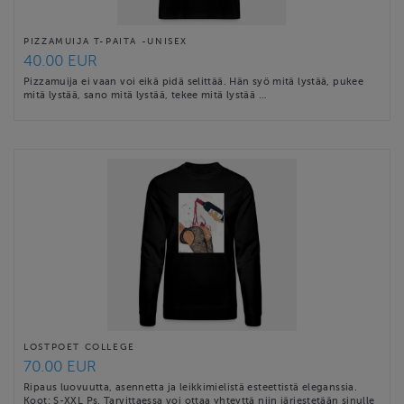
PIZZAMUIJA T-PAITA -UNISEX
40.00 EUR
Pizzamuija ei vaan voi eikä pidä selittää. Hän syö mitä lystää, pukee
mitä lystää, sano mitä lystää, tekee mitä lystää …
LOSTPOET COLLEGE
70.00 EUR
Ripaus luovuutta, asennetta ja leikkimielistä esteettistä eleganssia.
Koot: S-XXL Ps. Tarvittaessa voi ottaa yhteyttä niin järjestetään sinulle