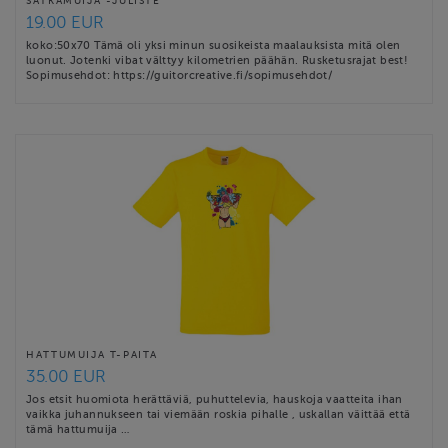
SÄTKÄMUIJA -JULISTE
19.00 EUR
koko:50x70 Tämä oli yksi minun suosikeista maalauksista mitä olen
luonut. Jotenki vibat välttyy kilometrien päähän. Rusketusrajat best!
Sopimusehdot: https://guitorcreative.fi/sopimusehdot/
HATTUMUIJA T-PAITA
35.00 EUR
Jos etsit huomiota herättäviä, puhuttelevia, hauskoja vaatteita ihan
vaikka juhannukseen tai viemään roskia pihalle , uskallan väittää että
tämä hattumuija …