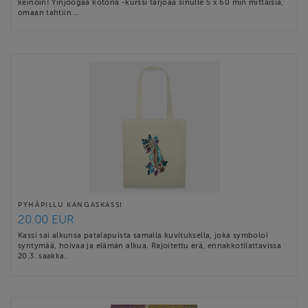
keinoin! Yinjoogaa kotona -kurssi tarjoaa sinulle 5 x 60 min mittaisia,
omaan tahtiin …
PYHÄPILLU KANGASKASSI
20.00 EUR
Kassi sai alkunsa patalapuista samalla kuvituksella, joka symboloi
syntymää, hoivaa ja elämän alkua. Rajoitettu erä, ennakkotilattavissa
20.3. saakka.