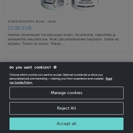
HOROSKOOPPI MUKI -MAA
22.00 EUR
Hieman toisenlaiset horoskooppi mukit. Huumorilla, realismilla ja
sarkasmilla maustettuna. Muki jää pitkäikäiseen käyttöön. Itselle tai
lahjaksi. Töihin tai kotiin. Yllätys …
Do you want cookies? 🍪
Choose which cookies you want to accept. Optional cookies let us show you
personalised ads and marketing — making your Holvi experience even sweeter.
Read
our Cookie Policy.
Manage cookies
Reject All
Accept all
HOROSKOOPPI MUKI -VESIMERKIT