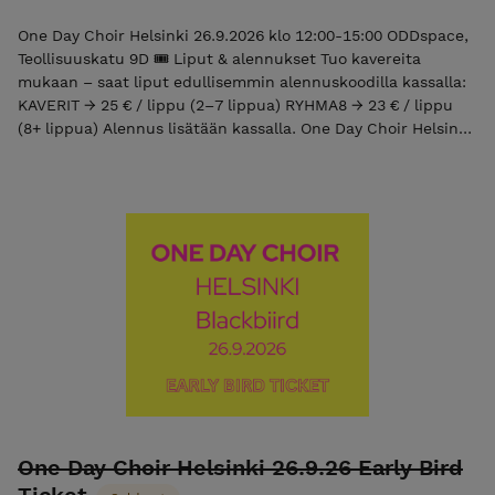
One Day Choir Helsinki 26.9.2026 klo 12:00-15:00 ODDspace,
Teollisuuskatu 9D 🎟️ Liput & alennukset Tuo kavereita
mukaan – saat liput edullisemmin alennuskoodilla kassalla:
KAVERIT → 25 € / lippu (2–7 lippua) RYHMA8 → 23 € / lippu
(8+ lippua) Alennus lisätään kassalla. One Day Choir Helsinki
on tapahtuma, jossa joukko toisilleen tuntemattomia ihmisiä
kokoontuu muodostamaan kuoron yhden päivän ajaksi.
Päivän aikana lauletaan, improvisoidaan ja opetellaan
yhteinen moniääninen sovitus. Osallistumisehdot Lippu on
henkilökohtainen. Ostos on sitova eikä osallistumismaksua
palauteta osallistujan peruessa osallistumisensa. Mikäli
tapahtuma peruuntuu järjestäjästä johtuvista syistä,
osallistumismaksu palautetaan kokonaisuudessaan.
Blackbiird-sovitus ja harjoitusmateriaalit Osallistumismaksu
sisältää Blackbiird-sovituksen nuotit ja harjoitusäänitteet
tapahtumaa varten. Materiaalit ovat osallistujien käytössä
valmistautumiseen ja tapahtumaan osallistumiseen, eikä
niitä saa jakaa tai käyttää muissa yhteyksissä ilman
sovituksen tekijän lupaa. Mahdollisesta muusta käytöstä
One Day Choir Helsinki 26.9.26 Early Bird
sovittava erikseen sovittaja Kenter Daviesin kanssa.