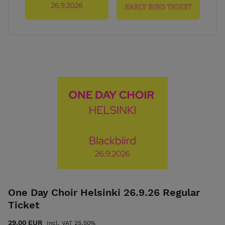
> Här hittar du onlineprogram, coaching och
mentorskap som stödjer din röst, kreativitet,
konstnärsliv och -verksamhet.
One Day Choir Helsinki 26.9.26 Regular
Ticket
29.00 EUR
Incl. VAT 25.50%