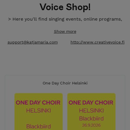
Voice Shop!
> Here you'll find singing events, online programs,
coaching and mentorship to support your voice,
Show more
creativity, artist life & business.
support@katjamaria.com
http://www.creativevoice.fi
Tervetuloa Creative Voice
Shopiin!
> Täältä löydät laulutapahtumia, verkkokursseja,
valmennusta ja mentorointia tukemaan ääntäsi,
One Day Choir Helsinki
lauluasi, luovuuttasi, taiteilijaelämääsi ja -
toimintaasi.
Välkommen till Creative
Voice Shop!