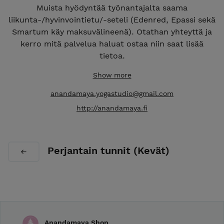
Muista hyödyntää työnantajalta saama
liikunta-/hyvinvointietu/-seteli (Edenred, Epassi sekä
Smartum käy maksuvälineenä). Otathan yhteyttä ja
kerro mitä palvelua haluat ostaa niin saat lisää
tietoa.
Sarjakorttien voimassaolo: Kertakortti voimassa 2vk
Show more
ostopäivästä ja muut sarjakortit voimassa
anandamaya.yogastudio@gmail.com
ostopäivästä 1, 2 tai 3kk ostopäivästä. Kortit voi
http://anandamaya.fi
ostaa paikanpäältä tai Anandamayan Shopista.
Kaikki kuukausi-/sarjakorttilaisten ostajille
mahdollisuus liittyä Whatsapp ryhmään josta saat
ajankohtaisesti tietoa sekä VIP-tarjouksia.
Perjantain tunnit (Kevät)
Liittymislinkin saat ostovaiheessa.
LASKULLE tai OSAMAKSU? Nyt mahdollisuus
maksaa osamaksuna. Otathan rohkeasti yhteyttä niin
sovitaan asiasta.
Anandamaya Shop
Peruutukset tulee tehdä viimeistään 24h ennen