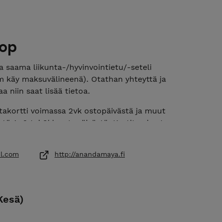
op
 saama liikunta-/hyvinvointietu/-seteli
 käy maksuvälineenä). Otathan yhteyttä ja
a niin saat lisää tietoa.
takortti voimassa 2vk ostopäivästä ja muut
tä 1, 2 tai 3kk ostopäivästä. Kortit voi ostaa
hopista. Kaikki kuukausi-/sarjakorttilaisten
 Whatsapp ryhmään josta saat ajankohtaisesti
l.com
http://anandamaya.fi
ttymislinkin saat ostovaiheessa.
 mahdollisuus maksaa osamaksuna. Otathan
n asiasta.
(Kesä)
istään 24h ennen varausta. Sairastapauksissa
än 4h ennen (lähetäthän meille pyydettäessä