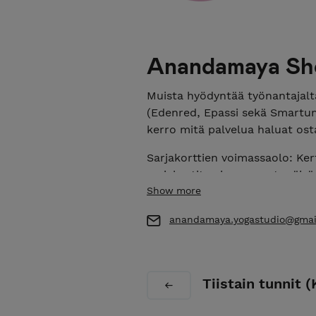
Anandamaya Sh
Muista hyödyntää työnantajalta
(Edenred, Epassi sekä Smartum
kerro mitä palvelua haluat osta
Sarjakorttien voimassaolo: Ker
sarjakortit voimassa ostopäiväs
paikanpäältä tai Anandamayan S
Show more
ostajille mahdollisuus liittyä
anandamaya.yogastudio@gmai
tietoa sekä VIP-tarjouksia. Lii
LASKULLE tai OSAMAKSU? Nyt
rohkeasti yhteyttä niin sovitaa
Tiistain tunnit 
Peruutukset tulee tehdä viime
peruutukset tehtävä viimeistä